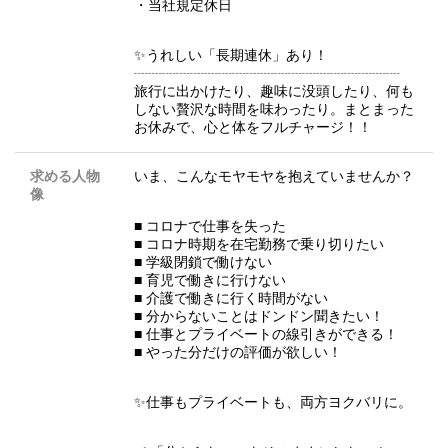
・当社規定休日
✨うれしい「長期連休」あり！
┈┈┈┈┈┈┈┈┈┈┈┈┈┈┈┈┈┈┈
旅行に出かけたり、趣味に没頭したり、何も
しない贅沢な時間を味わったり。まとまった
お休みで、心と体をフルチャージ！！
求める人物
いま、こんなモヤモヤを抱えていませんか？
像
■ コロナで仕事を失った
■ コロナ時期を在宅勤務で乗り切りたい
■ 学級閉鎖で働けない
■ 育児で働きに行けない
■ 介護で働きに行く時間がない
■ 分からないことはドンドン聞きたい！
■ 仕事とプライベートの線引きができる！
■ やった分だけの評価が欲しい！
✨仕事もプライベートも、両方ヨクバリに。