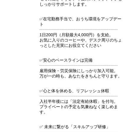
しっかりサポートします。
✅在宅勤務手当で、おうち環境をアップデー
ト
┈┈┈┈┈┈┈┈┈┈┈┈┈┈┈┈┈┈┈
1日200円（月額最大4,000円）を支給。
お気に入りのコーヒーや、デスク周りのちょ
っとした充実にお役立てください
✅安心のベースラインは完備
┈┈┈┈┈┈┈┈┈┈┈┈┈┈┈┈┈┈┈
雇用保険・労災保険にしっかり加入可能。
万が一の時も、あなたをきちんと守ります。
✅心と体を休める、リフレッシュ休暇
┈┈┈┈┈┈┈┈┈┈┈┈┈┈┈┈┈┈┈
入社半年後には「法定有給休暇」を付与。
プライベートの予定も気兼ねなく楽しめま
す。
✅ 未来に繋がる「スキルアップ研修」
┈┈┈┈┈┈┈┈┈┈┈┈┈┈┈┈┈┈┈