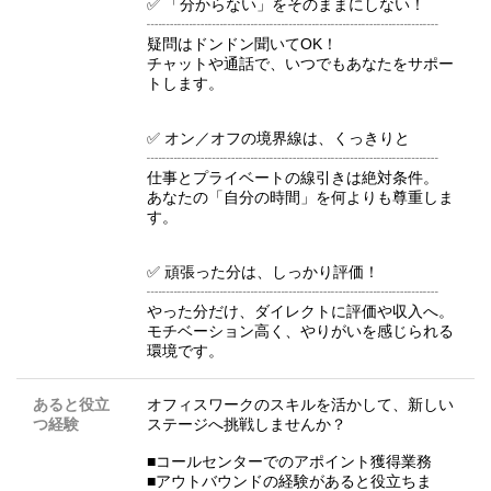
✅ 「分からない」をそのままにしない！
┈┈┈┈┈┈┈┈┈┈┈┈┈┈┈┈┈┈┈
疑問はドンドン聞いてOK！
チャットや通話で、いつでもあなたをサポー
トします。
✅ オン／オフの境界線は、くっきりと
┈┈┈┈┈┈┈┈┈┈┈┈┈┈┈┈┈┈┈
仕事とプライベートの線引きは絶対条件。
あなたの「自分の時間」を何よりも尊重しま
す。
✅ 頑張った分は、しっかり評価！
┈┈┈┈┈┈┈┈┈┈┈┈┈┈┈┈┈┈┈
やった分だけ、ダイレクトに評価や収入へ。
モチベーション高く、やりがいを感じられる
環境です。
あると役立
オフィスワークのスキルを活かして、新しい
つ経験
ステージへ挑戦しませんか？
■コールセンターでのアポイント獲得業務
■アウトバウンドの経験があると役立ちま