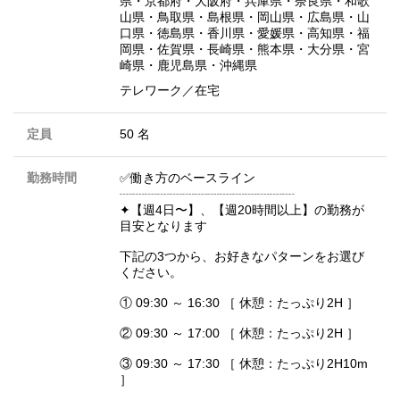
県
・
京都府
・
大阪府
・
兵庫県
・
奈良県
・
和歌
山県
・
鳥取県
・
島根県
・
岡山県
・
広島県
・
山
口県
・
徳島県
・
香川県
・
愛媛県
・
高知県
・
福
岡県
・
佐賀県
・
長崎県
・
熊本県
・
大分県
・
宮
崎県
・
鹿児島県
・
沖縄県
テレワーク／在宅
定員
50 名
勤務時間
✅働き方のベースライン
┈┈┈┈┈┈┈┈┈┈┈┈┈┈
✦【週4日〜】、【週20時間以上】の勤務が
目安となります
下記の3つから、お好きなパターンをお選び
ください。
① 09:30 ～ 16:30 ［ 休憩：たっぷり2H ］
② 09:30 ～ 17:00 ［ 休憩：たっぷり2H ］
③ 09:30 ～ 17:30 ［ 休憩：たっぷり2H10m
］