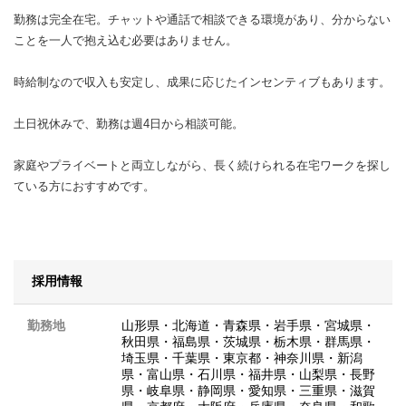
勤務は完全在宅。チャットや通話で相談できる環境があり、分からない
ことを一人で抱え込む必要はありません。
時給制なので収入も安定し、成果に応じたインセンティブもあります。
土日祝休みで、勤務は週4日から相談可能。
家庭やプライベートと両立しながら、長く続けられる在宅ワークを探し
ている方におすすめです。
採用情報
勤務地
山形県
・
北海道
・
青森県
・
岩手県
・
宮城県
・
秋田県
・
福島県
・
茨城県
・
栃木県
・
群馬県
・
埼玉県
・
千葉県
・
東京都
・
神奈川県
・
新潟
県
・
富山県
・
石川県
・
福井県
・
山梨県
・
長野
県
・
岐阜県
・
静岡県
・
愛知県
・
三重県
・
滋賀