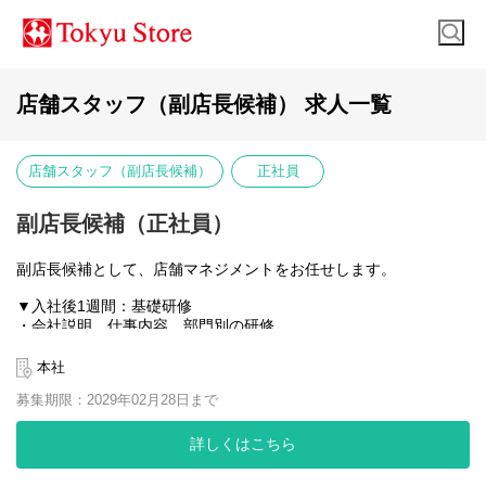
店舗スタッフ（副店長候補） 求人一覧
店舗スタッフ（副店長候補）
正社員
副店長候補（正社員）
副店長候補として、店舗マネジメントをお任せします。
▼入社後1週間：基礎研修
・会社説明、仕事内容、部門別の研修
・実技研修（包丁の使い方、惣菜の調理方法など）
▼入社2週目～：実務研修
本社
店舗と同じ設備のある研修センターまたは店舗で、実際の業務を
募集期限：2029年02月28日まで
学びます。
試雇期間終了後 原則副店長職への配属となります
詳しくはこちら