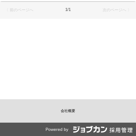
高品質な商品をより安く提供しています。
・プレッセ：上質な品揃えの高級路線スーパー
1/1
〈 前のページへ
次のページへ 〉
・フードステーション：コンビニとスーパーの役割をあわせ持つ
「都心小型スーパー」
・その他：ステーションリテール事業店舗（LAWSON+toks、マツ
モトキヨシなど）への配属の可能性もございます。
■各部門の担当者としてのお仕事です！入社後は部門（青果・水
産・畜産・デリカ・グロサリーなど）の担当となり、商品加工や
売場管理、発注、お客さま対応等の幅広く店舗運営に携わってい
ただきます。将来的には、リーダー・副店長・店長とキャリアア
ップを図っていきます
会社概要
Powered by