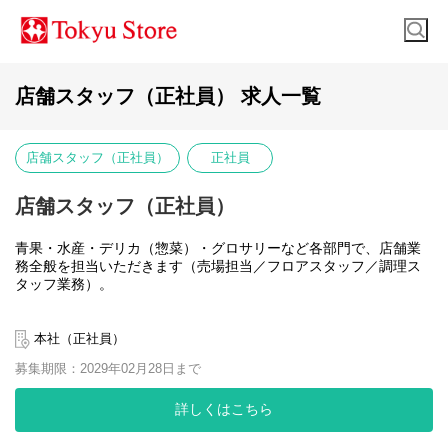
店舗スタッフ（正社員） 求人一覧
店舗スタッフ（正社員）
正社員
店舗スタッフ（正社員）
青果・水産・デリカ（惣菜）・グロサリーなど各部門で、店舗業
務全般を担当いただきます（売場担当／フロアスタッフ／調理ス
タッフ業務）。
《業務例》
◇接客・販売
本社（正社員）
◇調理・製造
募集期限：2029年02月28日まで
◇売場管理（企画考案、POP作成、発注）
など
詳しくはこちら
《配属店舗》
・東急ストア：東急線沿線駅前を中心に出店し、利便性を備えた