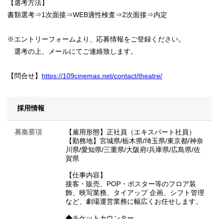
【選考方法】
書類選考⇒1次面接⇒WEB適性検査⇒2次面接⇒内定
※エントリーフォームより、応募情報をご登録ください。
選考の上、メールにてご連絡致します。
【問合せ】
https://109cinemas.net/contact/theatre/
採用情報
募集要項
【雇用形態】正社員（エキスパート社員）
【勤務地】宮城県/栃木県/埼玉県/東京都/神奈
川県/愛知県/三重県/大阪府/兵庫県/広島県/佐
賀県
【仕事内容】
接客・販売、POP・ポスター等のフロア装
飾、映写業務、タイアップ 企画、シフト管理
など、劇場運営業務に幅広くお任せします。
◆チケットカウンター