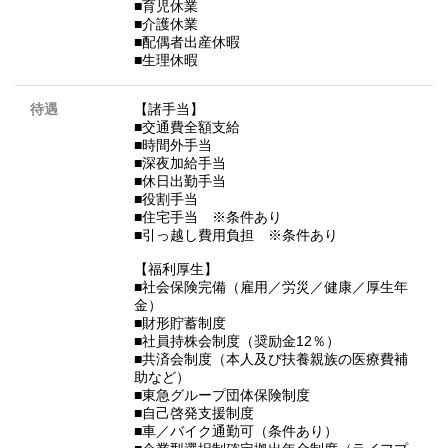
■育児休業
■介護休業
■配偶者出産休暇
■生理休暇
待遇
【諸手当】
■交通費全額支給
■時間外手当
■深夜加給手当
■休日出勤手当
■役割手当
■住宅手当 ※条件あり
■引っ越し費用負担 ※条件あり
【福利厚生】
■社会保険完備（雇用／労災／健康／厚生年
金）
■財形貯蓄制度
■社員持株会制度（奨励金12％）
■共済会制度（本人及び扶養親族の医療費補
助など）
■東急グループ団体保険制度
■自己啓発支援制度
■車／バイク通勤可（条件あり）