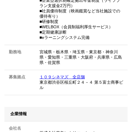
■企業型選択制確定拠出年金制度（ライフプ
ラン支援金2万円）
■社員優待制度（映画鑑賞など当社施設での
優待有り）
■研修制度
■WELBOX（会員制福利厚生サービス）
■定期健康診断
■eラーニングシステム完備
勤務地
宮城県
・
栃木県
・
埼玉県
・
東京都
・
神奈川
県
・
愛知県
・
三重県
・
大阪府
・
兵庫県
・
広島
県
・
佐賀県
募集拠点
１０９シネマズ＿全店舗
東京都渋谷区桜丘町２４－４ 第５富士商事ビ
ル
企業情報
会社名