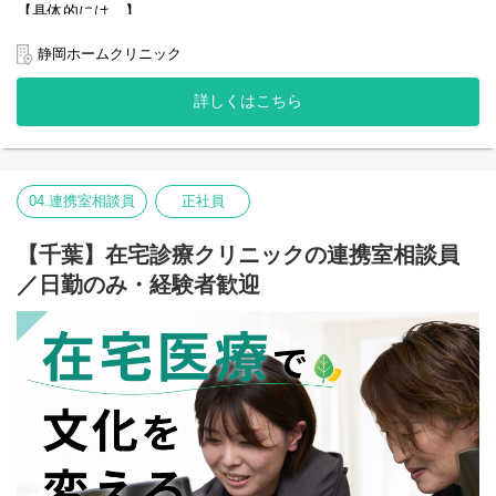
【具体的には…】
◯病院から在宅へ移行する患者様の相談支援業務
◯地域の医療/介護事業者との連絡調整業務
静岡ホームクリニック
◯療養中の社会的問題の解決、相談業務
◯新規申込み契約の対応
詳しくはこちら
◯退院カンファレンスへの参加
◯電子カルテへの患者情報登録
◯電話対応 など
※従事すべき業務の変更なし／就業場所の変更なし
04.連携室相談員
正社員
【千葉】在宅診療クリニックの連携室相談員
／日勤のみ・経験者歓迎