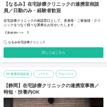
【なるみ】在宅診療クリニックの連携室相談
員／日勤のみ・経験者歓迎
在宅診療クリニックの相談窓口として、患者様・ご家族様・クリ
ニックをつなぐ様々な業務をお任せいたします。
【具体的には…】
◯病院から在宅へ移行する患者様の相談支援業務
◯地域の医療/介護事業者との連絡調整業務
なるみ在宅診療クリニック
◯療養中の社会的問題の解決、相談業務
◯新規申込み契約の対応
詳しくはこちら
◯退院カンファレンスへの参加
◯電子カルテへの患者情報登録
◯電話対応 など
※従事すべき業務の変更なし／就業場所の変更なし
04.連携室相談員
パート
アルバイト
【静岡】在宅診療クリニックの連携室事務／
時短・扶養内OK