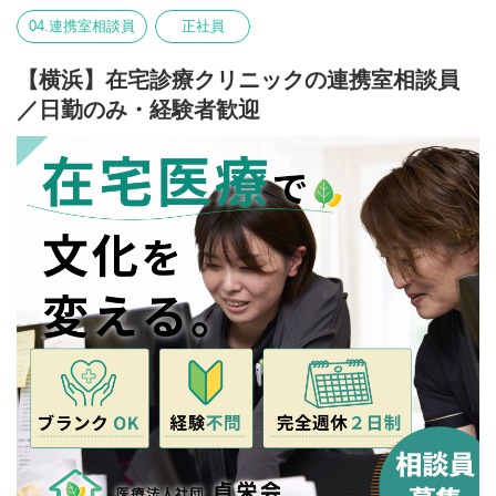
・従事すべき業務の変更なし
04.連携室相談員
正社員
・就業場所の変更なし
・雇用期間：1年（原則更新）
・更新上限：なし
【横浜】在宅診療クリニックの連携室相談員
／日勤のみ・経験者歓迎