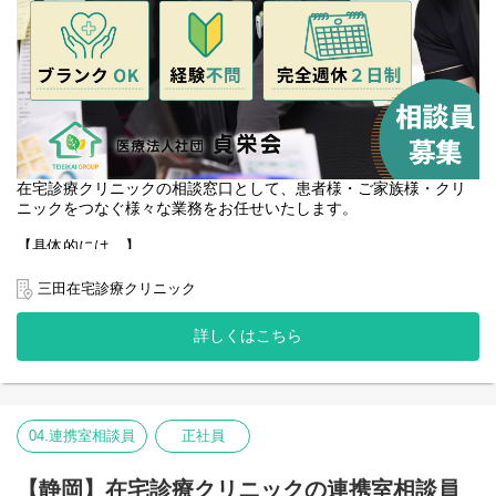
在宅診療クリニックの相談窓口として、患者様・ご家族様・クリ
ニックをつなぐ様々な業務をお任せいたします。
【具体的には…】
◯病院から在宅へ移行する患者様の相談支援業務
◯地域の医療/介護事業者との連絡調整業務
三田在宅診療クリニック
◯療養中の社会的問題の解決、相談業務
◯新規申込み契約の対応
詳しくはこちら
◯退院カンファレンスへの参加
◯電子カルテへの患者情報登録
◯電話対応 など
※従事すべき業務の変更なし／就業場所の変更なし
04.連携室相談員
正社員
【静岡】在宅診療クリニックの連携室相談員