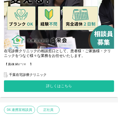
在宅診療クリニックの相談窓口として、患者様・ご家族様・クリ
ニックをつなぐ様々な業務をお任せいたします。
【具体的には…】
◯病院から在宅へ移行する患者様の相談支援業務
◯地域の医療/介護事業者との連絡調整業務
千葉在宅診療クリニック
◯療養中の社会的問題の解決、相談業務
◯新規申込み契約の対応
詳しくはこちら
◯退院カンファレンスへの参加
◯電子カルテへの患者情報登録
◯電話対応 など
※従事すべき業務の変更なし／就業場所の変更なし
04.連携室相談員
正社員