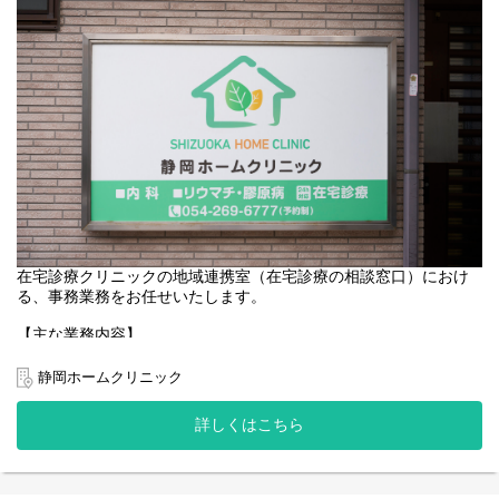
在宅診療クリニックの地域連携室（在宅診療の相談窓口）におけ
る、事務業務をお任せいたします。
【主な業務内容】
◯新規契約申込み用紙一式のセット
◯各種書類の在庫管理、発注
静岡ホームクリニック
◯書類のハンコ押し、書類のラミネート
◯グリーフケアのための手紙準備、発送
詳しくはこちら
◯備品（ハガキ、切手）の在庫管理、発注
◯電話対応 等
【その他】