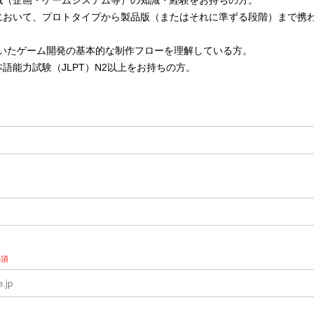
域（企画・ゲームシステム等）の知識・経験をお持ちの方。
において、プロトタイプから製品版（またはそれに準ずる段階）まで携
ineを用いたゲーム開発の基本的な制作フローを理解している方。
語能力試験（JLPT）N2以上をお持ちの方。
必須