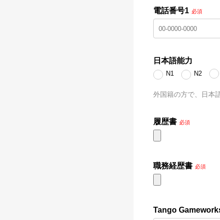
電話番号1
必須
日本語能力
N1
N2
外国籍の方で、日本語
履歴書
必須
職務経歴書
必須
Tango Gam