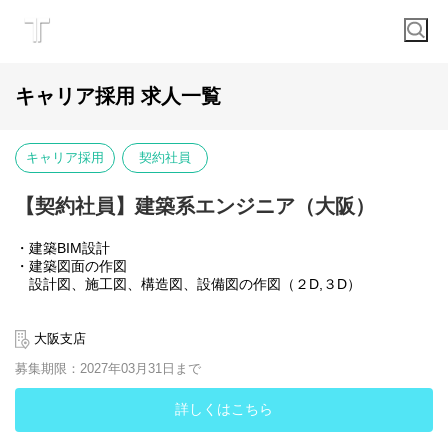
キャリア採用 求人一覧
キャリア採用
契約社員
【契約社員】建築系エンジニア（大阪）
・建築BIM設計
・建築図面の作図
設計図、施工図、構造図、設備図の作図（２D,３D）
設計者やチーム間でコミュニケーションを取りながら図面作成を
進めます
大阪支店
大規模建築物の図面作成の経験をお持ちの方歓迎
募集期限：2027年03月31日まで
詳しくはこちら