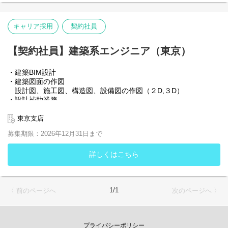
キャリア採用
契約社員
【契約社員】建築系エンジニア（東京）
・建築BIM設計
・建築図面の作図
設計図、施工図、構造図、設備図の作図（２D,３D）
・設計補助業務
・３ＤＣＧアーティスト（建築パースやアニメーション並びにＶ
Ｒ制作経験者）
東京支店
募集期限：2026年12月31日まで
設計者やチーム間でコミュニケーションを取りながら図面作成を
進めます
大規模建築物の図面作成の経験をお持ちの方歓迎
詳しくはこちら
1/1
〈 前のページへ
次のページへ 〉
プライバシーポリシー