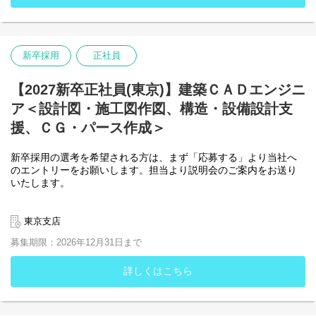
・受付票（当社フォーマット）
名古屋事務所管理部 採用担当
〒460-0003 愛知県名古屋市中区錦2丁目2-13 名古屋センタ
ービル本館4階
新卒採用
正社員
【2027新卒正社員(東京)】建築ＣＡＤエンジニ
ア＜設計図・施工図作図、構造・設備設計支
援、ＣＧ・パース作成＞
新卒採用の選考を希望される方は、まず「応募する」より当社へ
のエントリーをお願いします。担当より説明会のご案内をお送り
いたします。
説明会ご参加の後、選考のエントリーを希望される方は
以下の書類をご郵送ください。
東京支店
・履歴書
募集期限：2026年12月31日まで
・卒業見込証明書
・成績証明書
・健康診断書
詳しくはこちら
・受付票（当社フォーマット）
東京支店管理部 採用担当