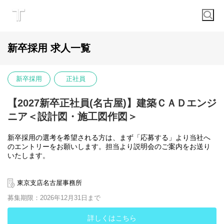
新卒採用 求人一覧
新卒採用
正社員
【2027新卒正社員(名古屋)】建築ＣＡＤエンジ
ニア＜設計図・施工図作図＞
新卒採用の選考を希望される方は、まず「応募する」より当社へ
のエントリーをお願いします。担当より説明会のご案内をお送り
いたします。
説明会ご参加の後、選考のエントリーを希望される方は
以下の書類をご郵送ください。
東京支店名古屋事務所
・履歴書
募集期限：2026年12月31日まで
・卒業見込証明書
・成績証明書
・健康診断書
詳しくはこちら