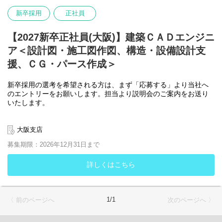
〒136-0075 東京都江東区新砂1丁目3-3 竹中セントラルビル
サウス 2階
新卒採用
正社員
【2027新卒正社員(大阪)】建築ＣＡＤエンジニ
ア＜設計図・施工図作図、構造・設備設計支
援、ＣＧ・パース作成＞
新卒採用の選考を希望される方は、まず「応募する」より当社へ
のエントリーをお願いします。担当より説明会のご案内をお送り
いたします。
説明会ご参加の後、選考のエントリーを希望される方は
以下の書類をご郵送ください。
大阪支店
・履歴書
募集期限：2026年12月31日まで
・卒業見込証明書
・成績証明書
・健康診断書
詳しくはこちら
・受付票（当社フォーマット）
大阪支店管理部 採用担当
〒541-0053 大阪市中央区本町4丁目1-13 御堂ビル2階
1/1
〈 前のページへ
次のページへ 〉