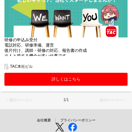
研修の申込み受付
電話対応、研修準備、運営
後片付け、講師・研修の対応、報告書の作成
※人と接する機会が多い仕事です。
・ほとんどのスタッフが未経験からスタートしています。
・研修＆サポート体制も万全です。
TAC本社ビル
※外部研修に伴う、出張あり（日帰り〜１泊程度）
詳しくはこちら
1/1
〈 前のページへ
次のページへ 〉
会社概要
プライバシーポリシー