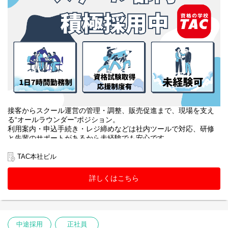
接客からスクール運営の管理・調整、販売促進まで、現場を支え
る“オールラウンダー”ポジション。
利用案内・申込手続き・レジ締めなどは社内ツールで対応、研修
と先輩のサポートがあるから未経験でも安心です。
教室巡回や教材・掲示物・備品管理、アルバイトのマネジメント
に加え、SNS運用や大学への提案、受講相談まで幅広く挑戦でき
TAC本社ビル
ます。
詳しくはこちら
中途採用
正社員