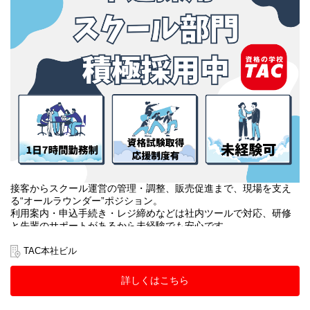
接客からスクール運営の管理・調整、販売促進まで、現場を支え
る“オールラウンダー”ポジション。
利用案内・申込手続き・レジ締めなどは社内ツールで対応、研修
と先輩のサポートがあるから未経験でも安心です。
教室巡回や教材・掲示物・備品管理、アルバイトのマネジメント
に加え、SNS運用や大学への提案、受講相談まで幅広く挑戦でき
TAC本社ビル
ます。
詳しくはこちら