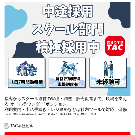
接客からスクール運営の管理・調整、販売促進まで、現場を支え
る“オールラウンダー”ポジション。
利用案内・申込手続き・レジ締めなどは社内ツールで対応、研修
と先輩のサポートがあるから未経験でも安心です。
教室巡回や教材・掲示物・備品管理、アルバイトのマネジメント
に加え、SNS運用や大学への提案、受講相談まで幅広く挑戦でき
TAC本社ビル
ます。