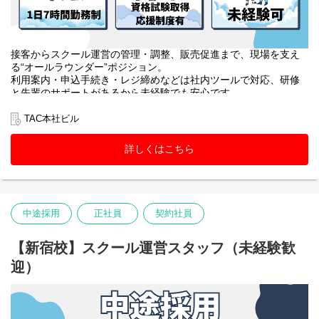
接客からスクール運営の管理・調整、販売促進まで、現場を支え
る“オールラウンダー”ポジション。
利用案内・申込手続き・レジ締めなどは社内ツールで対応、研修
と先輩のサポートがあるから未経験でも安心です。
教室巡回や教材・掲示物・備品管理、アルバイトのマネジメント
に加え、SNS運用や大学への提案、受講相談まで幅広く挑戦でき
TAC本社ビル
ます。
詳しくはこちら
中途採用
正社員
契約社員
【新宿校】スクール運営スタッフ（未経験歓
迎）