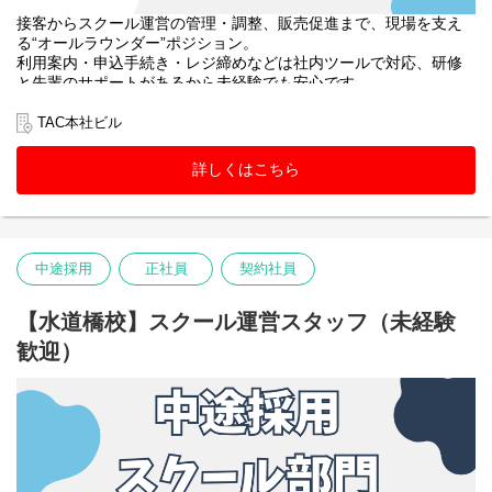
接客からスクール運営の管理・調整、販売促進まで、現場を支え
る“オールラウンダー”ポジション。
利用案内・申込手続き・レジ締めなどは社内ツールで対応、研修
と先輩のサポートがあるから未経験でも安心です。
教室巡回や教材・掲示物・備品管理、アルバイトのマネジメント
に加え、SNS運用や大学への提案、受講相談まで幅広く挑戦でき
TAC本社ビル
ます。
詳しくはこちら
中途採用
正社員
契約社員
【水道橋校】スクール運営スタッフ（未経験
歓迎）