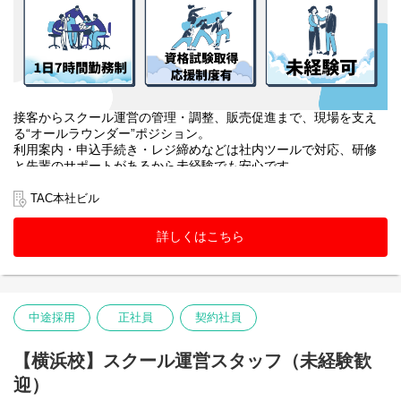
接客からスクール運営の管理・調整、販売促進まで、現場を支え
る“オールラウンダー”ポジション。
利用案内・申込手続き・レジ締めなどは社内ツールで対応、研修
と先輩のサポートがあるから未経験でも安心です。
教室巡回や教材・掲示物・備品管理、アルバイトのマネジメント
に加え、SNS運用や大学への提案、受講相談まで幅広く挑戦でき
TAC本社ビル
ます。
詳しくはこちら
中途採用
正社員
契約社員
【横浜校】スクール運営スタッフ（未経験歓
迎）