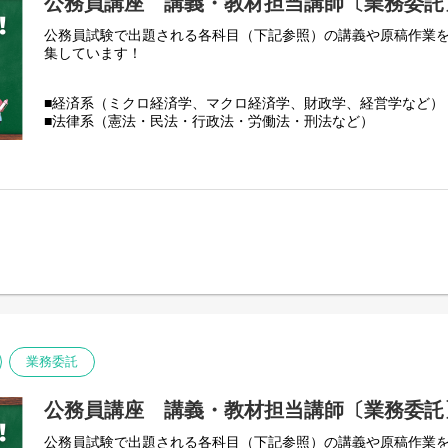
公務員講座 講義・教材担当講師〔業務委託
公務員試験で出題される各科目（下記参照）の講義や原稿作業
集しています！
■経済系（ミクロ経済学、マクロ経済学、財政学、経営学など）
■法律系（憲法・民法・行政法・労働法・刑法など）
■政治系（政治学・行政学・社会学・社会政策、国際関係など）
■数的処理（数的推理・判断推理・空間把握・資料解釈）
■文章理解（現代文・英文・古文）
■人文科学（世界史・日本史・地理・思想・文学芸術）
■自然科学（数学・物理・化学・生物・地学）
■社会科学（法律・政治・経済・社会）
■土木・電気・機械・農学・化学などの理系専門科目（PDF）
■心理・福祉系（臨床心理学、教育心理学、社会心理学、一般心
心理師、臨床心理士の方歓迎
業務委託
公務員講座 講義・教材担当講師〔業務委託
公務員試験で出題される各科目（下記参照）の講義や原稿作業