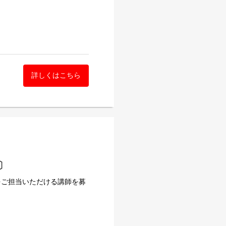
詳しくはこちら
理学、社会福祉学）※公認
〕
をご担当いただける講師を募