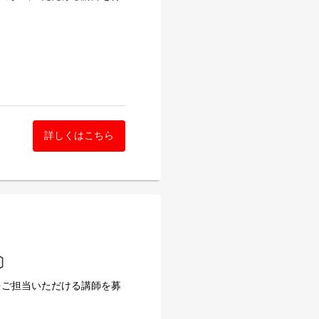
詳しくはこちら
理学、社会福祉学）※公認
〕
をご担当いただける講師を募