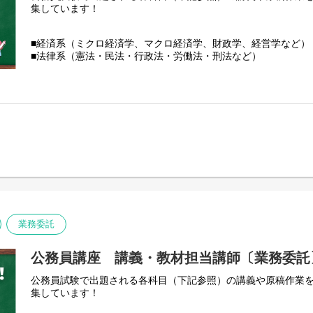
集しています！
■経済系（ミクロ経済学、マクロ経済学、財政学、経営学など）
■法律系（憲法・民法・行政法・労働法・刑法など）
■政治系（政治学・行政学・社会学・社会政策、国際関係など）
■数的処理（数的推理・判断推理・空間把握・資料解釈）
■文章理解（現代文・英文・古文）
■人文科学（世界史・日本史・地理・思想・文学芸術）
■自然科学（数学・物理・化学・生物・地学）
■社会科学（法律・政治・経済・社会）
■土木・電気・機械・農学・化学などの理系専門科目（PDF）
■心理・福祉系（臨床心理学、教育心理学、社会心理学、一般心
心理師、臨床心理士の方歓迎
業務委託
公務員講座 講義・教材担当講師〔業務委託
公務員試験で出題される各科目（下記参照）の講義や原稿作業
集しています！