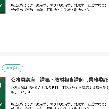
■経済系（ミクロ経済学、マクロ経済学、財政学、経営学など）
■法律系（憲法・民法・行政法・労働法・刑法など）
■政治系（政治学・行政学・社会学・社会政策、国際関係など）
■数的処理（数的推理・判断推理・空間把握・資料解釈）
■文章理解（現代文・英文・古文）
■人文科学（世界史・日本史・地理・思想・文学芸術）
■自然科学（数学・物理・化学・生物・地学）
■社会科学（法律・政治・経済・社会）
■土木・電気・機械・農学・化学などの理系専門科目（PDF）
■心理・福祉系（臨床心理学、教育心理学、社会心理学、一般心
心理師、臨床心理士の方歓迎
業務委託
公務員講座 講義・教材担当講師〔業務委託
公務員試験で出題される各科目（下記参照）の講義や原稿作業
集しています！
■経済系（ミクロ経済学、マクロ経済学、財政学、経営学など）
■法律系（憲法・民法・行政法・労働法・刑法など）