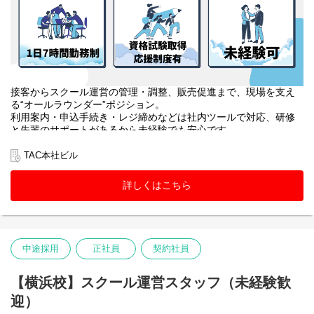
接客からスクール運営の管理・調整、販売促進まで、現場を支え
る“オールラウンダー”ポジション。
利用案内・申込手続き・レジ締めなどは社内ツールで対応、研修
と先輩のサポートがあるから未経験でも安心です。
教室巡回や教材・掲示物・備品管理、アルバイトのマネジメント
に加え、SNS運用や大学への提案、受講相談まで幅広く挑戦でき
TAC本社ビル
ます。
詳しくはこちら
中途採用
正社員
契約社員
【横浜校】スクール運営スタッフ（未経験歓
迎）