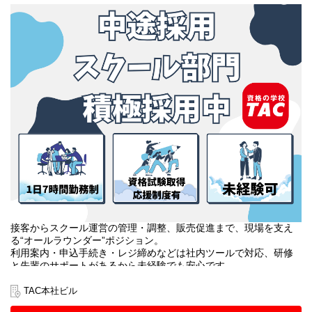
接客からスクール運営の管理・調整、販売促進まで、現場を支え
る“オールラウンダー”ポジション。
利用案内・申込手続き・レジ締めなどは社内ツールで対応、研修
と先輩のサポートがあるから未経験でも安心です。
教室巡回や教材・掲示物・備品管理、アルバイトのマネジメント
に加え、SNS運用や大学への提案、受講相談まで幅広く挑戦でき
TAC本社ビル
ます。