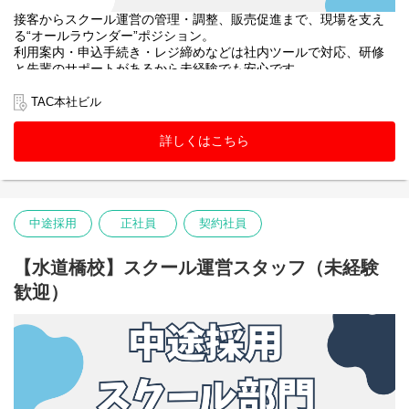
接客からスクール運営の管理・調整、販売促進まで、現場を支え
る“オールラウンダー”ポジション。
利用案内・申込手続き・レジ締めなどは社内ツールで対応、研修
と先輩のサポートがあるから未経験でも安心です。
教室巡回や教材・掲示物・備品管理、アルバイトのマネジメント
に加え、SNS運用や大学への提案、受講相談まで幅広く挑戦でき
TAC本社ビル
ます。
詳しくはこちら
中途採用
正社員
契約社員
【水道橋校】スクール運営スタッフ（未経験
歓迎）