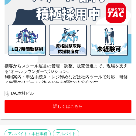
接客からスクール運営の管理・調整、販売促進まで、現場を支え
る“オールラウンダー”ポジション。
利用案内・申込手続き・レジ締めなどは社内ツールで対応、研修
と先輩のサポートがあるから未経験でも安心です。
教室巡回や教材・掲示物・備品管理、アルバイトのマネジメント
に加え、SNS運用や大学への提案、受講相談まで幅広く挑戦でき
TAC本社ビル
ます。
詳しくはこちら
アルバイト：本社事務
アルバイト