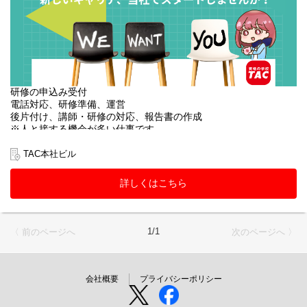
研修の申込み受付
電話対応、研修準備、運営
後片付け、講師・研修の対応、報告書の作成
※人と接する機会が多い仕事です。
・ほとんどのスタッフが未経験からスタートしています。
・研修＆サポート体制も万全です。
TAC本社ビル
※外部研修に伴う、出張あり（日帰り〜１泊程度）
詳しくはこちら
1/1
〈 前のページへ
次のページへ 〉
会社概要
プライバシーポリシー