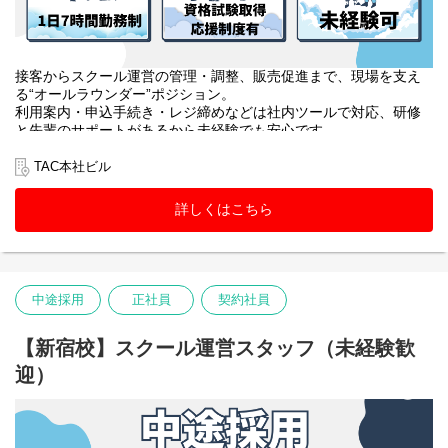
接客からスクール運営の管理・調整、販売促進まで、現場を支え
る“オールラウンダー”ポジション。
利用案内・申込手続き・レジ締めなどは社内ツールで対応、研修
と先輩のサポートがあるから未経験でも安心です。
教室巡回や教材・掲示物・備品管理、アルバイトのマネジメント
に加え、SNS運用や大学への提案、受講相談まで幅広く挑戦でき
TAC本社ビル
ます。
詳しくはこちら
中途採用
正社員
契約社員
【新宿校】スクール運営スタッフ（未経験歓
迎）