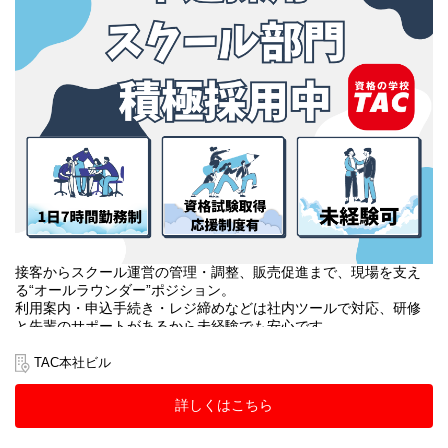
接客からスクール運営の管理・調整、販売促進まで、現場を支え
る“オールラウンダー”ポジション。
利用案内・申込手続き・レジ締めなどは社内ツールで対応、研修
と先輩のサポートがあるから未経験でも安心です。
教室巡回や教材・掲示物・備品管理、アルバイトのマネジメント
に加え、SNS運用や大学への提案、受講相談まで幅広く挑戦でき
TAC本社ビル
ます。
詳しくはこちら