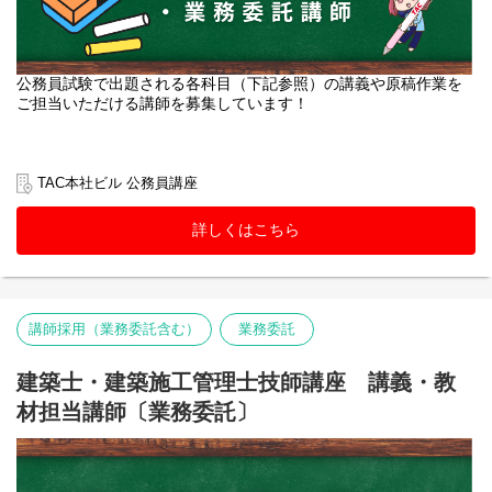
公務員試験で出題される各科目（下記参照）の講義や原稿作業を
ご担当いただける講師を募集しています！
■経済系（ミクロ経済学、マクロ経済学、財政学、経営学など）
■法律系（憲法・民法・行政法・労働法・刑法など）
TAC本社ビル 公務員講座
■政治系（政治学・行政学・社会学・社会政策、国際関係など）
■数的処理（数的推理・判断推理・空間把握・資料解釈）
詳しくはこちら
■文章理解（現代文・英文・古文）
■人文科学（世界史・日本史・地理・思想・文学芸術）
■自然科学（数学・物理・化学・生物・地学）
■社会科学（法律・政治・経済・社会）
■土木・電気・機械・農学・化学などの理系専門科目（PDF）
講師採用（業務委託含む）
業務委託
■心理・福祉系（臨床心理学、教育心理学、社会心理学、一般心理
学、社会福祉学）※公認心理師、臨床心理士の方歓迎
建築士・建築施工管理士技師講座 講義・教
材担当講師〔業務委託〕