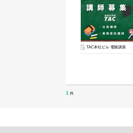
TAC本社ビル 電験講座
1
件