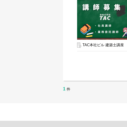
TAC本社ビル 建築士講座
1
件