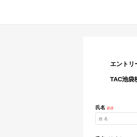
        
        TAC池袋校　受付運営・事務スタッフ

氏名
必須