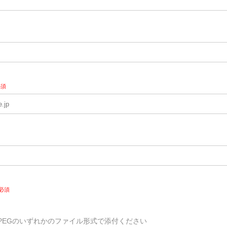
必須
必須
Excel/JPEGのいずれかのファイル形式で添付ください