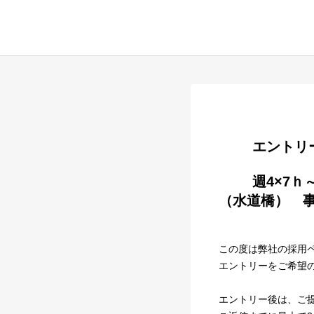
        
        週4×7ｈ～　資格の学校TACの対策講座が最大100％OFF！　TAC本社ビル
（水道橋）　事務
この度は弊社の採用
エントリーをご希望
エントリー後は、ご