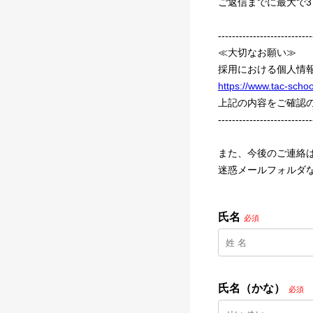
ご返信までに最大で
---------------------------
≪大切なお願い≫
採用における個人情
https://www.tac-school
上記の内容をご確認
---------------------------
また、今後のご連絡は、【t
迷惑メールフォルダ
氏名
必須
氏名（かな）
必須