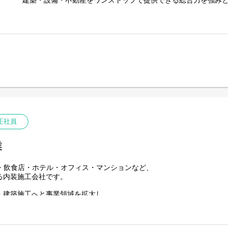
建築・設備・不動産をワンストップで提供できる総合力を強み
（初年度付与日数10日間）
・基本設計・実施設計の作成（CAD等を使用）
・不動産リーシング部門と連携した物件特性を踏まえたプラン
空間づくりの技術と不動産価値向上を掛け合わせた、独自のビ
・内装施工部門との調整・コストや工期を踏まえた最適な設計
様の課題解決をトータルでサポートしています。
・プレゼンテーション資料の作成
・竣工までの設計監理、施工図確認等
創業以来の理念は、
業界最高水準のサービスで、お客様から『頼んでよかった』を
【当社で働く魅力】
プロ意識・基本動作の徹底・迅速な行動など、
■ 幅広い案件に携われる
8つの行動指針を全社員で共有し、高品質なサービスを追求して
商業施設・ホテル・オフィス・飲食店など、
多様なプロジェクトに携わることで幅広い知識と経験を積むこ
現在は中長期ビジョン「Vision2030」の実現に向け、
売上30億円 → 50億円
■ 成果を正当に評価
組織規模50名 → 80名への成長を計画しています。
年齢や社歴に関係なく、意欲・成果をしっかり評価する風土が
正社員
今後は自社で不動産・ビルを取得し、
■ ワークライフバランスを重視
不動産再生・バリューアップ事業にも注力。
業
働きやすい環境づくりを推進しており、出産・育児による時短
さらなる事業拡大を見据えています。
す。残業時間や休日出勤も年々減少傾向にあり、長く働き続け
設・飲食店・ホテル・オフィス・マンションなど、
有給休暇は入社日に3日付与、入社半年後に7日付与となります
今回は空間ディレクター職を目指す2027年新卒の方を募集しま
る内装施工会社です。
（初年度付与日数10日間）
2026年より新卒採用を本格的にスタートし、2年目を迎えまし
・建築施工へと事業領域を拡大し、
研修内容も随時アップデートしながら育成に力を入れており、
ューアップ・テナントリーシング）まで展開。
安心して学び、成長できる環境を整えています。
ストップで提供できる総合力を強みとしています。