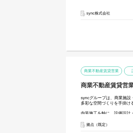
sync株式会社
商業不動産賃貸営業
商業不動産賃貸営
syncグループは、商業施
多彩な空間づくりを手掛け
内装施工を軸に、設備設計
商業用不動産（ビルのバリ
建築・設備・不動産をワン
拠点（既定）