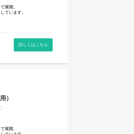
まで展開。
とができます。
きます。
としています。
ジネスモデルを構築し、お客
、
引き出す。
詳しくはこちら
あります。
います。
勤務制度も活用されていま
られる環境を整えています。
。
とができます。
採用）
あります。
ど、
勤務制度も活用されていま
られる環境を整えています。
まで展開。
。
案