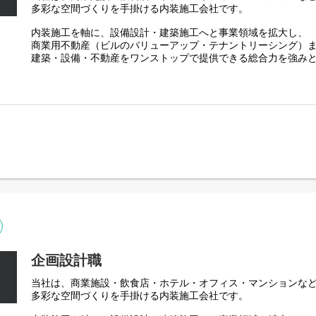
今回は事業拡大に伴い、
多彩な空間づくりを手掛ける内装施工会社です。
プロジェクトディレクター職を募集いたします。
内装施工を軸に、設備設計・建築施工へと事業領域を拡大し、
主に担当するのは、内装工事の施工管理。
商業用不動産（ビルのバリューアップ・テナントリーシング）
工事の司令塔としてお客様のニーズを具現化する仕事で、
建築・設備・不動産をワンストップで提供できる総合力を強み
提案から施工・引き渡しまで一貫して担当できるのが魅力です
空間づくりの技術と不動産価値向上を掛け合わせた、独自のビ
【業務詳細】
様の課題解決をトータルでサポートしています。
………………
・お客様の要望をヒアリング
創業以来の理念は、
・デザイン事務所や設計事務など各パートナー企業様へ依頼
業界最高水準のサービスで、お客様から『頼んでよかった』を
・現地調査/見積もり対応
・職人さんへの発注
プロ意識・基本動作の徹底・迅速な行動など、
・工事の進行管理(工程表作成や現場監督)
8つの行動指針を全社員で共有し、高品質なサービスを追求して
・予算管理
・引き渡し・アフターフォロー
現在は中長期ビジョン「Vision2030」の実現に向け、
売上30億円 → 50億円
◎工期：1案件につき平均3ヶ月ほど、
組織規模50名 → 80名への成長を計画しています。
並行して担当する案件数：1~2件（入社半年の場合）
今後は自社で不動産・ビルを取得し、
【業務割合】
不動産再生・バリューアップ事業にも注力。
企画設計職
………………
さらなる事業拡大を見据えています。
施主様・設計事務所対応業務：2割/社内業務：4割/現場進行管理
当社は、商業施設・飲食店・ホテル・オフィス・マンションな
多彩な空間づくりを手掛ける内装施工会社です。
【当社で働く魅力】
今回は商業施設・飲食店・ホテル・オフィス・マンションなど
■ 幅広い案件に携われる
内装施工に関わる企画営業マネージャー職を募集します。