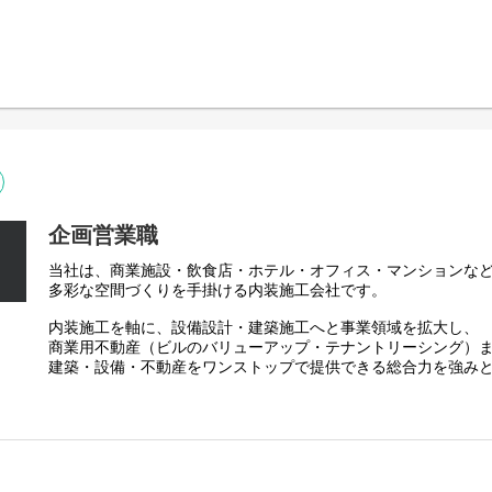
主に担当するのは、内装工事の施工管理。
価値向上を掛け合わせた、独自のビジネスモデルを構築し、お客様の課
工事の司令塔としてお客様のニーズを具現化する仕事で、
提案から施工・引き渡しまで一貫して担当できるのが魅力です
、お客様から『頼んでよかった』を引き出す。
【業務詳細】
………………
・迅速な行動など、
・お客様の要望をヒアリング
共有し、高品質なサービスを追求しています。
・デザイン事務所や設計事務など各パートナー企業様へ依頼
・現地調査/見積もり対応
on2030」の実現に向け、
・職人さんへの発注
・工事の進行管理(工程表作成や現場監督)
の成長を計画しています。
企画営業職
・予算管理
を取得し、
・引き渡し・アフターフォロー
当社は、商業施設・飲食店・ホテル・オフィス・マンションな
プ事業にも注力。
◎工期：1案件につき平均3ヶ月ほど、
多彩な空間づくりを手掛ける内装施工会社です。
ています。
並行して担当する案件数：1~2件（入社半年の場合）
内装施工を軸に、設備設計・建築施工へと事業領域を拡大し、
【業務割合】
商業用不動産（ビルのバリューアップ・テナントリーシング）
集いたします。
………………
建築・設備・不動産をワンストップで提供できる総合力を強み
施主様・設計事務所対応業務：2割/社内業務：4割/現場進行管理
様双方と良好な関係を構築しながら、
空間づくりの技術と不動産価値向上を掛け合わせた、独自のビ
条件調整および締結・入居後フォローまでを、
【当社で働く魅力】
様の課題解決をトータルでサポートしています。
す。
■ 幅広い案件に携われる
商業施設・ホテル・オフィス・飲食店など、
創業以来の理念は、
多様なプロジェクトに携わることで幅広い知識と経験を積むこ
業界最高水準のサービスで、お客様から『頼んでよかった』を
入れ（空室状況、立地、周辺環境など）