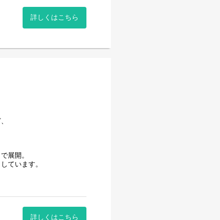
題解決をトータルでサポート
詳しくはこちら
。
ど、
まで展開。
としています。
業務：4割
ジネスモデルを構築し、お客
とができます。
引き出す。
詳しくはこちら