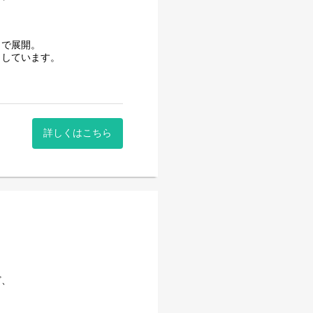
まで展開。
としています。
。
ジネスモデルを構築し、お客
引き出す。
詳しくはこちら
います。
業務：4割
ど、
の、