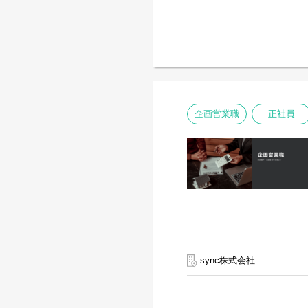
空間づくりの技術と不動産
しています。
創業以来の理念は、
業界最高水準のサービスで
プロ意識・基本動作の徹底
8つの行動指針を全社員で
現在は中長期ビジョン「Visi
企画営業職
正社員
売上30億円 → 50億円
組織規模50名 → 80名へ
今後は自社で不動産・ビル
不動産再生・バリューアッ
さらなる事業拡大を見据え
今回は企業拡大に伴い。
商業不動産賃貸営業職を募
オーナー様およびテナント
物件の仕入れ・提案・契約
sync株式会社
一貫して担っていただきま
【主な業務内容】
・商業物件の情報収集・仕