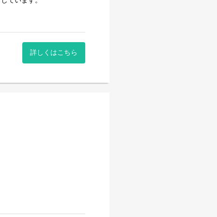
としています。
ニング
ジネスモデルを構築し、お客
提案
引き出す。
詳しくはこちら
います。
とができます。
あります。
勤務制度も活用されていま
られる環境を整えています。
。
す。
た。