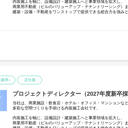
内装施工を軸に、設備設計・建築施工へと事業領域を拡大し、
商業施設・ホテル・オフィス・飲食店など、
お客様のニーズをヒアリングし、
商業用不動産（ビルのバリューアップ・テナントリーシング）
多様なプロジェクトに携わることで幅広い知識と経験を積むこ
最適な空間提案を行い施工完了までの全体進行を担っていただ
建築・設備・不動産をワンストップで提供できる総合力を強み
■ 裁量を持ってプロジェクトを担当
【主な業務内容】
空間づくりの技術と不動産価値向上を掛け合わせた、独自のビ
お客様との打ち合わせから引き渡しまで一貫して携われるため
・新規営業活動（リスト作成・電話営業）
様の課題解決をトータルでサポートしています。
プロジェクト全体を担うやりがいを実感できる環境です。
・クライアントとの打ち合わせ・要望のヒアリング
・内装プランの提案（社内設計・施工チームと連携）
創業以来の理念は、
■ 成果を正当に評価
・見積書・提案書作成
業界最高水準のサービスで、お客様から『頼んでよかった』を
年齢や社歴に関係なく、意欲・成果をしっかり評価する風土が
・プロジェクトのスケジュール調整・進行管理フォロー
・アフターフォロー・リピート提案
プロ意識・基本動作の徹底・迅速な行動など、
■ ワークライフバランスを重視
・チームマネージメント
8つの行動指針を全社員で共有し、高品質なサービスを追求して
働きやすい環境づくりを推進しており、出産・育児による時短
す。残業時間や休日出勤も年々減少傾向にあり、長く働き続け
【当社で働く魅力】
現在は中長期ビジョン「Vision2030」の実現に向け、
■ 幅広い案件に携われる
売上30億円 → 50億円
有給休暇は入社日に3日付与、入社半年後に7日付与となります
商業施設・ホテル・オフィス・飲食店など、
組織規模50名 → 80名への成長を計画しています。
（初年度付与日数10日間）
（新卒）
正社員
多様なプロジェクトに携わることで幅広い知識と経験を積むこ
今後は自社で不動産・ビルを取得し、
■ 成果を正当に評価
不動産再生・バリューアップ事業にも注力。
プロジェクトディレクター（2027年度新卒
年齢や社歴に関係なく、意欲・成果をしっかり評価する風土が
さらなる事業拡大を見据えています。
当社は、商業施設・飲食店・ホテル・オフィス・マンションな
■ ワークライフバランスを重視
多彩な空間づくりを手掛ける内装施工会社です。
働きやすい環境づくりを推進しており、出産・育児による時短
今回は事業拡大に伴い、企画設計職を募集いたします。
す。残業時間や休日出勤も年々減少傾向にあり、長く働き続け
内装施工を軸に、設備設計・建築施工へと事業領域を拡大し、
【具体的な業務内容】
商業用不動産（ビルのバリューアップ・テナントリーシング）
有給休暇は入社日に3日付与、入社半年後に7日付与となります
・クライアントの要望に基づいた空間の企画立案・デザイン提