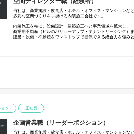
空間ディレクター職（経験者）
当社は、商業施設・飲食店・ホテル・オフィス・マンションな
多彩な空間づくりを手掛ける内装施工会社です。
内装施工を軸に、設備設計・建築施工へと事業領域を拡大し、
商業用不動産（ビルのバリューアップ・テナントリーシング）
建築・設備・不動産をワンストップで提供できる総合力を強み
空間づくりの技術と不動産価値向上を掛け合わせた、独自のビ
様の課題解決をトータルでサポートしています。
創業以来の理念は、
業界最高水準のサービスで、お客様から『頼んでよかった』を
プロ意識・基本動作の徹底・迅速な行動など、
8つの行動指針を全社員で共有し、高品質なサービスを追求して
現在は中長期ビジョン「Vision2030」の実現に向け、
売上30億円 → 50億円
組織規模50名 → 80名への成長を計画しています。
ション）
正社員
今後は自社で不動産・ビルを取得し、
不動産再生・バリューアップ事業にも注力。
企画営業職（リーダーポジション）
さらなる事業拡大を見据えています。
当社は、商業施設・飲食店・ホテル・オフィス・マンションな