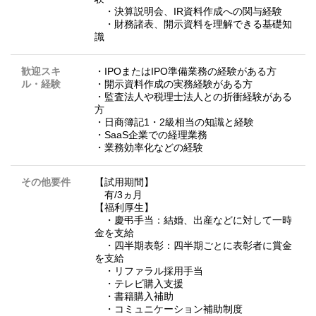
・決算説明会、IR資料作成への関与経験
・財務諸表、開示資料を理解できる基礎知
識
歓迎スキ
・IPOまたはIPO準備業務の経験がある方
ル・経験
・開示資料作成の実務経験がある方
・監査法人や税理士法人との折衝経験がある
方
・日商簿記1・2級相当の知識と経験
・SaaS企業での経理業務
・業務効率化などの経験
その他要件
【試用期間】
有/3ヵ月
【福利厚生】
・慶弔手当：結婚、出産などに対して一時
金を支給
・四半期表彰：四半期ごとに表彰者に賞金
を支給
・リファラル採用手当
・テレビ購⼊支援
・書籍購入補助
・コミュニケーション補助制度