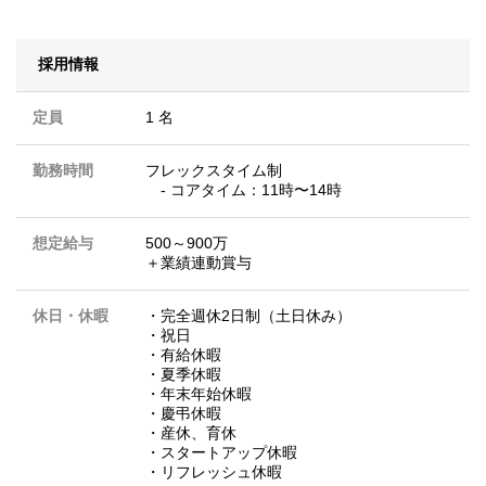
採用情報
定員
1 名
勤務時間
フレックスタイム制
- コアタイム：11時〜14時
想定給与
500～900万
＋業績連動賞与
休日・休暇
・完全週休2日制（土日休み）
・祝日
・有給休暇
・夏季休暇
・年末年始休暇
・慶弔休暇
・産休、育休
・スタートアップ休暇
・リフレッシュ休暇