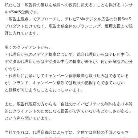
私たちは「広告費の無駄を成長への投資に変える」ことを掲げるコンサ
ル×SaaS企業です。
「広告主視点」でアプローチし、テレビCM×デジタル広告の分析SaaS
プロダクトだけでなく、広告出稿全体のプランニング、運用支援まで視
野に入れています。
多くのクライアントから、
・代理店からのメディア提案について、総合代理店からはテレビ中心、
デジタル代理店からはデジタル中心の提案が来るが、何が正解なのか分
からない
・代理店にお願いしてキャンペーン個別最適な取り組みはできている
が、ブランド、キャンペーン横断では現状の把握すらできていない
と皆様が同じようなことをおっしゃいます。
また、広告代理店の方からも「自社のケイパビリティの制約もあり本質
的にクライアントのためになる提案ができていないもどかしさがある」
という声を聞いています。
当社であれば、代理店都合によらずに、全体では巨額の予算となるマ