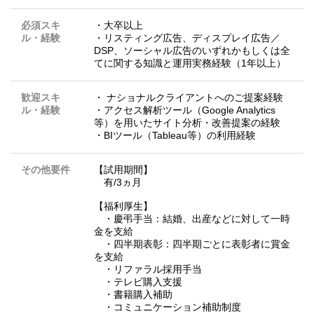
必須スキ
・大卒以上
ル・経験
・リスティング広告、ディスプレイ広告／
DSP、ソーシャル広告のいずれかもしくは全
てに関する知識と運用実務経験（1年以上）
歓迎スキ
・ ナショナルクライアントへのご提案経験
ル・経験
・アクセス解析ツール（Google Analytics
等）を用いたサイト分析・改善提案の経験
・BIツール（Tableau等）の利用経験
その他要件
【試用期間】
有/3ヵ月
【福利厚生】
・慶弔手当：結婚、出産などに対して一時
金を支給
・四半期表彰：四半期ごとに表彰者に賞金
を支給
・リファラル採用手当
・テレビ購⼊支援
・書籍購入補助
・コミュニケーション補助制度