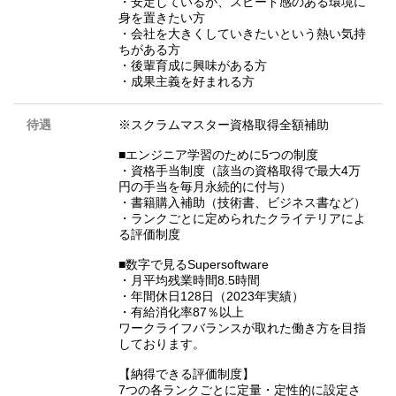
・安定しているが、スピード感のある環境に
身を置きたい方
・会社を大きくしていきたいという熱い気持
ちがある方
・後輩育成に興味がある方
・成果主義を好まれる方
待遇
※スクラムマスター資格取得全額補助
■エンジニア学習のために5つの制度
・資格手当制度（該当の資格取得で最大4万
円の手当を毎月永続的に付与）
・書籍購入補助（技術書、ビジネス書など）
・ランクごとに定められたクライテリアによ
る評価制度
■数字で見るSupersoftware
・月平均残業時間8.5時間
・年間休日128日（2023年実績）
・有給消化率87％以上
ワークライフバランスが取れた働き方を目指
しております。
【納得できる評価制度】
7つの各ランクごとに定量・定性的に設定さ