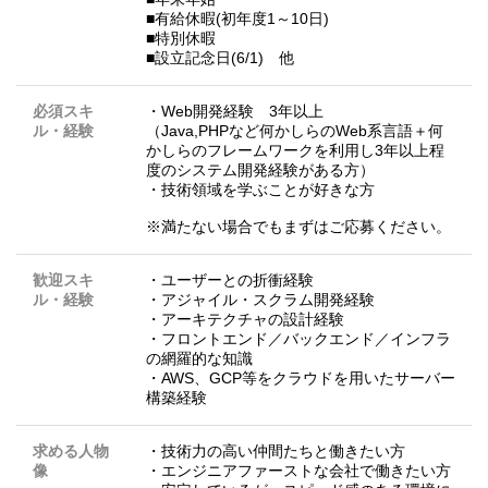
■有給休暇(初年度1～10日)
■特別休暇
■設立記念日(6/1) 他
必須スキ
・Web開発経験 3年以上
ル・経験
（Java,PHPなど何かしらのWeb系言語＋何
かしらのフレームワークを利用し3年以上程
度のシステム開発経験がある方）
・技術領域を学ぶことが好きな方
※満たない場合でもまずはご応募ください。
歓迎スキ
・ユーザーとの折衝経験
ル・経験
・アジャイル・スクラム開発経験
・アーキテクチャの設計経験
・フロントエンド／バックエンド／インフラ
の網羅的な知識
・AWS、GCP等をクラウドを用いたサーバー
構築経験
求める人物
・技術力の高い仲間たちと働きたい方
像
・エンジニアファーストな会社で働きたい方