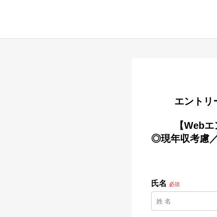
        
        【Webエンジニアリーダー】フルスタックを目指す／上流工程に参画可能
◎現年収考慮／
氏名
必須