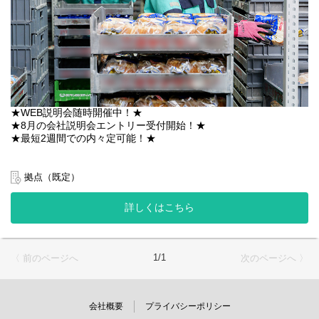
★WEB説明会随時開催中！★
★8月の会社説明会エントリー受付開始！★
★最短2週間での内々定可能！★
─────────────
総合職としての募集です
拠点（既定）
─────────────
詳しくはこちら
様々なメーカーから届く
パン・菓子・米などの食品を
当社の倉庫でお預かりし、
スーパーなどの量販店へお届けするのが
1/1
〈 前のページへ
次のページへ 〉
業務の流れとなります。
適正により以下いずれかの業務へ配属。
将来的にはマネジメント業務も任される
会社概要
プライバシーポリシー
リーダー候補としてご活躍いただきます。