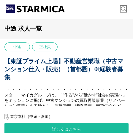
中途 求人一覧
中途
正社員
【東証プライム上場】不動産営業職（中古マ
ンション仕入・販売）（首都圏）※経験者募
集
-・-・-・-・-・-・-・-・-・-・-・-・-・-・-・-・-・-・-・-・-・-・-
スター・マイカグループは、「"作る"から"活かす"社会の実現へ」
をミッションに掲げ、中古マンションの買取再販事業（リノベー
ション事業）を主軸とし、賃貸管理、建物管理、売買仲介など、
周辺事業にも多角的に取り組んでいます。
私たちの最大の強みは、堅実かつ効率的に収益を生み出す独自の
東京本社（中途・派遣）
ビジネスモデルです。
賃貸中のマンションを一室単位で仕入れ、入居者様が退去後にリ
詳しくはこちら
ノベーションして再販する、「家賃収入×売却益」の二軸による収