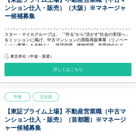
※総合職での採用となるため、将来的には全国転勤の可能性もご
スター・マイカグループのリノベーションマンションの販売（仲
日頃から社員同士のコミュニケーションを大切にしており、月に
ざいます。
ンション仕入・販売）（大阪）※マネージャ
介）をお任せ致します。
一度のシャッフルランチという企画では、部署や年次を超えたメ
※入社後は、グループ会社である「スター・マイカ・レジデンス
ンバー同士の交流を深めています。
ー候補募集
【社風／環境】
株式会社」に出向いただきます。
『不動産会社“らしくない”社風』
『ワークライフバランス』
個人戦のイメージが強い不動産業界において、私たちはチームと
-・-・-・-・-・-・-・-・-・-・-・-・-・-・-・-・-・-・-・-・-・-・-
【具体的には】
ITを活用して作業効率を上げる取り組みを行っており、全社の平
して、組織として成長していくことを大切にしています。新卒で
スター・マイカグループは、「"作る"から"活かす"社会の実現へ」
スター・マイカグループが販売するリノベーションマンションを
均月残業時間は約15時間程度となっております。また、フレック
も中途でも、「チームワークで働くこと」に共感をして集まった
をミッションに掲げ、中古マンションの買取再販事業（リノベー
ホームページ・ポータルサイト等に掲載、お問い合わせ頂いたお
スタイム制度を導入しており、繁忙期や閑散期に合わせて働く時
メンバーが多いため、社内で自然と助け合いが生まれます。
ション事業）を主軸とし、賃貸管理、建物管理、売買仲介など、
客様に対して、物件現地のご案内、資金計画の提案、不動産売買
間を効率的に配分することができ、メリハリのある働き方をして
日頃から社員同士のコミュニケーションを大切にしており、月に
周辺事業にも多角的に取り組んでいます。
契約、物件のお引き渡しまでを行っていただきます。
います。
一度のシャッフルランチという企画では、部署や年次を超えたメ
私たちの最大の強みは、堅実かつ効率的に収益を生み出す独自の
東京本社（中途・派遣）
将来的には、マネジメントに携わっていただくことを期待してい
不動産会社では珍しく女性社員が多いこと（男女比5：5）も当社
ンバー同士の交流を深めています。
ビジネスモデルです。
ます。
の特徴で、子育てと仕事を両立しながら活躍している社員が多く
賃貸中のマンションを一室単位で仕入れ、入居者様が退去後にリ
在籍しております。
詳しくはこちら
『ワークライフバランス』
ノベーションして再販する、「家賃収入×売却益」の二軸による収
■変更の範囲
ITを活用して作業効率を上げる取り組みを行っており、全社の平
益モデルを確立しています。
当社の定める業務全般
均月残業時間は約15時間程度となっております。また、フレック
中古マンション保有戸数は国内1位を誇り、創業以来一度も赤字な
スタイム制度を導入しており、繁忙期や閑散期に合わせて働く時
しという抜群の安定性を実現し、業界のリーディングカンパニー
【社風／環境】
間を効率的に配分することができ、メリハリのある働き方をして
として確固たる地位を築いています。
『不動産会社“らしくない”社風』
中途
正社員
います。
-・-・-・-・-・-・-・-・-・-・-・-・-・-・-・-・-・-・-・-・-・-・-
個人戦のイメージが強い不動産業界において、私たちはチームと
不動産会社では珍しく女性社員が多いこと（男女比5：5）も当社
して、組織として成長していくことを大切にしています。新卒で
の特徴で、子育てと仕事を両立しながら活躍している社員が多く
【主な業務内容】
【東証プライム上場】不動産営業職（中古マ
も中途でも、「チームワークで働くこと」に共感をして集まった
在籍しております。
ご入社後は、マンションの仕入れ（投資事業部）もしくはリノベ
メンバーが多いため、社内で自然と助け合いが生まれます。
ンション仕入・販売）（首都圏）※マネージ
ーション企画・販売（販売事業部）を行っていただきます。
日頃から社員同士のコミュニケーションを大切にしており、月に
※個人のお客様への営業はありません。
ャー候補募集
一度のシャッフルランチという企画では、部署や年次を超えたメ
ンバー同士の交流を深めています。