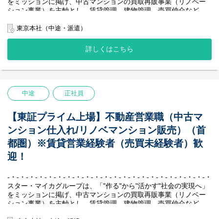
周辺事業にも多角的に取り組んでいます。
をミッションに掲げ、中古マンションの買取再販事業（リノベー
日頃から社員同士のコミュニケーションを大切にしており、月に
私たちの最大の強みは、堅実かつ効率的に収益を生み出す独自の
ション事業）を主軸とし、賃貸管理、建物管理、売買仲介など、
一度のシャッフルランチという企画では、部署や年次を超えたメ
ビジネスモデルです。
周辺事業にも多角的に取り組んでいます。
ンバー同士の交流を深めています。
賃貸中のマンションを一室単位で仕入れ、入居者様が退去後にリ
私たちの最大の強みは、堅実かつ効率的に収益を生み出す独自の
東京本社（中途・派遣）
ノベーションして再販する、「家賃収入×売却益」の二軸による収
ビジネスモデルです。
【ワークライフバランス】
益モデルを確立しています。
賃貸中のマンションを一室単位で仕入れ、入居者様が退去後にリ
詳しくはこちら
ITやAIを活用して作業効率を上げる取り組みを行っており、全社の
中古マンション保有戸数は国内1位を誇り、創業以来一度も赤字な
ノベーションして再販する、「家賃収入×売却益」の二軸による収
平均月残業時間は約15時間程度と業界の半分以下の数字です。
しという抜群の安定性を実現し、業界のリーディングカンパニー
益モデルを確立しています。
また、フレックスタイム制度を導入しており、繁忙期や閑散期に
として確固たる地位を築いています。
中古マンション保有戸数は国内1位を誇り、創業以来一度も赤字な
合わせて働く時間を効率的に配分することができ、メリハリのあ
しという抜群の安定性を実現し、業界のリーディングカンパニー
る働き方をしています。
【社風／環境】
として確固たる地位を築いています。
中途
正社員
『不動産会社“らしくない”社風』
-・-・-・-・-・-・-・-・-・-・-・-・-・-・-・-・-・-・-・-・-・-・-
個人戦のイメージが強い不動産業界において、私たちはチームと
して、組織として成長していくことを大切にしています。
【主な業務内容】
【東証プライム上場】不動産営業職（中古マ
「チームで働くこと」に共感をして集まったメンバーが多いた
当社で仕入れたマンションのリノベーション企画、周辺環境やマ
ンション仕入れ/リノベマンション販売）（首
め、社内で自然と助け合いが生まれています。
ーケット調査、販売物件の契約決済業務などを行っていただきま
日頃から社員同士のコミュニケーションを大切にしており、月に
す。
都圏）※賃貸営業経験者（売買未経験者）歓
一度のシャッフルランチという企画では、部署や年次を超えたメ
・周辺環境やマーケット調査、リノベーションの企画立案、販売
迎！
ンバー同士の交流を深めています。
価格の設定
・施工協力会社との現場調査、見積書精査、工程管理
【ワークライフバランス】
・物件販売資料の作成、不動産仲介会社への販促活動
-・-・-・-・-・-・-・-・-・-・-・-・-・-・-・-・-・-・-・-・-・-・-
ITやAIを活用して作業効率を上げる取り組みを行っており、全社の
・販売物件の契約、引渡し業務 など
スター・マイカグループは、「"作る"から"活かす"社会の実現へ」
平均月残業時間は約15時間程度と業界の半分以下の数字です。
をミッションに掲げ、中古マンションの買取再販事業（リノベー
また、フレックスタイム制度を導入しており、繁忙期や閑散期に
＜POINT＞
ション事業）を主軸とし、賃貸管理、建物管理、売買仲介など、
合わせて働く時間を効率的に配分することができ、メリハリのあ
◆顧客への営業活動は、販売依頼先の不動産仲介会社が行いま
周辺事業にも多角的に取り組んでいます。
る働き方をしています。