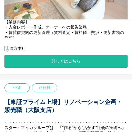
【スター・マイカグループについて】
スター・マイカグループは、「"作る"から"活かす"社会の実現へ」
をミッションに掲げ、中古マンションの買取再販事業（リノベー
ション事業）を主軸とし、賃貸管理、建物管理、売買仲介など、
【業務内容】
周辺事業にも多角的に取り組んでいます。
・入金レポート作成、オーナーへの報告業務
私たちの最大の強みは、堅実かつ効率的に収益を生み出す独自の
・賃貸借契約の更新管理（賃料査定・賃料値上交渉・更新書類の
ビジネスモデルです。
作成）
賃貸中のマンションを一室単位で仕入れ、入居者様が退去後にリ
・修繕対応及び修繕業者への発注管理（新規施工業者の開拓）
ノベーションして再販する、「家賃収入×売却益」の二軸による収
・賃料入金管理（督促/折衝含む）
東京本社
益モデルを確立しています。
・賃貸借契約の承継管理
中古マンション保有戸数は国内1位を誇り、創業以来一度も赤字な
・入居者からの問合せ対応
詳しくはこちら
しという抜群の安定性を実現し、業界のリーディングカンパニー
・解約立会、原状回復工事発注管理
として確固たる地位を築いています。
・入居者対応全般
・紛争案件の管理
【研修制度】
など
・入社後1～3か月間については東京本社にて、オリエンテーショ
中途
正社員
ン研修・OJT研修を実施いたします。
※ご入社後、主にスター・マイカ株式会社（グループ会社）で保
※研修期間中は会社が手配した物件にお住まいいただけます。
有している物件の管理を担う「スター・マイカ・プロパティ株式
会社」に出向いただきます。
【東証プライム上場】リノベーション企画・
【社風／環境】
販売職（大阪支店）
『不動産会社“らしくない”社風』
【スター・マイカグループについて】
個人戦のイメージが強い不動産業界において、私たちはチームと
スター・マイカグループは、「"作る"から"活かす"社会の実現へ」
して、組織として成長していくことを大切にしています。
をミッションに掲げ、中古マンションの買取再販事業（リノベー
-・-・-・-・-・-・-・-・-・-・-・-・-・-・-・-・-・-・-・-・-・-・-
「チームで働くこと」に共感をして集まったメンバーが多いた
ション事業）を主軸とし、賃貸管理、建物管理、売買仲介など、
スター・マイカグループは、「"作る"から"活かす"社会の実現へ」
め、社内で自然と助け合いが生まれています。