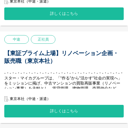
す。
私たちの最大の強みは、堅実かつ効率的に収益を生み出す独自の
東京本社（中途・派遣）
◆歩合、ノルマはありません。※部署目標及び個人目標はござい
ビジネスモデルです。
ます。
賃貸中のマンションを一室単位で仕入れ、入居者様が退去後にリ
詳しくはこちら
◆ジョブローテーション制度で幅広い業務経験が可能。
ノベーションして再販する、「家賃収入×売却益」の二軸による収
リノベーションマンションのプロフェッショナルを目指すこと
益モデルを確立しています。
ができます。
中古マンション保有戸数は国内1位を誇り、創業以来一度も赤字な
しという抜群の安定性を実現し、業界のリーディングカンパニー
【勤務地】
として確固たる地位を築いています。
中途
正社員
大阪支店：大阪府大阪市北区大深町3-1 グランフロント大阪タワー
-・-・-・-・-・-・-・-・-・-・-・-・-・-・-・-・-・-・-・-・-・-・-
C16階
※総合職での採用となるため、将来的には全国転勤の可能性もご
【主な業務内容】
【東証プライム上場】リノベーション企画・
ざいます。
ご入社後は、中古マンションの仕入れ業務もしくはリノベーショ
販売職（東京本社）
ンマンションの販売業務（仲介部門）をお任せします。配属先
【社風／環境】
は、これまでのご経験やご希望等を踏まえて決定いたします。
『不動産会社“らしくない”社風』
※仲介部門への配属の場合、入社後にグループ会社である「スタ
-・-・-・-・-・-・-・-・-・-・-・-・-・-・-・-・-・-・-・-・-・-・-
個人戦のイメージが強い不動産業界において、私たちはチームと
ー・マイカ・レジデンス株式会社」に出向いただきます。
スター・マイカグループは、「"作る"から"活かす"社会の実現へ」
して、組織として成長していくことを大切にしています。新卒で
をミッションに掲げ、中古マンションの買取再販事業（リノベー
も中途でも、「チームワークで働くこと」に共感をして集まった
【具体的には】
ション事業）を主軸とし、賃貸管理、建物管理、売買仲介など、
メンバーが多いため、社内で自然と助け合いが生まれます。
■マンションの仕入れ業務
周辺事業にも多角的に取り組んでいます。
日頃から社員同士のコミュニケーションを大切にしており、月に
主に不動産仲介会社様を訪問しての情報収集や金額交渉、契約決
私たちの最大の強みは、堅実かつ効率的に収益を生み出す独自の
東京本社（中途・派遣）
一度のシャッフルランチという企画では、部署や年次を超えたメ
済業務などを行っていただきます。
ビジネスモデルです。
ンバー同士の交流を深めています。
・不動産仲介会社様へ物件情報のヒアリング
賃貸中のマンションを一室単位で仕入れ、入居者様が退去後にリ
詳しくはこちら
・内見・現地調査
ノベーションして再販する、「家賃収入×売却益」の二軸による収
『ワークライフバランス』
・販売戦略（リノベーションのプランニング/価格設定）の検討、
益モデルを確立しています。
ITを活用して作業効率を上げる取り組みを行っており、全社の平
購入判断
中古マンション保有戸数は国内1位を誇り、創業以来一度も赤字な
均月残業時間は約15時間程度となっております。また、フレック