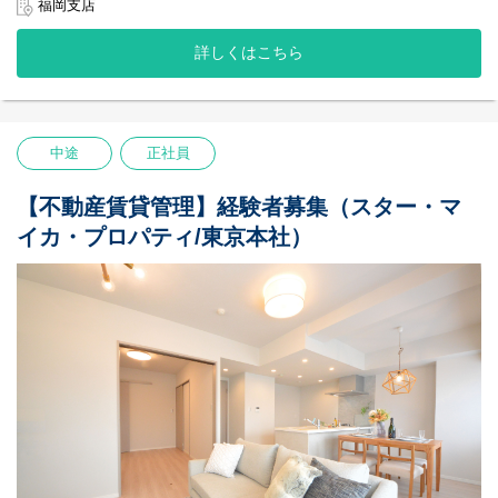
■マンションの仕入れ
◆ジョブローテーション制度で幅広い業務経験が可能。リノベー
福岡支店
して、組織として成長していくことを大切にしています。新卒で
主に不動産仲介会社様を訪問しての情報収集や金額交渉、契約決
ションマンションのプロフェッショナルを目指すことができま
も中途でも、「チームワークで働くこと」に共感をして集まった
済業務などを行っていただきます。
す。
メンバーが多いため、社内で自然と助け合いが生まれます。
詳しくはこちら
・不動産仲介会社様へ物件情報のヒアリング
日頃から社員同士のコミュニケーションを大切にしており、月に
【社風／環境】
・内見・現地調査
一度のシャッフルランチという企画では、部署や年次を超えたメ
『不動産会社“らしくない”社風』
・販売戦略（リノベーションのプランニング/価格設定）の検討、
ンバー同士の交流を深めています。
個人戦のイメージが強い不動産業界において、私たちはチームと
購入判断
して、組織として成長していくことを大切にしています。新卒で
・不動産仲介会社様への金額交渉
『ワークライフバランス』
中途
正社員
も中途でも、「チームワークで働くこと」に共感をして集まった
・購入成約物件の契約、決済業務
ITを活用して作業効率を上げる取り組みを行っており、全社の平
メンバーが多いため、社内で自然と助け合いが生まれます。
など
均月残業時間は約15時間程度となっております。また、フレック
日頃から社員同士のコミュニケーションを大切にしており、月に
【不動産賃貸管理】経験者募集（スター・マ
スタイム制度を導入しており、繁忙期や閑散期に合わせて働く時
■リノベーション企画・販売
一度のシャッフルランチという企画では、部署や年次を超えたメ
間を効率的に配分することができ、メリハリのある働き方をして
イカ・プロパティ/東京本社）
入居者様が退去した後の物件を再販売するために、リノベーショ
ンバー同士の交流を深めています。
います。
ンの企画、周辺環境やマーケット調査、販売物件の契約決済業務
不動産会社では珍しく女性社員が多いこと（男女比5：5）も当社
『ワークライフバランス』
などを行っていただきます。
の特徴で、子育てと仕事を両立しながら活躍している社員が多く
ITを活用して作業効率を上げる取り組みを行っており、全社の平
・周辺環境やマーケット調査、リノベーションの企画立案、販売
在籍しております。
均月残業時間は約15時間程度となっております。また、フレック
価格の設定
スタイム制度を導入しており、繁忙期や閑散期に合わせて働く時
・施工協力会社との現場調査、見積書精査、工程管理管理
間を効率的に配分することができ、メリハリのある働き方をして
・物件販売資料の作成、不動産仲介会社様への販促活動
います。
・販売物件の契約、引渡し業務
不動産会社では珍しく女性社員が多いこと（男女比5：5）も当社
など
の特徴で、子育てと仕事を両立しながら活躍している社員が多く
※顧客への営業活動は、仕入・販売依頼先の不動産仲介会社様が
在籍しております。
行います。
※歩合、ノルマはありません。