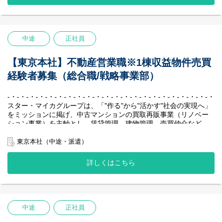
益モデルを確立しています。
中古マンション保有戸数は国内1位を誇り、創業以来一度も赤字な
しという抜群の安定性を実現し、業界のリーディングカンパニー
として確固たる地位を築いています。
中途
正社員
-・-・-・-・-・-・-・-・-・-・-・-・-・-・-・-・-・-・-・-・-・-・-
【主な業務内容】
【東京本社】不動産営業職※1棟収益物件売買
ご入社後は、マンションの仕入れ（投資事業部）もしくはリノベ
経験者募集（総合職/戦略事業部）
ーション企画・販売（販売事業部）を行っていただきます。
※個人のお客様への営業はありません。
-・-・-・-・-・-・-・-・-・-・-・-・-・-・-・-・-・-・-・-・-・-・-
■マンションの仕入れ（投資事業部）
スター・マイカグループは、「"作る"から"活かす"社会の実現へ」
主に不動産仲介会社様を訪問しての情報収集や金額交渉、契約決
をミッションに掲げ、中古マンションの買取再販事業（リノベー
済業務などを行っていただきます。
ション事業）を主軸とし、賃貸管理、建物管理、売買仲介など、
周辺事業にも多角的に取り組んでいます。
・不動産仲介会社様へ物件情報のヒアリング
私たちの最大の強みは、堅実かつ効率的に収益を生み出す独自の
東京本社（中途・派遣）
・内見・現地調査
ビジネスモデルです。
・販売戦略（リノベーションのプランニング/価格設定）の検討、
賃貸中のマンションを一室単位で仕入れ、入居者様が退去後にリ
詳しくはこちら
購入判断
ノベーションして再販する、「家賃収入×売却益」の二軸による収
・不動産仲介会社様への金額交渉
益モデルを確立しています。
・購入成約物件の契約、決済業務 など
中古マンション保有戸数は国内1位を誇り、創業以来一度も赤字な
しという抜群の安定性を実現し、業界のリーディングカンパニー
■リノベーション企画・販売（販売事業部）
として確固たる地位を築いています。
中途
正社員
入居者様が退去した後の物件を再販売するために、リノベーショ
-・-・-・-・-・-・-・-・-・-・-・-・-・-・-・-・-・-・-・-・-・-・-
ンの企画、周辺環境やマーケット調査、販売物件の契約決済業務