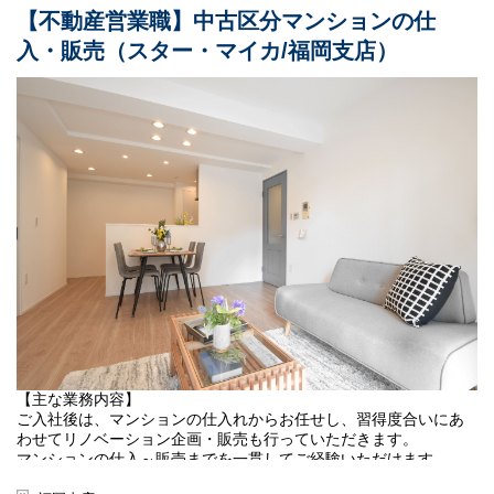
などを行っていただきます。
【不動産営業職】中古区分マンションの仕
【業務内容】
入・販売（スター・マイカ/福岡支店）
・周辺環境やマーケット調査、リノベーションの企画立案、販売
戦略事業部とは、主に1棟収益物件（マンション）／高級区分マン
価格の設定
ションの
・施工協力会社との現場調査、見積書精査、工程管理管理
投資・運用及び保有物件等のアセットマネジメントを行っている
・物件販売資料の作成、不動産仲介会社様への販促活動
部署です。
・販売物件の契約、引渡し業務 など
グループ全体の戦略的投資を実行している投資チームと
保有物件のアセットマネジメント業務を行っているAMチームの2
■変更の範囲
チームで構成されています。
当社の定める業務全般
今回は投資チームで主に不動産仲介会社様を訪問しての1棟収益物
【勤務地】
件（マンション）／高級区分マンションの情報収集や金額交渉、
首都圏での採用を予定しております。
契約決済業務などを行っていただきます。
初任地は下記本社、支店いずれかの配属となります。
・不動産仲介会社様へ物件情報のヒアリング～情報取得～物件評
・東京本社：東京都港区虎ノ門4-3-1城山トラストタワー28階
価
・横浜支店：神奈川県横浜市神奈川区金港町6-3 横浜金港町ビル
・内見・現地調査
7F
・販売戦略（リノベーション等のプランニング/価格設定）の検
※総合職での採用となるため、将来的には全国転勤の可能性もご
討、購入判断
ざいます。
・不動産仲介会社様への金額交渉
・購入成約物件の契約、決済業務 など
＜POINT＞
【主な業務内容】
◆顧客への営業活動は、仕入・販売依頼先の不動産仲介会社様が
ご入社後は、マンションの仕入れからお任せし、習得度合いにあ
行います。
わせてリノベーション企画・販売も行っていただきます。
■社風／環境：
◆歩合、ノルマはありません。※部署目標及び個人目標はござい
マンションの仕入～販売までを一貫してご経験いただけます。
『不動産会社“らしくない”社風』
ます。
個人戦のイメージが強い不動産業界において、私たちはチームと