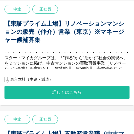
・不動産仲介会社様への金額交渉
しという抜群の安定性を実現し、業界のリーディングカンパニー
スタイム制度を導入しており、繁忙期や閑散期に合わせて働く時
・購入成約物件の契約、決済業務 など
として確固たる地位を築いています。
中途
正社員
間を効率的に配分することができ、メリハリのある働き方をして
-・-・-・-・-・-・-・-・-・-・-・-・-・-・-・-・-・-・-・-・-・-・-
います。
■リノベーションマンションの販売業務（仲介部門）
不動産会社では珍しく女性社員が多いこと（男女比5：5）も当社
スター・マイカグループが供給するリノベーションマンションを
【主な業務内容】
【東証プライム上場】リノベーションマンシ
の特徴で、子育てと仕事を両立しながら活躍している社員が多く
ホームページ・ポータルサイト等に掲載、お問い合わせ頂いたお
当社で仕入れたマンションのリノベーション企画、周辺環境やマ
ョンの販売（仲介）営業（東京）※マネージ
在籍しております。
客様に対して、物件現地のご案内、資金計画の提案、不動産売買
ーケット調査、販売物件の契約決済業務などを行っていただきま
契約、物件のお引き渡しまでを行っていただきます。
す。
ャー候補募集
一般的な不動産売買仲介会社が行う、売却物件の委任営業はあり
・周辺環境やマーケット調査、リノベーションの企画立案、販売
ません。
価格の設定
-・-・-・-・-・-・-・-・-・-・-・-・-・-・-・-・-・-・-・-・-・-・-
・施工協力会社との現場調査、見積書精査、工程管理
スター・マイカグループは、「"作る"から"活かす"社会の実現へ」
【勤務地】
・物件販売資料の作成、不動産仲介会社への販促活動
をミッションに掲げ、中古マンションの買取再販事業（リノベー
首都圏での採用を予定しております。
・販売物件の契約、引渡し業務 など
ション事業）を主軸とし、賃貸管理、建物管理、売買仲介など、
初任地は下記本社、支店いずれかの配属となります。
周辺事業にも多角的に取り組んでいます。
・東京本社：東京都港区虎ノ門4-3-1城山トラストタワー28階
＜POINT＞
私たちの最大の強みは、堅実かつ効率的に収益を生み出す独自の
東京本社（中途・派遣）
・横浜支店：神奈川県横浜市神奈川区金港町6-3 横浜金港町ビル
◆顧客への営業活動は、販売依頼先の不動産仲介会社が行いま
ビジネスモデルです。
7F
す。
賃貸中のマンションを一室単位で仕入れ、入居者様が退去後にリ
※総合職での採用となるため、将来的には全国転勤の可能性もご
◆歩合、ノルマはありません。※部署目標及び個人目標はござい
詳しくはこちら
ノベーションして再販する、「家賃収入×売却益」の二軸による収
ざいます。
ます。
益モデルを確立しています。
◆ジョブローテーション制度で幅広い業務経験が可能。リノベー
【社風／環境】
中古マンション保有戸数は国内1位を誇り、創業以来一度も赤字な
ションマンションのプロフェッショナルを目指すことができま
『不動産会社“らしくない”社風』
しという抜群の安定性を実現し、業界のリーディングカンパニー
す。
個人戦のイメージが強い不動産業界において、私たちはチームと
として確固たる地位を築いています。
中途
正社員
して、組織として成長していくことを大切にしています。新卒で
-・-・-・-・-・-・-・-・-・-・-・-・-・-・-・-・-・-・-・-・-・-・-
【勤務地】
も中途でも、「チームワークで働くこと」に共感をして集まった
東京本社：東京都港区虎ノ門4-3-1城山トラストタワー28階
【主な業務内容】
メンバーが多いため、社内で自然と助け合いが生まれます。
【東証プライム上場】不動産営業職（中古マ