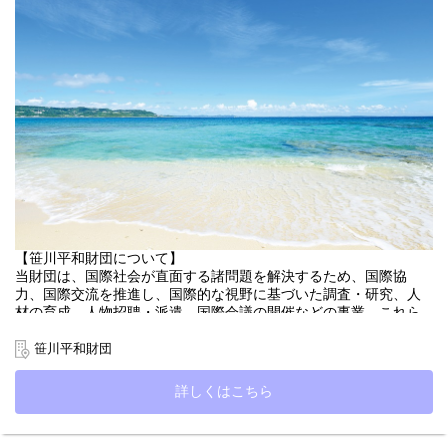
気候変動や生物多様性の喪失、環境汚染など、地球環境問題は深
刻の度を増しています。一方人間社会では、世界各地の紛争が依
然として続いており、また既存の国際秩序からは想像できない政
治現象も頻発しています。今後、自然面・社会面の不確実性は一
層高まり、人々の不安と社会不信・分断もさらに深まっていく懸
念があります。今こそ、自然と社会を統合した科学知と、それに
基づく社会全体の取り組みが重要です。
海は生命が生まれた場です。地球表面の 7 割以上を占め、国と
国、文化と文化をつなぐ場であり、多様性が価値を生む場です。
海と人類の持続可能性を目指し、国際連携を通じて海洋科学を振
興する「国連海洋科学の 10 （UNDOS）：2021－2030」も進捗し
ており、そこで日本は重要な役割を担っています。
2007 年に海洋基本法が制定されて 20 年がたちました。総合的な
海洋政策を分野横断的に支える日本で唯一の研究所として、我々
海洋政策研究所は社会の幅広い利害関係者と連携しながら、科学
【笹川平和財団について】
にもとづく海洋政策を国内外で推進しています。
当財団は、国際社会が直面する諸問題を解決するため、国際協
現在当研究所は、これまでに培ってきた島嶼国をはじめとするグ
力、国際交流を推進し、国際的な視野に基づいた調査・研究、人
ローバルな人材ネットワークを基盤とし、研究者育成・新規事業
材の育成、人物招聘・派遣、国際会議の開催などの事業、これら
開発・海洋政策策定を統合的に推進する「世界的プラットフォー
の事業に付随する情報収集・発信、普及啓発活動などに取り組ん
ム（結節点）」としての機能を大幅に拡張しようとしています。
でいます。
笹川平和財団
外部資金に依存しない独立性と、現場から国際機関までをつなぐ
今回募集しておりますのは、当財団が実施している海洋教育推進
強力なパイプを活かし、省庁や分野の壁を越えて課題解決をプロ
事業を担当するプログラム・オフィサー／研究員です。
詳しくはこちら
デュースしていく新しいフェーズを迎える中で、このダイナミッ
クな活動の一翼を担う総合推進役としての研究員（プログラムオ
【海洋教育支援事業について】
フィサー）を募集します。
地球温暖化や海洋汚染の進展により、海洋リテラシーを国レベル