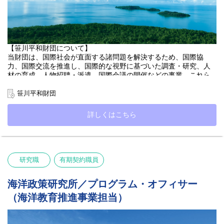
【笹川平和財団について】
当財団は、国際社会が直面する諸問題を解決するため、国際協
力、国際交流を推進し、国際的な視野に基づいた調査・研究、人
材の育成、人物招聘・派遣、国際会議の開催などの事業、これら
の事業に付随する情報収集・発信、普及啓発活動などに取り組ん
でいます。
笹川平和財団
【海洋政策研究所について】
詳しくはこちら
政策研究と実践を通じて海洋に関する複雑な課題の解決に取り組
んでいます。
単なる学術的研究にとどまらず、
・海洋問題を俯瞰的に捉える視点
・自然科学・社会科学・人文科学を統合した分析
研究職
有期契約職員
・国際社会で実行可能な政策提言
・政策実現に向けた具体的な環境整備
を一体的に行う 「Think, Do, and Innovate Tank」 として活動して
海洋政策研究所／プログラム・オフィサー
います。
（海洋教育推進事業担当）
https://www.spf.org/opri/profile/
【募集の背景】