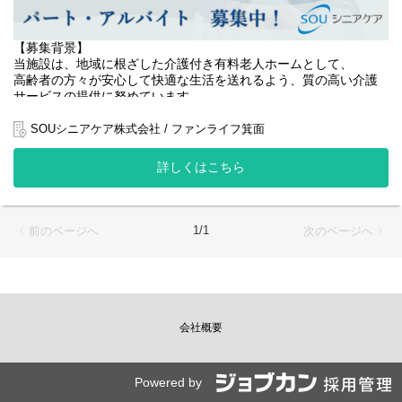
【募集背景】
当施設は、地域に根ざした介護付き有料老人ホームとして、
高齢者の方々が安心して快適な生活を送れるよう、質の高い介護
サービスの提供に努めています。
高齢化社会の進展に伴い、介護サービスへの需要が高まっている
SOUシニアケア株式会社 / ファンライフ箕面
中、
当施設でも入居者様が増加しており、よりきめ細やかなケアを提
詳しくはこちら
供するために介護職員の増員を決定しました！
私たちは、入居者様一人ひとりの個性を尊重し、その方らしい生
活を支援することを大切にしています。
1/1
〈 前のページへ
次のページへ 〉
質の高い介護サービスの提供には、介護職員の専門性と人間性を
高めることが不可欠です。
また、チームワークを重視し、スタッフ同士が協力し合いなが
ら、より良いサービスが提供できる環境づくりにも力を入れてい
ます。
会社概要
今回の募集では、入居者様の生活を支え、共に成長していける熱
意と責任感ある方を求めています。
【役割】
Powered by
入居者様の日常生活をサポートする介護業務全般をお任せしま