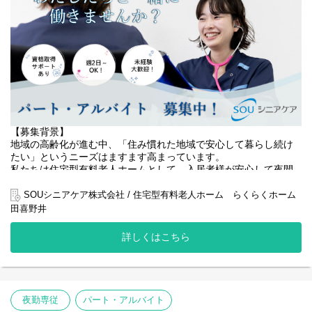
【主な業務内容】
・夜間の巡視・安否確認
・就寝前後の生活支援（排泄介助・移乗介助・服薬の声かけな
ど）
・夜間帯の排泄介助・コール対応
・必要に応じた体位変換・見守り
・夜間の状態・介助内容の記録業務
・緊急時の初期対応および管理者への報告
・朝の起床介助、整容のサポート
・朝食準備の補助（配膳・下膳など）
【募集背景】
・朝の申し送り（引き継ぎ）
地域の高齢化が進む中、「住み慣れた地域で安心して暮らし続け
・施設内の簡易清掃・整理整頓
たい」というニーズはますます高まっています。
・外部サービス（訪問介護・訪問看護など）との連携が必要な場
私たちは住宅型有料老人ホームとして、入居者様が安心して夜間
合の対応
を過ごせるよう、生活支援と見守りを中心としたサービスを提供
しています。
SOUシニアケア株式会社 / 住宅型有料老人ホーム らくらくホーム
田喜野井
近年、入居者様の増加に伴い、夜間帯の安全確保や丁寧な見守り
体制の強化が求められています。
詳しくはこちら
入居者様の尊厳を大切にし、穏やかに過ごせる夜間環境を支える
ため、夜勤専従スタッフを募集いたします。
また、スタッフが安心して働ける環境づくりにも力を入れてお
り、長く活躍できる職場を目指しています。
夜勤専従
パート・アルバイト
地域社会への貢献と、質の高いサービス提供体制の構築に向け