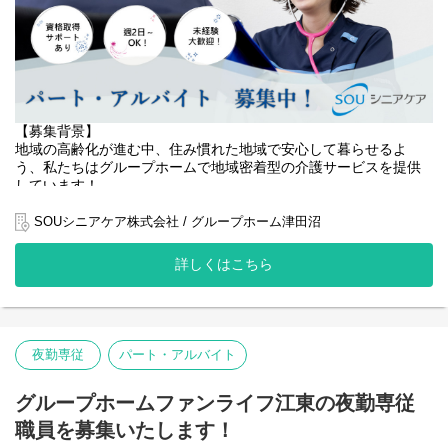
【主な業務内容】
・夜間の巡視・安否確認
・就寝前後の介助（排泄・移乗・服薬確認など）
・夜間帯の排泄介助・コール対応
・必要に応じた体位変換・見守り
・記録業務（夜間の状態・介助内容の記録）
・緊急時の初期対応および管理者への報告
【募集背景】
・朝の起床介助、整容、朝食準備の補助
地域の高齢化が進む中、住み慣れた地域で安心して暮らせるよ
・朝の申し送り（引き継ぎ）
う、私たちはグループホームで地域密着型の介護サービスを提供
・施設内の簡易清掃・整理整頓
しています！
近年、利用者様のニーズがますます高まり、お一人おひとりに寄
SOUシニアケア株式会社 / グループホーム津田沼
り添ったきめ細やかなケアが求められています。
詳しくはこちら
私たちは、利用者様の尊厳を大切にし、その方らしい生活を支え
ることに力を注いでいます。
単なる介護サービスの提供にとどまらず、利用者様との信頼関係
を築き、心豊かな毎日を過ごしていただけるよう努めています。
夜勤専従
パート・アルバイト
また、従業員が安心して長く働ける環境づくりにも力を入れてお
り、質の高いサービス提供体制の構築と地域社会への貢献を目指
グループホームファンライフ江東の夜勤専従
しています。
職員を募集いたします！
熱意あるあなたのご応募をお待ちしています。