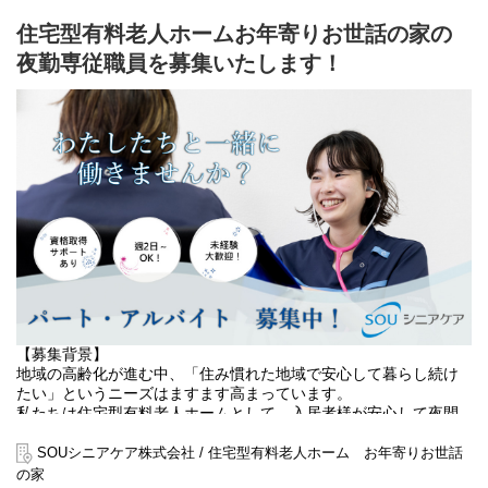
て、あなたの力をぜひお貸しください。
住宅型有料老人ホームお年寄りお世話の家の
【役割】
夜勤専従職員を募集いたします！
住宅型有料老人ホームにおける夜間帯の生活支援・見守り業務を
担当していただきます。
入居者様が安心して夜間を過ごせるよう、巡視・介助・緊急時対
応を中心にサポートする重要な役割です。
【主な業務内容】
・夜間の巡視・安否確認
・就寝前後の生活支援（排泄介助・移乗介助・服薬の声かけな
ど）
・夜間帯の排泄介助・コール対応
・必要に応じた体位変換・見守り
・夜間の状態・介助内容の記録業務
・緊急時の初期対応および管理者への報告
・朝の起床介助、整容のサポート
・朝食準備の補助（配膳・下膳など）
【募集背景】
・朝の申し送り（引き継ぎ）
地域の高齢化が進む中、「住み慣れた地域で安心して暮らし続け
・施設内の簡易清掃・整理整頓
たい」というニーズはますます高まっています。
・外部サービス（訪問介護・訪問看護など）との連携が必要な場
私たちは住宅型有料老人ホームとして、入居者様が安心して夜間
合の対応
を過ごせるよう、生活支援と見守りを中心としたサービスを提供
しています。
SOUシニアケア株式会社 / 住宅型有料老人ホーム お年寄りお世話
の家