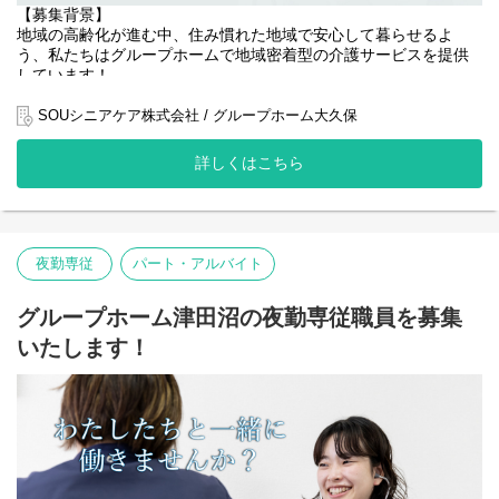
【募集背景】
・朝の申し送り（引き継ぎ）
地域の高齢化が進む中、住み慣れた地域で安心して暮らせるよ
・施設内の簡易清掃・整理整頓
う、私たちはグループホームで地域密着型の介護サービスを提供
・外部サービス（訪問介護・訪問看護など）との連携が必要な場
しています！
合の対応
近年、利用者様のニーズがますます高まり、お一人おひとりに寄
SOUシニアケア株式会社 / グループホーム大久保
り添ったきめ細やかなケアが求められています。
詳しくはこちら
私たちは、利用者様の尊厳を大切にし、その方らしい生活を支え
ることに力を注いでいます。
単なる介護サービスの提供にとどまらず、利用者様との信頼関係
を築き、心豊かな毎日を過ごしていただけるよう努めています。
夜勤専従
パート・アルバイト
また、従業員が安心して長く働ける環境づくりにも力を入れてお
り、質の高いサービス提供体制の構築と地域社会への貢献を目指
グループホーム津田沼の夜勤専従職員を募集
しています。
いたします！
熱意あるあなたのご応募をお待ちしています。
【役割（夜勤専従）】
グループホームにおける 夜間帯の介護業務全般 を担当していただ
きます。
利用者様が安心して夜間を過ごせるよう、見守り・介助・緊急時
対応を中心に支援します。