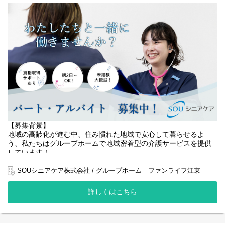
【役割（夜勤専従）】
グループホームにおける 夜間帯の介護業務全般 を担当していただ
きます。
利用者様が安心して夜間を過ごせるよう、見守り・介助・緊急時
対応を中心に支援します。
【主な業務内容】
・夜間の巡視・安否確認
・就寝前後の介助（排泄・移乗・服薬確認など）
・夜間帯の排泄介助・コール対応
・必要に応じた体位変換・見守り
・記録業務（夜間の状態・介助内容の記録）
・緊急時の初期対応および管理者への報告
【募集背景】
・朝の起床介助、整容、朝食準備の補助
地域の高齢化が進む中、住み慣れた地域で安心して暮らせるよ
・朝の申し送り（引き継ぎ）
う、私たちはグループホームで地域密着型の介護サービスを提供
・施設内の簡易清掃・整理整頓
しています！
近年、利用者様のニーズがますます高まり、お一人おひとりに寄
SOUシニアケア株式会社 / グループホーム ファンライフ江東
り添ったきめ細やかなケアが求められています。
詳しくはこちら
私たちは、利用者様の尊厳を大切にし、その方らしい生活を支え
ることに力を注いでいます。
単なる介護サービスの提供にとどまらず、利用者様との信頼関係