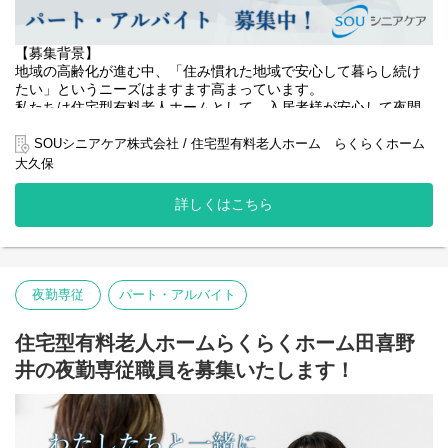
【募集背景】
地域の高齢化が進む中、「住み慣れた地域で安心して暮らし続け
たい」というニーズはますます高まっています。
私たちは住宅型有料老人ホームとして、入居者様が安心して夜間
を過ごせるよう、生活支援と見守りを中心としたサービスを提供
しています。
SOUシニアケア株式会社 / 住宅型有料老人ホーム らくらくホーム
大久保
近年、入居者様の増加に伴い、夜間帯の安全確保や丁寧な見守り
体制の強化が求められています。
詳しくはこちら
入居者様の尊厳を大切にし、穏やかに過ごせる夜間環境を支える
ため、夜勤専従スタッフを募集いたします。
また、スタッフが安心して働ける環境づくりにも力を入れてお
り、長く活躍できる職場を目指しています。
夜勤専従
パート・アルバイト
地域社会への貢献と、質の高いサービス提供体制の構築に向け
て、あなたの力をぜひお貸しください。
住宅型有料老人ホームらくらくホーム田喜野
【役割】
井の夜勤専従職員を募集いたします！
住宅型有料老人ホームにおける夜間帯の生活支援・見守り業務を
担当していただきます。
入居者様が安心して夜間を過ごせるよう、巡視・介助・緊急時対
応を中心にサポートする重要な役割です。