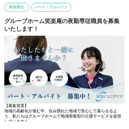
を築き、心豊かな毎日を過ごしていただけるよう努めています。
夜勤専従
パート・アルバイト
また、従業員が安心して長く働ける環境づくりにも力を入れてお
り、質の高いサービス提供体制の構築と地域社会への貢献を目指
グループホーム笑楽庵の夜勤専従職員を募集
しています。
いたします！
熱意あるあなたのご応募をお待ちしています。
【役割（夜勤専従）】
グループホームにおける 夜間帯の介護業務全般 を担当していただ
きます。
利用者様が安心して夜間を過ごせるよう、見守り・介助・緊急時
対応を中心に支援します。
【主な業務内容】
・夜間の巡視・安否確認
・就寝前後の介助（排泄・移乗・服薬確認など）
・夜間帯の排泄介助・コール対応
・必要に応じた体位変換・見守り
・記録業務（夜間の状態・介助内容の記録）
・緊急時の初期対応および管理者への報告
【募集背景】
・朝の起床介助、整容、朝食準備の補助
地域の高齢化が進む中、住み慣れた地域で安心して暮らせるよ
・朝の申し送り（引き継ぎ）
う、私たちはグループホームで地域密着型の介護サービスを提供
・施設内の簡易清掃・整理整頓
しています！