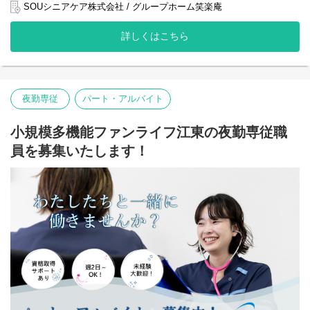
近年、利用者様のニーズがますます高まり、お一人おひとりに寄
SOUシニアケア株式会社 / グループホーム笑楽庵
り添ったきめ細やかなケアが求められています。
詳しくはこちら
私たちは、利用者様の尊厳を大切にし、その方らしい生活を支え
ることに力を注いでいます。
単なる介護サービスの提供にとどまらず、利用者様との信頼関係
を築き、心豊かな毎日を過ごしていただけるよう努めています。
夜勤専従
パート・アルバイト
また、従業員が安心して長く働ける環境づくりにも力を入れてお
り、質の高いサービス提供体制の構築と地域社会への貢献を目指
小規模多機能ファンライフ江東の夜勤専従職
しています。
員を募集いたします！
熱意あるあなたのご応募をお待ちしています。
【役割（夜勤専従）】
グループホームにおける 夜間帯の介護業務全般 を担当していただ
きます。
利用者様が安心して夜間を過ごせるよう、見守り・介助・緊急時
対応を中心に支援します。
【主な業務内容】
・夜間の巡視・安否確認
・就寝前後の介助（排泄・移乗・服薬確認など）
・夜間帯の排泄介助・コール対応
・必要に応じた体位変換・見守り