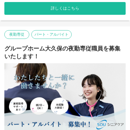
近年、入居者様の増加に伴い、夜間帯の安全確保や丁寧な見守り
体制の強化が求められています。
詳しくはこちら
入居者様の尊厳を大切にし、穏やかに過ごせる夜間環境を支える
ため、夜勤専従スタッフを募集いたします。
また、スタッフが安心して働ける環境づくりにも力を入れてお
り、長く活躍できる職場を目指しています。
夜勤専従
パート・アルバイト
地域社会への貢献と、質の高いサービス提供体制の構築に向け
て、あなたの力をぜひお貸しください。
グループホーム大久保の夜勤専従職員を募集
【役割】
いたします！
住宅型有料老人ホームにおける夜間帯の生活支援・見守り業務を
担当していただきます。
入居者様が安心して夜間を過ごせるよう、巡視・介助・緊急時対
応を中心にサポートする重要な役割です。
【主な業務内容】
・夜間の巡視・安否確認
・就寝前後の生活支援（排泄介助・移乗介助・服薬の声かけな
ど）
・夜間帯の排泄介助・コール対応
・必要に応じた体位変換・見守り
・夜間の状態・介助内容の記録業務
・緊急時の初期対応および管理者への報告
・朝の起床介助、整容のサポート
・朝食準備の補助（配膳・下膳など）