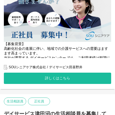
私たちは、従業員が安心して長く働ける環境づくりにも力を入れ
ており、 研修制度や資格取得支援を通じて成長を応援していま
す！
【役割】
生活相談員として、ご利用者様やご家族の相談窓口を担当してい
ただきます！
・ご利用者様の状況を把握し、ニーズに合った通所サービス計画
【募集背景】
作成
高齢化社会の進展に伴い、地域での介護サービスへの需要はます
・ご家族との面談・相談対応
ます高まっています。
・介護スタッフとの連携・情報共有
当社が運営する デイサービスセンター でも、ご利用者様は順調に
・行政機関や医療機関との連絡調整
増加しており、
・レクリエーション企画・運営
「安心して座って過ごせる居場所づくり」の強化が急務となって
SOUシニアケア株式会社 / デイサービス田喜野井
・利用開始・終了に関する手続き対応
います。
詳しくはこちら
ご利用者様が 安心して椅子に座り、快適に過ごせる居場所 を提供
私たちは、ご利用者様一人ひとりの生活を支え、ご家族にも安心
するため、
していただけるよう、
きめ細やかなサポートと信頼関係の構築が大切です。
椅子に座って過ごす時間を大切にしながら、きめ細やかなケアと
また、介護スタッフと協力し、チーム全体で質の高いデイサービ
温かいサポートを心がけています。
ス提供に貢献してください。
生活相談員
正社員
今回、ご利用者様の増加とサービス向上のため、【生活相談員】
将来的には、地域に根差した事業運営の中核メンバーとして活躍
を新たに募集いたします！
いただくことを期待しています！
生活相談員は、ご利用者様やご家族との架け橋となり、信頼関係
デイサービス津田沼の生活相談員を募集して