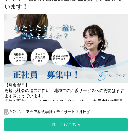
を築きながら、
います！
【具体的な仕事内容】
安心できる「居場所」と「暮らし」を支える大切な役割を担って
・ご利用者様の日常生活に関する相談援助業務
いただきます。
・通所介護計画（ケアプラン）の作成・実施・モニタリング
・ご家族との連絡調整・面談実施
・ご利用者様・ご家族との相談対応やサポート
・介護スタッフとの連携・情報共有
・スタッフとの連携によるサービス品質の向上
・利用開始・終了に関する手続き業務
・地域社会に貢献できるやりがいある仕事
・デイサービス内イベント・レクリエーションの企画・運営
・行政機関・医療機関との連絡調整
私たちは、従業員が安心して長く働ける環境づくりにも力を入れ
ており、 研修制度や資格取得支援を通じて成長を応援していま
す！
【役割】
生活相談員として、ご利用者様やご家族の相談窓口を担当してい
ただきます！
・ご利用者様の状況を把握し、ニーズに合った通所サービス計画
【募集背景】
作成
高齢化社会の進展に伴い、地域での介護サービスへの需要はます
・ご家族との面談・相談対応
ます高まっています。
・介護スタッフとの連携・情報共有
当社が運営する デイサービスセンター でも、ご利用者様は順調に
・行政機関や医療機関との連絡調整
増加しており、
・レクリエーション企画・運営
「安心して座って過ごせる居場所づくり」の強化が急務となって
SOUシニアケア株式会社 / デイサービス津田沼
・利用開始・終了に関する手続き対応
います。
詳しくはこちら
ご利用者様が 安心して椅子に座り、快適に過ごせる居場所 を提供
私たちは、ご利用者様一人ひとりの生活を支え、ご家族にも安心
するため、