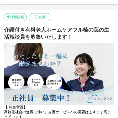
していただけるよう、
きめ細やかなサポートと信頼関係の構築が大切です。
椅子に座って過ごす時間を大切にしながら、きめ細やかなケアと
また、介護スタッフと協力し、チーム全体で質の高いデイサービ
温かいサポートを心がけています。
ス提供に貢献してください。
生活相談員
正社員
今回、ご利用者様の増加とサービス向上のため、【生活相談員】
将来的には、地域に根差した事業運営の中核メンバーとして活躍
を新たに募集いたします！
いただくことを期待しています！
生活相談員は、ご利用者様やご家族との架け橋となり、信頼関係
介護付き有料老人ホームケアフル楠の葉の生
を築きながら、
活相談員を募集いたします！
【具体的な仕事内容】
安心できる「居場所」と「暮らし」を支える大切な役割を担って
・ご利用者様の日常生活に関する相談援助業務
いただきます。
・通所介護計画（ケアプラン）の作成・実施・モニタリング
・ご家族との連絡調整・面談実施
・ご利用者様・ご家族との相談対応やサポート
・介護スタッフとの連携・情報共有
・スタッフとの連携によるサービス品質の向上
・利用開始・終了に関する手続き業務
・地域社会に貢献できるやりがいある仕事
・デイサービス内イベント・レクリエーションの企画・運営
・行政機関・医療機関との連絡調整
私たちは、従業員が安心して長く働ける環境づくりにも力を入れ
ており、 研修制度や資格取得支援を通じて成長を応援していま
す！
【役割】
生活相談員として、ご利用者様やご家族の相談窓口を担当してい
ただきます！
・ご利用者様の状況を把握し、ニーズに合った通所サービス計画
【 募集背景】
作成
高齢化社会の進展に伴い、介護サービスへの需要はますます高ま
・ご家族との面談・相談対応
っています。