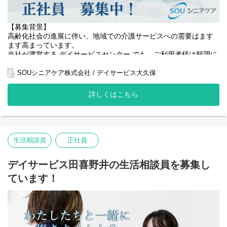
【募集背景】
高齢化社会の進展に伴い、地域での介護サービスへの需要はます
ます高まっています。
当社が運営する デイサービスセンター でも、ご利用者様は順調に
増加しており、
「安心して座って過ごせる居場所づくり」の強化が急務となって
SOUシニアケア株式会社 / デイサービス大久保
います。
詳しくはこちら
私たちは、ご利用者様一人ひとりの生活を支え、ご家族にも安心
していただけるよう、
椅子に座って過ごす時間を大切にしながら、きめ細やかなケアと
温かいサポートを心がけています。
生活相談員
正社員
今回、ご利用者様の増加とサービス向上のため、【生活相談員】
を新たに募集いたします！
生活相談員は、ご利用者様やご家族との架け橋となり、信頼関係
デイサービス田喜野井の生活相談員を募集し
を築きながら、
ています！
安心できる「居場所」と「暮らし」を支える大切な役割を担って
いただきます。
・ご利用者様・ご家族との相談対応やサポート
・スタッフとの連携によるサービス品質の向上
・地域社会に貢献できるやりがいある仕事