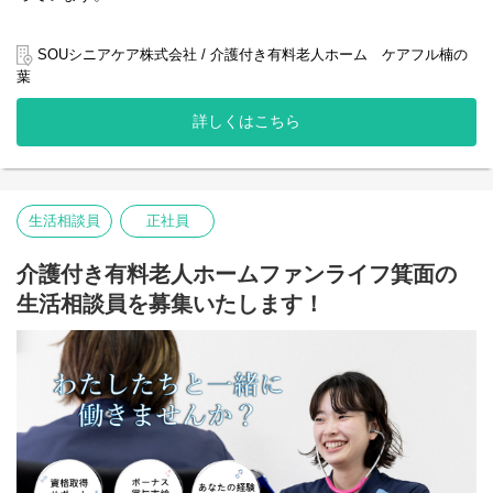
・介護スタッフとの連携・情報共有
・行政機関や医療機関との連絡調整
当社が運営する介護付き有料老人ホームでも、入居者様は順調に
・レクリエーション企画・運営
増加しており、より質の高いサービス提供体制の構築が急務とな
SOUシニアケア株式会社 / 介護付き有料老人ホーム ケアフル楠の
・利用開始・終了に関する手続き対応
っています。
葉
ご利用者様が 安心して椅子に座り、快適に過ごせる居場所 を提供
入居者様一人ひとりの生活を支え、ご家族にも安心していただけ
詳しくはこちら
するため、
るよう、きめ細やかなケアを心がけています。
きめ細やかなサポートと信頼関係の構築が大切です。
今回、入居者様の増加とサービス向上のため、生活相談員を新た
また、介護スタッフと協力し、チーム全体で質の高いデイサービ
に募集いたします。
ス提供に貢献してください。
生活相談員
正社員
より質の高い介護サービス提供を目指し、組織体制の強化と地域
将来的には、地域に根差した事業運営の中核メンバーとして活躍
社会への貢献を重視し、更なる事業拡大を推進しています。
いただくことを期待しています！
介護付き有料老人ホームファンライフ箕面の
入居者様やご家族との信頼関係を築き、心からの笑顔と安心を提
【具体的な仕事内容】
供するために、私たちと一緒に働きませんか？
生活相談員を募集いたします！
・ご利用者様の日常生活に関する相談援助業務
・通所介護計画（ケアプラン）の作成・実施・モニタリング
【役割】
・ご家族との連絡調整・面談実施
生活相談員として、入居者様やご家族の相談窓口を担当していた
・介護スタッフとの連携・情報共有
だきます。
・利用開始・終了に関する手続き業務
・デイサービス内イベント・レクリエーションの企画・運営
・入居者様の状況を把握し、ニーズに合ったケアプラン作成
・行政機関・医療機関との連絡調整
・ご家族との面談・相談対応
・介護スタッフとの連携・情報共有
・行政機関や医療機関との連絡調整