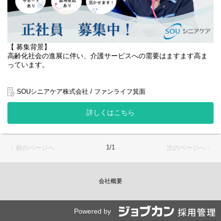
・レクリエーション企画・運営
・入退居手続き対応
入居者様が安心して快適な生活を送れるよう、きめ細やかなサポ
ートと信頼関係の構築が大切です。
また、介護スタッフと協力し、チーム全体で質の高い介護サービ
【 募集背景】
ス提供に貢献してください！
高齢化社会の進展に伴い、介護サービスへの需要はますます高ま
っています。
将来的には施設運営の中核メンバーとして活躍いただくことを期
待しています。
当社が運営する介護付き有料老人ホームでも、入居者様は順調に
増加しており、より質の高いサービス提供体制の構築が急務とな
SOUシニアケア株式会社 / ファンライフ箕面
【仕事内容】
っています。
・入居者様の日常生活に関する相談援助業務
詳しくはこちら
・ケアプランの作成・実施・モニタリング
入居者様一人ひとりの生活を支え、ご家族にも安心していただけ
・ご家族との連絡調整・面談実施
るよう、きめ細やかなケアを心がけています。
・介護スタッフとの連携・情報共有
・入退所に関する手続き業務
今回、入居者様の増加とサービス向上のため、生活相談員を新た
1/1
〈 前のページへ
次のページへ 〉
・施設内イベントの企画・運営
に募集いたします。
・関係機関との連絡調整
より質の高い介護サービス提供を目指し、組織体制の強化と地域
社会への貢献を重視し、更なる事業拡大を推進しています。
会社概要
入居者様やご家族との信頼関係を築き、心からの笑顔と安心を提
供するために、私たちと一緒に働きませんか？
Powered by
【役割】