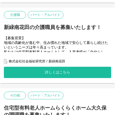
緒に支えていただける仲間を募集しています。
・生活援助
（調理・洗濯・掃除・買い物など）
また、スタッフが安心して働ける職場づくりにも力を入れてお
・利用者様の状態観察と介護記録の作成
介護職
パート・アルバイト
り、長く活躍できる環境整備を進めています。
・ケアプランに基づいたサービス提供
地域社会への貢献と、質の高いサービス提供体制の強化を目指
・サービス担当者会議への参加
し、熱意あるあなたのご応募をお待ちしています。
新緑南花田の介護職員を募集いたします！
・ケアマネジャーなど関係機関との連携
【役割】
【募集背景】
住宅型有料老人ホームにおける生活支援を中心とした介護業務全
地域の高齢化が進む中、住み慣れた地域で安心して暮らし続けた
般を担当していただきます。
いというニーズは年々高まっています。
私たちは住宅型有料老人ホームとして、入居者様が「自分らし
・食事の配膳・下膳、見守り
く、安心して過ごせる生活」を実現できるよう、生活支援を中心
・入浴や排泄などの生活介助
としたサービスを提供しています。
株式会社社会福祉研究所 / 新緑南花田
・居室や共用部の環境整備
・レクリエーションの企画・実施
近年、入居相談やお問い合わせが増加しており、より丁寧な見守
・ケア記録の作成・管理
詳しくはこちら
りと生活サポートが求められています。
・外部サービス（訪問介護・訪問看護・医療機関等）との連携
入居者様の尊厳を大切にし、心穏やかに過ごせる環境づくりを一
・入居者様・ご家族とのコミュニケーション
緒に支えていただける仲間を募集しています。
チームで協力しながら、入居者様の安心・安全な生活を支えるこ
また、スタッフが安心して働ける職場づくりにも力を入れてお
とが求められます。
その他
パート・アルバイト
り、長く活躍できる環境整備を進めています。
将来的にはリーダー業務にも挑戦できる環境です。
地域社会への貢献と、質の高いサービス提供体制の強化を目指
し、熱意あるあなたのご応募をお待ちしています。
【具体的な仕事内容】
住宅型有料老人ホームらくらくホーム大久保
・入居者様の日常生活の支援（食事、入浴、排泄などの介助）
の調理職を募集いたします！
【役割】