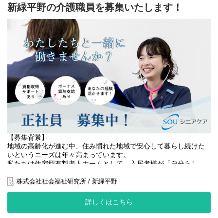
これらに対応するため、体制強化が急務となっており、
新緑平野の介護職員を募集いたします！
介助方法の説明や心理的サポート、相談対応を行います。
今回、地域福祉に貢献する熱意ある仲間を募集します！
■ 多職種との連携
真心を込めたケアを通じて、
ケアマネジャー、医師などと連携し、包括的な在宅ケアを提供し
地域社会にあたたかさを届けていきませんか？
ます。
サービス担当者会議にも参加していただきます。
【役割】
ご利用者様のご自宅を訪問し、
【求める人物像】
身体介護や生活援助などを通じて、日常生活のサポートを行って
当ステーションでは、ストレスやハラスメントのない、あたたか
いただきます！
い職場づくりを大切にしています。
そのため、明るく元気で協調性のある方を歓迎します。
目指すのは「自立支援」
ご利用者様がその人らしく、安心して暮らせるよう、きめ細やか
■ 以下のような方に向いています
な支援を行います。
・訪問看護の現場で経験を積みたい方
・自身の成長を実感したい方
！こんな方におすすめ！
・地域に貢献できる仕事がしたい方
【募集背景】
・利用者様とじっくり関わりたい
・助け合える仲間と働きたい方
地域の高齢化が進む中、住み慣れた地域で安心して暮らし続けた
・地域に根差した介護をしたい
いというニーズは年々高まっています。
・将来的にサービス提供責任者なども視野に入れて働きたい
私たちは住宅型有料老人ホームとして、入居者様が「自分らし
く、安心して過ごせる生活」を実現できるよう、生活支援を中心
経験が浅い方も歓迎！丁寧に指導いたしますので、ご安心くださ
としたサービスを提供しています。
株式会社社会福祉研究所 / 新緑平野
い。
近年、入居相談やお問い合わせが増加しており、より丁寧な見守
【具体的な仕事内容】
詳しくはこちら
りと生活サポートが求められています。
・利用者宅への訪問による身体介護
入居者様の尊厳を大切にし、心穏やかに過ごせる環境づくりを一
（食事介助・入浴介助・排泄介助など）