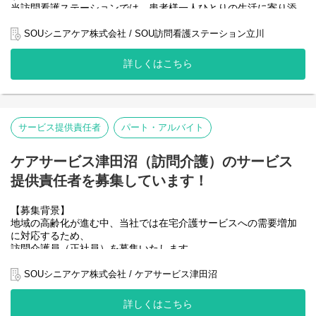
介助方法の説明や心理的サポート、相談対応を行います。
す。
当訪問看護ステーションでは、患者様一人ひとりの生活に寄り添
い、住み慣れたご自宅で安心して療養生活を続けられるよう、質
■ 多職種との連携
■ 事務所内の環境整備
の高い看護サービスの提供に努めています。
SOUシニアケア株式会社 / SOU訪問看護ステーション立川
ケアマネジャー、医師などと連携し、包括的な在宅ケアを提供し
備品管理、郵送物の整理、簡単な清掃など、働きやすい環境づく
ます。
りを行います。
おかげさまでご依頼も増加しており、事業拡大に伴い、より手厚
サービス担当者会議にも参加していただきます。
詳しくはこちら
いケアを実現するために正社員の看護師を増員することになりま
■ 多職種との連携
した。
【求める人物像】
看護師、リハビリ職、ケアマネジャー、医療機関などと連携し、
患者様の増加に対応し、一人ひとりに寄り添ったきめ細やかなケ
当ステーションでは、ストレスやハラスメントのない、あたたか
必要な情報を正確に共有します。
アを届けるため、看護師チームの強化が急務となっています。
い職場づくりを大切にしています。
そのため、明るく元気で協調性のある方を歓迎します。
サービス提供責任者
パート・アルバイト
【求める人物像】
地域医療に貢献したい方、在宅看護を通して患者様の生活を支え
当ステーションでは、ストレスやハラスメントのない、あたたか
たい方のご応募をお待ちしています。
■ 以下のような方に向いています
い職場づくりを大切にしています。
ケアサービス津田沼（訪問介護）のサービス
・訪問看護の現場で経験を積みたい方
そのため、明るく丁寧な対応ができ、協調性のある方を歓迎しま
【役割】
・自身の成長を実感したい方
提供責任者を募集しています！
す。
地域に根差した訪問看護ステーションにおいて、正看護師として
・地域に貢献できる仕事がしたい方
患者様の在宅療養を支える業務を担当していただきます。
・助け合える仲間と働きたい方
以下のような方に向いています
高齢化が進む中、在宅医療の需要は増加しており、当ステーショ
【募集背景】
・医療・介護業界で事務職として働きたい方
ンもそのニーズに応えるべく事業拡大を進めています。
地域の高齢化が進む中、当社では在宅介護サービスへの需要増加
・人と関わる仕事が好きな方
に対応するため、
・正確で丁寧な作業が得意な方
主な業務内容
訪問介護員（正社員）を募集いたします。
・チームワークを大切にできる方
・バイタルチェック
・地域に貢献できる仕事がしたい方
・点滴、注射
私たちは
SOUシニアケア株式会社 / ケアサービス津田沼
・服薬管理
「住み慣れた地域で、自分らしく安心して暮らせる社会」の実現
・症状の観察
を目指し、
詳しくはこちら
・医療機器の操作
ご利用者様一人ひとりに寄り添う質の高いサービス提供に力を注