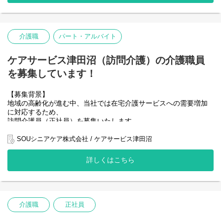
・訪問記録の作成
いでいます！
・医師、ケアマネジャーなど関係機関との連携
・サービス提供エリアの拡大
患者様一人ひとりに合わせた個別ケアを行い、安心して自宅での
・ご利用者様の増加
介護職
パート・アルバイト
療養生活を続けられるよう支援します。
・サービス品質のさらなる向上
将来的には、チームの中核として管理職や専門職へのキャリアア
ップも可能です。
これらに対応するため、体制強化が急務となっており、
ケアサービス津田沼（訪問介護）の介護職員
今回、地域福祉に貢献する熱意ある仲間を募集します！
【仕事内容（訪問看護師）】
を募集しています！
■ 健康状態の観察・アセスメント
真心を込めたケアを通じて、
バイタル測定や全身状態の確認を行い、異常の早期発見に努めま
地域社会にあたたかさを届けていきませんか？
【募集背景】
す。
地域の高齢化が進む中、当社では在宅介護サービスへの需要増加
【役割】
に対応するため、
■ 医療的ケアの提供
あなたには、訪問介護のサービス提供責任者として、
訪問介護員（正社員）を募集いたします。
点滴、注射、カテーテル管理、褥瘡ケアなど、医師の指示に基づ
在宅での生活を希望するご利用者様の「安心と安全」を支える業
く処置を実施します。
務をお任せします。
私たちは
SOUシニアケア株式会社 / ケアサービス津田沼
「住み慣れた地域で、自分らしく安心して暮らせる社会」の実現
■ 日常生活の支援・指導
【具体的な仕事内容】
を目指し、
爪切り、服薬管理、入浴・排泄介助など、自立支援につながるケ
・訪問介護計画書の作成と定期的な見直し
詳しくはこちら
ご利用者様一人ひとりに寄り添う質の高いサービス提供に力を注
アを提供します。
・ヘルパーへの指示・業務調整・育成指導
いでいます！
・ご利用者宅の訪問・サービスの実施確認
■ リハビリテーションの補助
・ケアマネージャーとの情報共有・調整
・サービス提供エリアの拡大
理学療法士・作業療法士と連携し、基本的なリハビリの補助を行
・サービス記録の作成・管理
・ご利用者様の増加
います。
・関係機関との連携や対応業務
介護職
正社員
・サービス品質のさらなる向上
・苦情対応および改善策の実施
■ ご家族への支援・相談対応