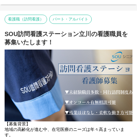
・医師、ケアマネジャーなど関係機関との連携
・請求業務（レセプト・介護保険・医療保険）
・書類作成、データ入力
患者様一人ひとりに合わせた個別ケアを行い、安心して自宅での
・ファイリング、郵送物の管理
看護職（訪問看護）
パート・アルバイト
療養生活を続けられるよう支援します。
・備品管理、環境整備
将来的には、チームの中核として管理職や専門職へのキャリアア
・看護師・リハビリスタッフとの連携
ップも可能です。
SOU訪問看護ステーション立川の看護職員を
事務職として、ステーション全体の運営を支える重要なポジショ
【仕事内容（訪問看護師）】
募集いたします！
ンです。
■ 健康状態の観察・アセスメント
バイタル測定や全身状態の確認を行い、異常の早期発見に努めま
【仕事内容（事務職員）】
す。
■ 電話・来客対応
利用者様、ご家族、医療機関、ケアマネジャーなどからの問い合
■ 医療的ケアの提供
わせに丁寧に対応します。
点滴、注射、カテーテル管理、褥瘡ケアなど、医師の指示に基づ
く処置を実施します。
■ スケジュール調整の補助
訪問予定の入力や変更対応など、看護師・リハビリスタッフの業
■ 日常生活の支援・指導
務がスムーズに進むようサポートします。
爪切り、服薬管理、入浴・排泄介助など、自立支援につながるケ
アを提供します。
■ 請求業務（レセプト）
介護保険・医療保険の請求データ作成、チェック、提出などを行
■ リハビリテーションの補助
います。
理学療法士・作業療法士と連携し、基本的なリハビリの補助を行
未経験の方でも丁寧に指導します。
います。
【募集背景】
■ 書類作成・データ入力
地域の高齢化が進む中、在宅医療のニーズは年々高まっていま
■ ご家族への支援・相談対応
契約書、計画書、報告書などの作成補助や入力業務を担当しま
す。