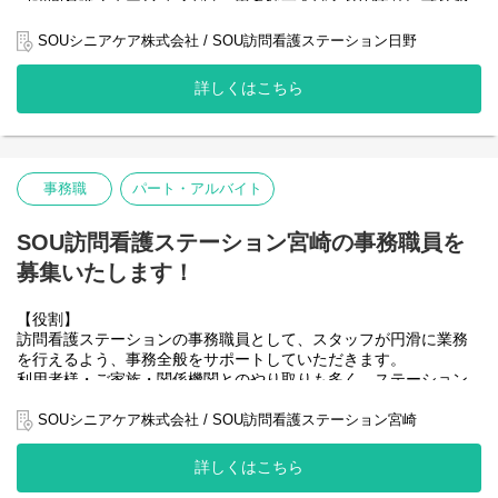
・ 利用者様の送迎業務（運転）
い、住み慣れたご自宅で安心して療養生活を続けられるよう、質
の高い看護サービスの提供に努めています。
SOUシニアケア株式会社 / SOU訪問看護ステーション日野
経験が浅い方でも大丈夫！
先輩スタッフが丁寧に指導いたしますのでご安心ください。
おかげさまでご依頼も増加しており、事業拡大に伴い、より手厚
詳しくはこちら
いケアを実現するために正社員の看護師を増員することになりま
した。
患者様の増加に対応し、一人ひとりに寄り添ったきめ細やかなケ
アを届けるため、看護師チームの強化が急務となっています。
事務職
パート・アルバイト
地域医療に貢献したい方、在宅看護を通して患者様の生活を支え
たい方のご応募をお待ちしています。
SOU訪問看護ステーション宮崎の事務職員を
【役割】
募集いたします！
地域に根差した訪問看護ステーションにおいて、正看護師として
患者様の在宅療養を支える業務を担当していただきます。
高齢化が進む中、在宅医療の需要は増加しており、当ステーショ
【役割】
ンもそのニーズに応えるべく事業拡大を進めています。
訪問看護ステーションの事務職員として、スタッフが円滑に業務
を行えるよう、事務全般をサポートしていただきます。
主な業務内容
利用者様・ご家族・関係機関とのやり取りも多く、ステーション
・バイタルチェック
の“窓口”として重要な役割を担います。
・点滴、注射
SOUシニアケア株式会社 / SOU訪問看護ステーション宮崎
・服薬管理
主な業務内容
・症状の観察
・電話対応、来客対応
詳しくはこちら
・医療機器の操作
・利用者様やご家族からの問い合わせ対応
・訪問記録の作成
・訪問スケジュールの調整補助