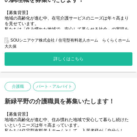
・食事の配膳・下膳、服薬の声かけ
住宅型有料老人ホームにおける生活支援を中心とした介護業務全
・レクリエーションやイベントの企画・実施
般を担当していただきます。
・入居者様とのコミュニケーション、相談対応
【募集背景】
・ケア記録の作成・管理
地域の高齢化が進む中、在宅介護サービスのニーズは年々高まり
・食事の配膳・下膳、見守り
・夜勤を含むシフト勤務
を見せています。
・入浴や排泄などの生活介助
・居室・共用部の清掃、整理整頓
私たちは「住み慣れた地域で、安心して暮らせる社会」の実現を
・居室や共用部の環境整備
・外部サービス事業者・医療機関との連携
目指しています。
・レクリエーションの企画・実施
・緊急時の初期対応・見守り業務
SOUシニアケア株式会社 / 住宅型有料老人ホーム らくらくホーム
・ケア記録の作成・管理
ご利用者様の増加に対応し、よりきめ細やかなサービス体制を整
大久保
・外部サービス（訪問介護・訪問看護・医療機関等）との連携
えるため
・入居者様・ご家族とのコミュニケーション
このたび、調理スタッフを増員募集いたします！
詳しくはこちら
チームで協力しながら、入居者様の安心・安全な生活を支えるこ
とが求められます。
将来的にはリーダー業務にも挑戦できる環境です。
【具体的な仕事内容】
介護職
パート・アルバイト
・入居者様の日常生活の支援（食事、入浴、排泄などの介助）
・食事の配膳・下膳、服薬の声かけ
新緑平野の介護職員を募集いたします！
・レクリエーションやイベントの企画・実施
・入居者様とのコミュニケーション、相談対応
・ケア記録の作成・管理
【募集背景】
・夜勤を含むシフト勤務
地域の高齢化が進む中、住み慣れた地域で安心して暮らし続けた
・居室・共用部の清掃、整理整頓
いというニーズは年々高まっています。
・外部サービス事業者・医療機関との連携
私たちは住宅型有料老人ホームとして、入居者様が「自分らし
・緊急時の初期対応・見守り業務
く、安心して過ごせる生活」を実現できるよう、生活支援を中心