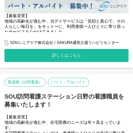
【募集背景】
地域の高齢化が進む中、当デイサービスは「笑顔と真心で、その
人らしい毎日を」をモットーに、利用者様一人ひとりに寄り添っ
たサービスを心がけてきました。
おかげさまで地域の方々からの信頼も厚く、利用者様の数も増加
SOUシニアケア株式会社 / SAKURA通所介護リハビリセンター
傾向にあります。
詳しくはこちら
このたび、より質の高いケアを提供し、一人でも多くの高齢者の
方々の生活の質の向上に貢献するため、ドライバーを募集するこ
ととなりました。
・利用者様増加に伴う負担軽減
看護職（訪問看護）
パート・アルバイト
・きめ細やかなサービス体制の強化
・地域社会へのさらなる貢献
SOU訪問看護ステーション日野の看護職員を
こうした目的から人員体制の強化を進めています。
募集いたします！
私たちと一緒に、高齢者の方々の笑顔あふれる毎日を創りません
か？?
【募集背景】
【役割】
地域の高齢化が進む中、在宅医療のニーズは年々高まっていま
あなたには、デイサービスでの送迎業務をお任せします。
す。
当訪問看護ステーションでは、患者様一人ひとりの生活に寄り添