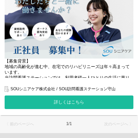
主な業務内容
・バイタルチェック
・点滴、注射
・服薬管理
・症状の観察
・医療機器の操作
・訪問記録の作成
・医師、ケアマネジャーなど関係機関との連携
患者様一人ひとりに合わせた個別ケアを行い、安心して自宅での
療養生活を続けられるよう支援します。
【募集背景】
将来的には、チームの中核として管理職や専門職へのキャリアア
地域の高齢化が進む中、在宅でのリハビリニーズは年々高まって
ップも可能です。
います。
当訪問看護ステーションでは、利用者様一人ひとりの生活に寄り
【仕事内容（訪問看護師）】
添い、住み慣れたご自宅で安心して生活を続けられるよう、質の
■ 健康状態の観察・アセスメント
高い訪問リハビリサービスの提供に努めています。
SOUシニアケア株式会社 / SOU訪問看護ステーション守山
バイタル測定や全身状態の確認を行い、異常の早期発見に努めま
す。
おかげさまでご依頼も増加しており、事業拡大に伴い、より手厚
詳しくはこちら
い支援を実現するためにリハビリ職（PT・OT・ST）を増員する
■ 医療的ケアの提供
ことになりました。
点滴、注射、カテーテル管理、褥瘡ケアなど、医師の指示に基づ
利用者様の増加に対応し、一人ひとりに合わせたリハビリを提供
く処置を実施します。
するため、リハビリチームの強化が急務となっています。
1/1
〈 前のページへ
次のページへ 〉
■ 日常生活の支援・指導
地域に貢献したい方、在宅リハビリを通して利用者様の生活を支
爪切り、服薬管理、入浴・排泄介助など、自立支援につながるケ
えたい方のご応募をお待ちしています。