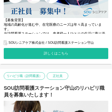
【募集背景】
地域の高齢化が進む中、在宅医療のニーズは年々高まっていま
す。
当訪問看護ステーションでは、患者様一人ひとりの生活に寄り添
い、住み慣れたご自宅で安心して療養生活を続けられるよう、質
の高い看護サービスの提供に努めています。
SOUシニアケア株式会社 / SOU訪問看護ステーション守山
おかげさまでご依頼も増加しており、事業拡大に伴い、より手厚
詳しくはこちら
いケアを実現するために正社員の看護師を増員することになりま
した。
患者様の増加に対応し、一人ひとりに寄り添ったきめ細やかなケ
アを届けるため、看護師チームの強化が急務となっています。
リハビリ職（訪問看護）
正社員
地域医療に貢献したい方、在宅看護を通して患者様の生活を支え
たい方のご応募をお待ちしています。
SOU訪問看護ステーション守山のリハビリ職
【役割】
員を募集いたします！
地域に根差した訪問看護ステーションにおいて、正看護師として
患者様の在宅療養を支える業務を担当していただきます。
高齢化が進む中、在宅医療の需要は増加しており、当ステーショ
ンもそのニーズに応えるべく事業拡大を進めています。