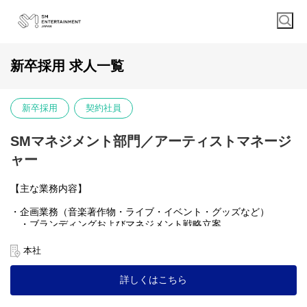
新卒採用 求人一覧
新卒採用
契約社員
SMマネジメント部門／アーティストマネージ
ャー
【主な業務内容】
・企画業務（音楽著作物・ライブ・イベント・グッズなど）
・ブランディングおよびマネジメント戦略立案
・制作業務
・音楽著作作物製作（レコーディング、MV撮影、プロモーショ
本社
ンなど）
・レーベルとの連結
詳しくはこちら
・公演、イベントなどの製作サポート
・有料FANCLUB会員対象サービスコンテンツ企画・製作