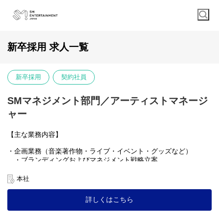
新卒採用 求人一覧
新卒採用
契約社員
SMマネジメント部門／アーティストマネージ
ャー
【主な業務内容】
・企画業務（音楽著作物・ライブ・イベント・グッズなど）
・ブランディングおよびマネジメント戦略立案
・制作業務
・音楽著作作物製作（レコーディング、MV撮影、プロモーショ
本社
ンなど）
・レーベルとの連結
詳しくはこちら
・公演、イベントなどの製作サポート
・有料FANCLUB会員対象サービスコンテンツ企画・製作