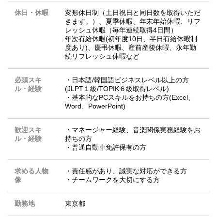
休日・休暇
変形休日制（土日祝日と同日数を取得いただ
きます。）、夏季休暇、年末年始休暇、リフ
レッシュ休暇（毎年連続取得4日間）
年次有給休暇(初年度10日、半日有給休暇制
度あり)、慶弔休暇、産前産後休暇、永年勤
続リフレッシュ休暇など
必須スキ
・日本語/韓国語ビジネスレベル以上の方
ル・経験
(JLPT１級/TOPIK６級取得レベル)
・基本的なPCスキルをお持ちの方(Excel、
Word、PowerPoint)
歓迎スキ
・マネージャー経験、音楽関係実務経験をお
ル・経験
持ちの方
・普通自動車免許保有の方
求める人物
・責任感があり、誠実な対応ができる方
像
・チームワークを大切にする方
勤務地
東京都