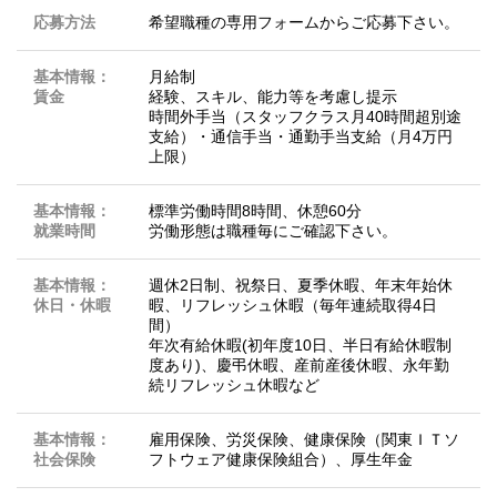
応募方法
希望職種の専用フォームからご応募下さい。
基本情報：
月給制
賃金
経験、スキル、能力等を考慮し提示
時間外手当（スタッフクラス月40時間超別途
支給）・通信手当・通勤手当支給（月4万円
上限）
基本情報：
標準労働時間8時間、休憩60分
就業時間
労働形態は職種毎にご確認下さい。
基本情報：
週休2日制、祝祭日、夏季休暇、年末年始休
休日・休暇
暇、リフレッシュ休暇（毎年連続取得4日
間）
年次有給休暇(初年度10日、半日有給休暇制
度あり)、慶弔休暇、産前産後休暇、永年勤
続リフレッシュ休暇など
基本情報：
雇用保険、労災保険、健康保険（関東ＩＴソ
社会保険
フトウェア健康保険組合）、厚生年金