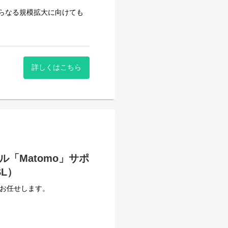
わる事業開発の経験
らなる規模拡大に向けても
スケールさせる経験
ください。
。
詳しくはこちら
レワークも自由に可能です。
体的に事業を推進する組織で
ません。
ております。
！
ていく面白さがあります。
データ活用の重要性がますま
「Matomo」サポ
補としてご活躍いただける方
SL）
きたいと考えています。
にお任せします。