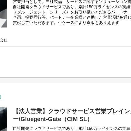
営業担当として、当社製品、サービスに関するソリューション
働き方も特に制限はありません。
自社開発クラウドサービスであり、累計150万ライセンスの実績を誇る
必要に応じて出社、客先訪問なども発生しますが、それを強制
（グルージェント シリーズ）をお取り扱いくださるパートナ
自身が最も成果を発揮できる働き方を自身で選択してください
企画、提案同行等、パートナー企業様と連携した営業活動を通
貢献していただきます。※ケースにより直販もありえます
▼Gluegentシリーズについて
https://www.gluegent.com/
Gluegent-Gateとは
▼Gluegent Flowについて
https://www.gluegent.com/service/gate/
会社
https://www.gluegent.com/service/flow/
【法人営業】クラウドサービス営業プレイン
ー/Gluegent-Gate（CIM SL）
自社開発クラウドサービスであり、累計150万ライセンスの実績を誇る