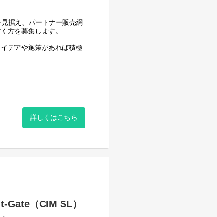
若手・未経験の方をポテンシ
成長を見据え、パートナー販売網
だく方を募集します。
トします。
アイデアや施策があれば積極
するカルチャーがありま
境です。ITの知識や営業の
さい。
施策実行
詳しくはこちら
。
ーニング、マーケティング
企業の開拓
だきますので、期日内の受検
ルの整備など、セールスイ
くなかで、今後更なるキャリ
Gate（CIM SL）
アップも可能です。