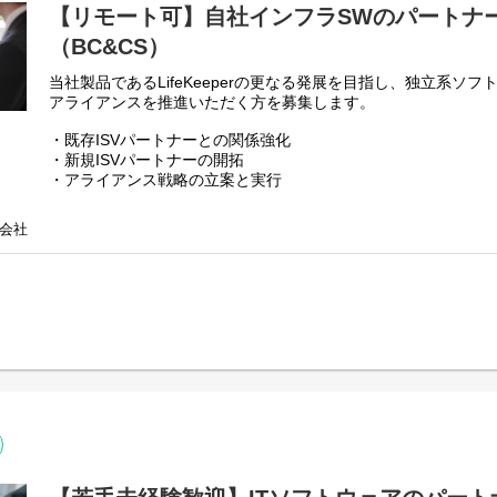
【リモート可】自社インフラSWのパートナ
（BC&CS）
当社製品であるLifeKeeperの更なる発展を目指し、独立系ソフ
アライアンスを推進いただく方を募集します。
・既存ISVパートナーとの関係強化
・新規ISVパートナーの開拓
・アライアンス戦略の立案と実行
・共同ソリューションの企画
会社
＜担当製品：LifeKeeper ＞
システムの障害を監視し、トラブル発生時には待機系システム
お客様のビジネスと事業継続を守る自社開発ソフトウェアです
国内のみならずグローバルで30年、9万ライセンス以上の販売
https://bccs.sios.jp/lifekeeper/