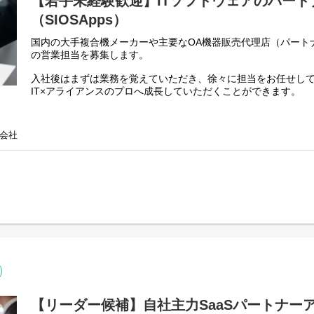
【若手未経験歓迎】ITソフトウェアのパー
（SIOSApps）
国内の大手複合機メーカーや主要なOA機器販売代理店（パート
の営業担当を募集します。
入社後はまずは業務を覚えていただき、徐々に担当をお任せし
IT×アライアンスのプロへ成長していただくことができます。
「自ら売る」だけでなく「パートナーに売ってもらう仕組みを
ンとして市場価値の高い「パートナー営業」のスキルを一緒に
会社
■ 具体的な業務内容
パートナーの深耕・営業支援：
・担当するパートナー企業（複合機メーカーや販売店）への定
・パートナーの営業担当者向け勉強会・セミナーの企画と実
共同提案の実施：
・パートナーの営業担当者と同行し、エンドユーザーへの製品
販売促進の企画：
・「どうすればパートナーがもっと売りやすくなるか」を考え
成などの販促施策を企画
■募集背景
企業のDXやセキュリティ強化の需要が高まる中、当社の複合機
急速に伸ばしています。
【リーダー候補】自社主力SaaSパートナー