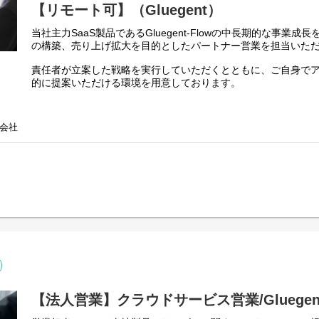
さらなる市場シェア拡大に向け、次世代のコアメンバーとなる
【リモート可】（Gluegent）
ャル重視で採用します。
当社主力SaaS製品であるGluegent-Flowの中長期的な事業
■チーム体制とフォロー環境
の構築、売り上げ拡大を目的としたパートナー営業を担当いた
現在のメンバーは7名。
ベテランから若手まで広い年齢層のメンバーがあなたをサポー
責任者が立案した戦略を実行していただくとともに、ご自身で
OJT担当の先輩だけでなく、チーム全体であなたをフォロー
的に提案いただける環境を用意しております。
す。 疑問や不安があれば、誰にでもすぐに相談・質問できる環
コツは、チームが総出でイチからレクチャーします。
具体的な仕事内容としては以下です。
・パートナー営業の実行・支援
是非お気軽にご応募ください。
会社
・パートナー案件への同行および直接的な営業支援
・販売イベントの立案、施策実行
担当製品や当社の取り組みについては、以下URLをご確認くだ
・企業の特性（インダストリー、地域、規模など）に応じた
https://siosapps.sios.jp/
・パートナー拡販戦略の企画・推進
・戦略的な関係構築と支援
本ポジションでは以下フローで選考を進めさせていただきます
・製品を「売るため」のセールスイネーブルメント戦略（トレ
１．応募書類、志望理由、SPI試験の受験
施策、営業アプローチ方法）の立案・実行支援
２．書類選考
・新規パートナー開拓
３．面接（随時）
・Gluegent Flowの販売網を拡大するための新規パートナー
４．内定
・社内関連部門との連携
エントリーいただいた方にはSPI試験のURLを送付させていた
・パートナー向けの勉強会、ウェビナー、マーケティングツー
をお願いいたします。
ネーブルメント担当と連携した支援体制の構築
受検期日は送付から1週間です。
ご自身のパートナー営業スキル・経験を活かして働いていただ
【法人営業】クラウドサービス営業/Gluegent-
ア成長を目指し企画立案などマネージャークラスへのキャリア