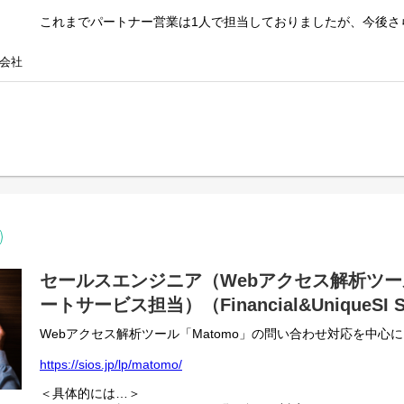
・市場や顧客ニーズを踏まえ、戦略立案〜実行まで一貫して関
これまでパートナー営業は1人で担当しておりましたが、今後さ
・大手エンタープライズ企業をクライアントとし、ビジネスを
う1名パートナー営業専任担当を募集します。
・経営視点で意思決定を行い、ビジネスを前に進める力
・将来的に事業をリードするための経営視点と意思決定力
会社
働き方や戦略を強制することは一切ありません。
・DX事業の成長を牽引する中核メンバーとしてのキャリア
自身がやりたいことやベストだと思った手法を自由に実行して
もちろん不安に思う点があれば、我々が全力でサポートします
▼配属部署
働き方や場所の制限もありません。
APIソリューション Service Lineへの配属となります。
東京に自社ビル、大阪ではWeWorkを契約しておりますし、テ
各メンバーがプロフェッショナルとしてスピード感を持って主
必要があれば全国への出張も発生しますが、もちろん強制もし
す。
成果を挙げるために全力で突き進んでいただける環境を用意し
意思決定も早く、自ら考え行動できる人が活躍できる環境です
決して簡単な仕事ではありませんが、その分事業を自ら動かし
＜主な仕事内容、ミッション＞
・パートナー営業
・新規案件発掘、管理、進捗確認、クロージング
▼募集背景
・エンドユーザー、パートナー商談・同行
DX市場の拡大に伴い、当事業のAPIを活用したシステム連携や
・Gluegent-Flowの販路維持拡大
す高まっています。
セールスエンジニア（Webアクセス解析ツール
・パートナー企業とのセールス施策実行
今後の事業拡大を見据え、将来的に事業を牽引するリーダー候
ートサービス担当）（Financial&UniqueSI 
└パートナー並びにエンドユーザー向け勉強会の実施
を募集しています。
└コンテンツ提供/支援、促進会実施など
事業の中核メンバーとして組織やビジネスをリードしていただ
Webアクセス解析ツール「Matomo」の問い合わせ対応を中心
▼Gluegent Flowについて
https://sios.jp/lp/matomo/
https://www.gluegent.com/service/flow/
▼Gluegent Flowパートナー企業一覧
＜具体的には…＞
https://www.gluegent.com/partner/