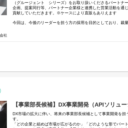
（グルージェント シリーズ）をお取り扱いくださるパートナ
企画、提案同行等、パートナー企業様と連携した営業活動を通
貢献していただきます。※ケースにより直販もありえます
今回は、今後のリーダーを担う方の採用を目的としており、裁
でいただくことができます。
IT営業の経験を豊富にお持ちの方に、営業だけではなくメンバ
会社
からプロジェクト推進まで大きな裁量を持ってご活躍いただけ
Gluegent-Gateとは
https://www.gluegent.com/service/gate/
【事業部長候補】DX事業開発（APIソリュ
DX市場の拡大に伴い、将来の事業部長候補として事業開発を担
す。
「どの企業と組めば市場が広がるのか」「どのような形でパー