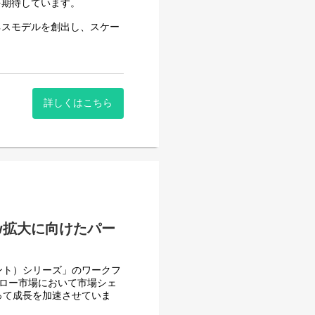
を期待しています。
ネスモデルを創出し、スケー
じた拡販施策の企画・実行
詳しくはこちら
の検討
の企画
low拡大に向けたパー
ェント）シリーズ」のワークフ
stem.sios.jp/
ワークフロー市場において市場シェ
って成長を加速させていま