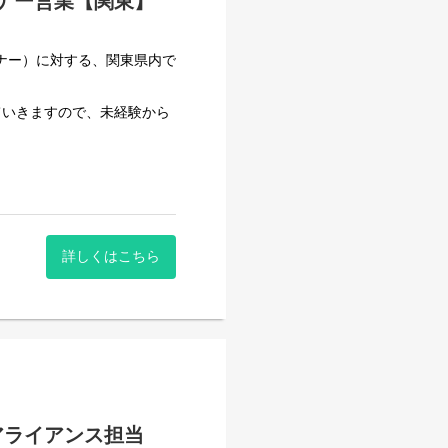
トナー営業【関東】
ナー）に対する、関東県内で
ていきますので、未経験から
作る」というビジネスパーソ
身に着けていきましょう
期的な訪問・情報提供
詳しくはこちら
施
デモや提案のサポート
、キャンペーンやチラシ作
連携ソフトウェアは導入数を
アライアンス担当