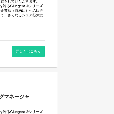
提案をしていただきます。
Gluegent ®シリーズ
することはありませんので、
ー企業様（特約店）への販売
。
じて、さらなるシェア拡大に
詳しくはこちら
グマネージャ
Gluegent ®シリーズ