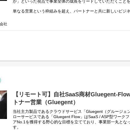
か」といった視点で事業全体の成長をリードしていただくこと
単なる営業という枠組みを超え、パートナーと共に新しいビジ
ルさせていく役割を担っていただきます。
会社
＜具体的な業務内容＞
▼パートナー拡販戦略の推進
・パートナーの特性（インダストリー、地域、規模など）に応
・パートナー企業の開拓および関係構築
・案件創出およびビジネスモデルの検討
・KPIの設計やモニタリング／数値分析および改善に向けた施策
▼事業成長に向けた社内連携
・エンジニアやマーケティング部門と連携したパートナー施策
・パートナー向け施策（勉強会、ウェビナー等）の企画・運営
・事業拡大に向けた組織体制の検討
＜担当製品＞
【リモート可】自社SaaS商材Gluegent-F
・APIエコシステムデザイン
トナー営業（Gluegent）
・サービスモダナイゼーション
・各種API製品
当社主力製品であるクラウドサービス「Gluegent（グルージ
※製品の詳細についてはHPをご確認ください：
https://api-ecosy
ローサービスである「Gluegent Flow」はSaaS / ASP型
アNo.1を獲得する野心的な目標を立てており、事業部一丸とな
す。
▼ポジションの魅力