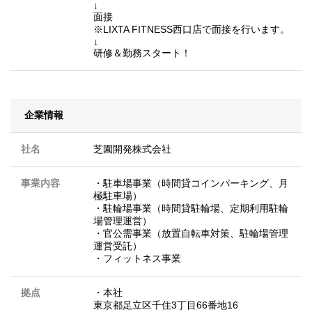
↓
面接
※LIXTA FITNESS西口店で面接を行います。
↓
研修＆勤務スタート！
企業情報
社名
芝園開発株式会社
事業内容
・駐車場事業（時間貸コインパーキング、月
極駐車場）
・駐輪場事業（時間貸駐輪場、定期利用駐輪
場管理運営）
・官公需事業（放置自転車対策、駐輪場管理
運営受託）
・フィットネス事業
拠点
・本社
東京都足立区千住3丁目66番地16