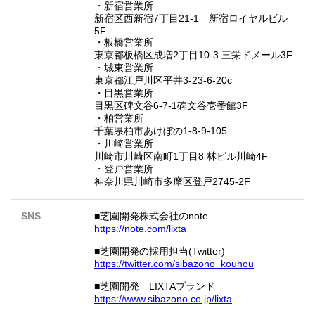
・新宿営業所
新宿区西新宿7丁目21-1 新宿ロイヤルビル
5F
・板橋営業所
東京都板橋区成増2丁目10-3 三栄ドメール3F
・城東営業所
東京都江戸川区平井3-23-6-20c
・目黒営業所
目黒区碑文谷6-7-1碑文谷壱番館3F
・柏営業所
千葉県柏市あけぼの1-8-9-105
・川崎営業所
川崎市川崎区南町1丁目8 林ビル川崎4F
・登戸営業所
神奈川県川崎市多摩区登戸2745-2F
SNS
■芝園開発株式会社のnote
https://note.com/lixta
■芝園開発の採用担当(Twitter)
https://twitter.com/sibazono_kouhou
■芝園開発 LIXTAブランド
https://www.sibazono.co.jp/lixta