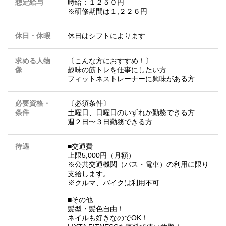
想定給与
時給：１２５０円
※研修期間は１,２２６円
休日・休暇
休日はシフトによります
求める人物
〔こんな方におすすめ！〕
像
趣味の筋トレを仕事にしたい方
フィットネストレーナーに興味がある方
必要資格・
〔必須条件〕
条件
土曜日、日曜日のいずれか勤務できる方
週２日〜３日勤務できる方
待遇
■交通費
上限5,000円（月額）
※公共交通機関（バス・電車）の利用に限り
支給します。
※クルマ、バイクは利用不可
■その他
髪型・髪色自由！
ネイルも好きなのでOK！