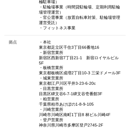
極駐車場）
・駐輪場事業（時間貸駐輪場、定期利用駐輪
場管理運営）
・官公需事業（放置自転車対策、駐輪場管理
運営受託）
・フィットネス事業
拠点
・本社
東京都足立区千住3丁目66番地16
・新宿営業所
新宿区西新宿7丁目21-1 新宿ロイヤルビル
5F
・板橋営業所
東京都板橋区成増2丁目10-3 三栄ドメール3F
・城東営業所
東京都江戸川区平井3-23-6-20c
・目黒営業所
目黒区碑文谷6-7-1碑文谷壱番館3F
・柏営業所
千葉県柏市あけぼの1-8-9-105
・川崎営業所
川崎市川崎区南町1丁目8 林ビル川崎4F
・登戸営業所
神奈川県川崎市多摩区登戸2745-2F