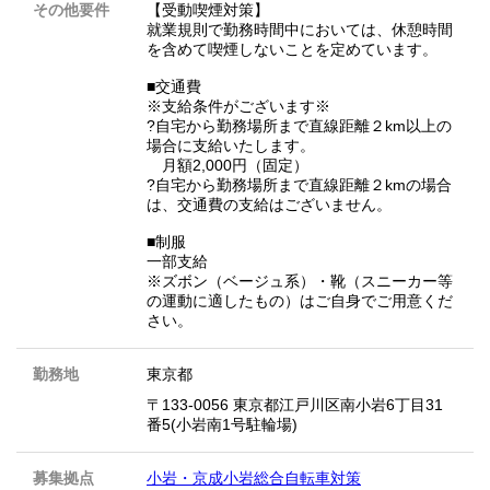
その他要件
【受動喫煙対策】
就業規則で勤務時間中においては、休憩時間
を含めて喫煙しないことを定めています。
■交通費
※支給条件がございます※
?自宅から勤務場所まで直線距離２km以上の
場合に支給いたします。
月額2,000円（固定）
?自宅から勤務場所まで直線距離２kmの場合
は、交通費の支給はございません。
■制服
一部支給
※ズボン（ベージュ系）・靴（スニーカー等
の運動に適したもの）はご自身でご用意くだ
さい。
勤務地
東京都
〒133-0056 東京都江戸川区南小岩6丁目31
番5(小岩南1号駐輪場)
募集拠点
小岩・京成小岩総合自転車対策