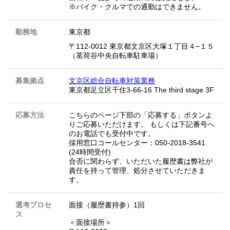
※バイク・クルマでの通勤はできません。
勤務地
東京都
〒112-0012 東京都文京区大塚１丁目４−１５
（茗荷谷中央自転車駐車場）
募集拠点
文京区総合自転車対策業務
東京都足立区千住3-66-16 The third stage 3F
応募方法
こちらのページ下部の「応募する」ボタンよ
りご応募いただけます。 もしくは下記番号へ
のお電話でも受付中です。
採用窓口コールセンター：050-2018-3541
(24時間受付)
合否に関わらず、いただいた履歴書は弊社が
責任を持って管理、処分させていただきま
す。
選考プロセ
面接（履歴書持参）1回
ス
＜面接場所＞