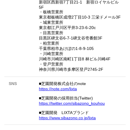
新宿区西新宿7丁目21-1 新宿ロイヤルビル
5F
・板橋営業所
東京都板橋区成増2丁目10-3 三栄ドメール3F
・城東営業所
東京都江戸川区平井3-23-6-20c
・目黒営業所
目黒区碑文谷6-7-1碑文谷壱番館3F
・柏営業所
千葉県柏市あけぼの1-8-9-105
・川崎営業所
川崎市川崎区南町1丁目8 林ビル川崎4F
・登戸営業所
神奈川県川崎市多摩区登戸2745-2F
SNS
■芝園開発株式会社のnote
https://note.com/lixta
■芝園開発の採用担当(Twitter)
https://twitter.com/sibazono_kouhou
■芝園開発 LIXTAブランド
https://www.sibazono.co.jp/lixta