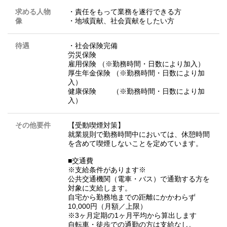
求める人物
・責任をもって業務を遂行できる方
像
・地域貢献、社会貢献をしたい方
待遇
・社会保険完備
労災保険
雇用保険 （※勤務時間・日数により加入）
厚生年金保険 （※勤務時間・日数により加
入）
健康保険 （※勤務時間・日数により加
入）
その他要件
【受動喫煙対策】
就業規則で勤務時間中においては、休憩時間
を含めて喫煙しないことを定めています。
■交通費
※支給条件があります※
公共交通機関（電車・バス）で通勤する方を
対象に支給します。
自宅から勤務地までの距離にかかわらず
10,000円（月額／上限）
※3ヶ月定期の1ヶ月平均から算出します
自転車・徒歩での通勤の方は支給なし。