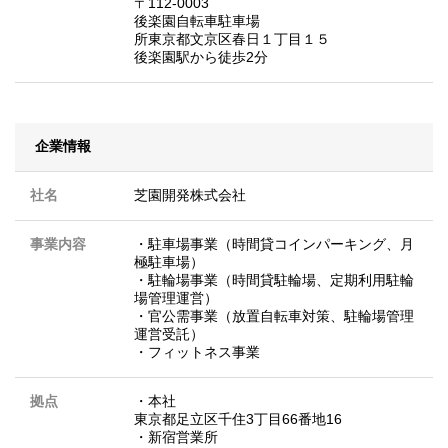
〒112-0003
後楽園自転車駐車場
所東京都文京区春日１丁目１５
後楽園駅から徒歩2分
企業情報
社名
芝園開発株式会社
事業内容
・駐車場事業（時間貸コインパーキング、月
極駐車場）
・駐輪場事業（時間貸駐輪場、定期利用駐輪
場管理運営）
・官公需事業（放置自転車対策、駐輪場管理
運営受託）
・フィットネス事業
拠点
・本社
東京都足立区千住3丁目66番地16
・新宿営業所