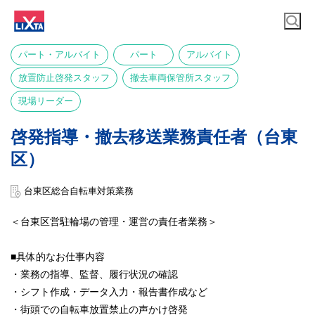
パート・アルバイト
パート
アルバイト
放置防止啓発スタッフ
撤去車両保管所スタッフ
現場リーダー
啓発指導・撤去移送業務責任者（台東
区）
台東区総合自転車対策業務
＜台東区営駐輪場の管理・運営の責任者業務＞
■具体的なお仕事内容
・業務の指導、監督、履行状況の確認
・シフト作成・データ入力・報告書作成など
・街頭での自転車放置禁止の声かけ啓発