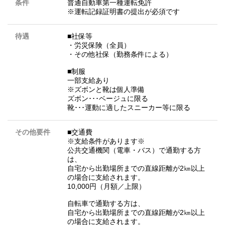
条件
普通自動車第一種運転免許
※運転記録証明書の提出が必須です
待遇
■社保等
・労災保険（全員）
・その他社保（勤務条件による）
■制服
一部支給あり
※ズボンと靴は個人準備
ズボン･･･ベージュに限る
靴･･･運動に適したスニーカー等に限る
その他要件
■交通費
※支給条件があります※
公共交通機関（電車・バス）で通勤する方
は、
自宅から出勤場所までの直線距離が2㎞以上
の場合に支給されます。
10,000円（月額／上限）
自転車で通勤する方は、
自宅から出勤場所までの直線距離が2㎞以上
の場合に支給されます。