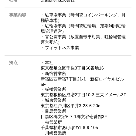
社名
芝園開発株式会社
事業内容
・駐車場事業（時間貸コインパーキング、月
極駐車場）
・駐輪場事業（時間貸駐輪場、定期利用駐輪
場管理運営）
・官公需事業（放置自転車対策、駐輪場管理
運営受託）
・フィットネス事業
拠点
・本社
東京都足立区千住3丁目66番地16
・新宿営業所
新宿区西新宿7丁目21-1 新宿ロイヤルビル
5F
・板橋営業所
東京都板橋区成増2丁目10-3 三栄ドメール3F
・城東営業所
東京都江戸川区平井3-23-6-20c
・目黒営業所
目黒区碑文谷6-7-1碑文谷壱番館3F
・柏営業所
千葉県柏市あけぼの1-8-9-105
・川崎営業所