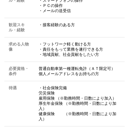
ル・経験
・スマートフォンの操作
・ＰＣの操作
・メールの送受信
歓迎スキ
・接客経験のある方
ル・経験
求める人物
・フットワーク軽く動ける方
像
・責任をもって業務を遂行できる方
・地域貢献、社会貢献をしたい方
必要資格・
普通自動車第一種運転免許（ＡＴ限定可）
条件
個人メールアドレスをお持ちの方
待遇
・社会保険完備
労災保険
雇用保険 （※勤務時間・日数により加入）
厚生年金保険 （※勤務時間・日数により加
入）
健康保険 （※勤務時間・日数により加
入）