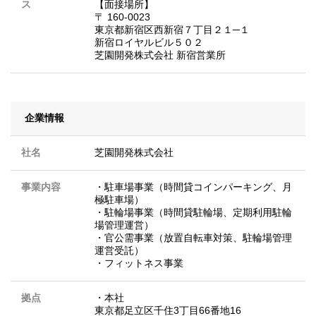
ス
【面接場所】
〒 160-0023
東京都新宿区西新宿７丁目２１─１
新宿ロイヤルビル５０２
芝園開発株式会社 新宿営業所
企業情報
社名
芝園開発株式会社
事業内容
・駐車場事業（時間貸コインパーキング、月
極駐車場）
・駐輪場事業（時間貸駐輪場、定期利用駐輪
場管理運営）
・官公需事業（放置自転車対策、駐輪場管理
運営受託）
・フィットネス事業
拠点
・本社
東京都足立区千住3丁目66番地16