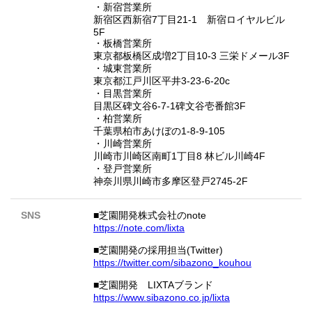
・新宿営業所
新宿区西新宿7丁目21-1 新宿ロイヤルビル
5F
・板橋営業所
東京都板橋区成増2丁目10-3 三栄ドメール3F
・城東営業所
東京都江戸川区平井3-23-6-20c
・目黒営業所
目黒区碑文谷6-7-1碑文谷壱番館3F
・柏営業所
千葉県柏市あけぼの1-8-9-105
・川崎営業所
川崎市川崎区南町1丁目8 林ビル川崎4F
・登戸営業所
神奈川県川崎市多摩区登戸2745-2F
SNS
■芝園開発株式会社のnote
https://note.com/lixta
■芝園開発の採用担当(Twitter)
https://twitter.com/sibazono_kouhou
■芝園開発 LIXTAブランド
https://www.sibazono.co.jp/lixta