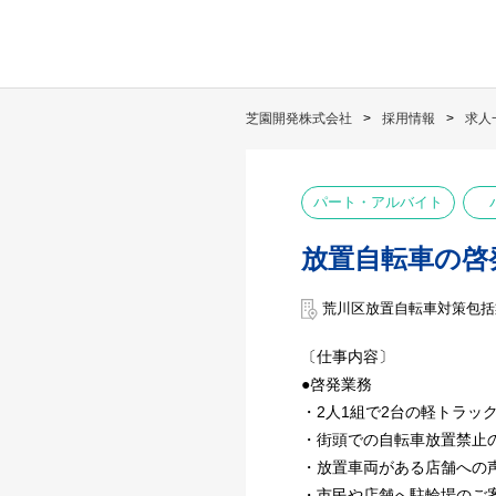
芝園開発株式会社
採用情報
求人
パート・アルバイト
放置自転車の啓
荒川区放置自転車対策包括
〔仕事内容〕
●啓発業務
・2人1組で2台の軽トラッ
・街頭での自転車放置禁止
・放置車両がある店舗への
・市民や店舗へ駐輪場のご