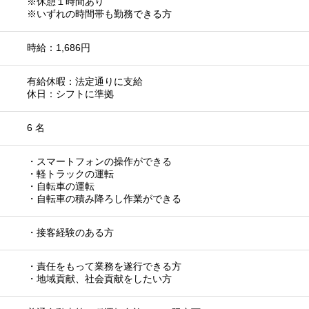
※休憩１時間あり
※いずれの時間帯も勤務できる方
時給：1,686円
有給休暇：法定通りに支給
休日：シフトに準拠
6 名
・スマートフォンの操作ができる
・軽トラックの運転
・自転車の運転
・自転車の積み降ろし作業ができる
・接客経験のある方
・責任をもって業務を遂行できる方
・地域貢献、社会貢献をしたい方