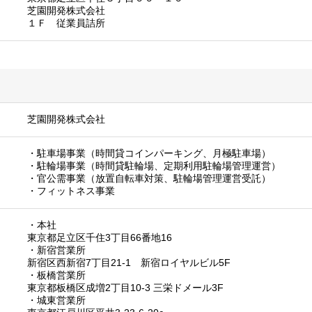
芝園開発株式会社
１Ｆ 従業員詰所
芝園開発株式会社
・駐車場事業（時間貸コインパーキング、月極駐車場）
・駐輪場事業（時間貸駐輪場、定期利用駐輪場管理運営）
・官公需事業（放置自転車対策、駐輪場管理運営受託）
・フィットネス事業
・本社
東京都足立区千住3丁目66番地16
・新宿営業所
新宿区西新宿7丁目21-1 新宿ロイヤルビル5F
・板橋営業所
東京都板橋区成増2丁目10-3 三栄ドメール3F
・城東営業所