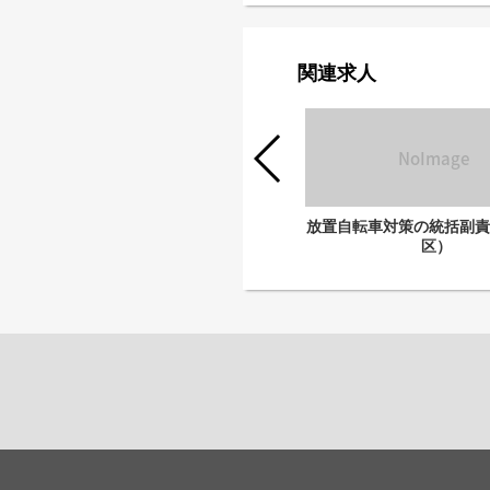
関連求人
放置自転車の啓発指導員（荒川区）／
放置自転車対策の統括副責
週４～５日勤務
区）