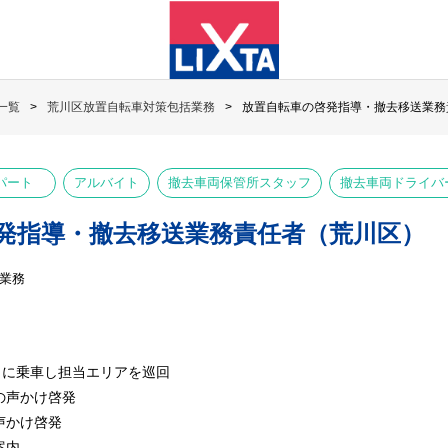
一覧
荒川区放置自転車対策包括業務
放置自転車の啓発指導・撤去移送業務
パート
アルバイト
撤去車両保管所スタッフ
撤去車両ドライバ
発指導・撤去移送業務責任者（荒川区）
業務
クに乗車し担当エリアを巡回
の声かけ啓発
声かけ啓発
案内