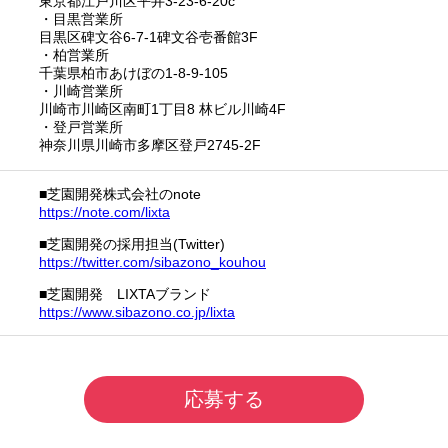
東京都江戸川区平井3-23-6-20c
・目黒営業所
目黒区碑文谷6-7-1碑文谷壱番館3F
・柏営業所
千葉県柏市あけぼの1-8-9-105
・川崎営業所
川崎市川崎区南町1丁目8 林ビル川崎4F
・登戸営業所
神奈川県川崎市多摩区登戸2745-2F
■芝園開発株式会社のnote
https://note.com/lixta
■芝園開発の採用担当(Twitter)
https://twitter.com/sibazono_kouhou
■芝園開発 LIXTAブランド
https://www.sibazono.co.jp/lixta
応募する