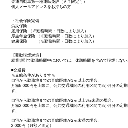
普通自動車第一種運転免許（ＡＴ限定可）
個人メールアドレスをお持ちの方
・社会保険完備
労災保険
雇用保険 （※勤務時間・日数により加入）
厚生年金保険 （※勤務時間・日数により加入）
健康保険 （※勤務時間・日数により加入）
【受動喫煙対策】
就業規則で勤務時間中においては、休憩時間を含めて喫煙しない
■交通費
※支給条件があります※
自宅から勤務地までの直線距離が3㎞以上の場合、
月額5,000円を上限に、公共交通機関の利用区間で3か月分の定
す。
自宅から勤務地までの直線距離が2㎞以上3㎞未満の場合、
月額2,000円を上限に、公共交通機関の利用区間で3か月分の定
す。
自宅から勤務地までの直線距離が2㎞未満の場合、
2,000円（月額／固定）