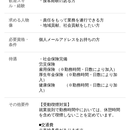
歓迎スキ
・接客経験のある方
ル・経験
求める人物
・責任をもって業務を遂行できる方
像
・地域貢献、社会貢献をしたい方
必要資格・
個人メールアドレスをお持ちの方
条件
待遇
・社会保険完備
労災保険
雇用保険 （※勤務時間・日数により加入）
厚生年金保険 （※勤務時間・日数により加
入）
健康保険 （※勤務時間・日数により加
入）
その他要件
【受動喫煙対策】
就業規則で勤務時間中においては、休憩時間
を含めて喫煙しないことを定めています。
■交通費