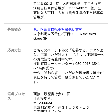
〒116-0013 荒川区西日暮里１丁目６（三
河島自転車保管場所）〒116-0012 荒川区
東尾久８丁目１３番（熊野前陸橋下自転車保
管場所）
募集拠点
荒川区放置自転車対策包括業務
東京都足立区千住3丁目66－16 the third
stage 3F
応募方法
こちらのページ下部の「応募する」ボタンよ
りご応募いただけます。 もしくは下記番号へ
のお電話でも受付中です。
採用窓口コールセンター：050-2018-3541
(24時間受付)
合否に関わらず、いただいた履歴書は弊社が
責任を持って管理、処分させていただきま
す。
選考プロセ
面接（履歴書持参）1回
ス
【面接場所】
〒120-0034
東京都足立区千住３丁目６６－１６