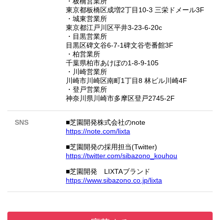
・板橋営業所
東京都板橋区成増2丁目10-3 三栄ドメール3F
・城東営業所
東京都江戸川区平井3-23-6-20c
・目黒営業所
目黒区碑文谷6-7-1碑文谷壱番館3F
・柏営業所
千葉県柏市あけぼの1-8-9-105
・川崎営業所
川崎市川崎区南町1丁目8 林ビル川崎4F
・登戸営業所
神奈川県川崎市多摩区登戸2745-2F
SNS
■芝園開発株式会社のnote
https://note.com/lixta
■芝園開発の採用担当(Twitter)
https://twitter.com/sibazono_kouhou
■芝園開発 LIXTAブランド
https://www.sibazono.co.jp/lixta