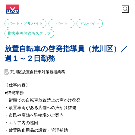
パート・アルバイト
パート
アルバイト
撤去車両保管所スタッフ
放置自転車の啓発指導員（荒川区）／
週１～２日勤務
荒川区放置自転車対策包括業務
〔仕事内容〕
●啓発業務
・街頭での自転車放置禁止の声かけ啓発
・放置車両がある店舗への声かけ啓発
・市民や店舗へ駐輪場のご案内
・エリア内の巡回
・放置防止用品の設置・管理補助