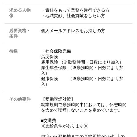
求める人物
・責任をもって業務を遂行できる方
像
・地域貢献、社会貢献をしたい方
必要資格・
個人メールアドレスをお持ちの方
条件
待遇
・社会保険完備
労災保険
雇用保険 （※勤務時間・日数により加入）
厚生年金保険 （※勤務時間・日数により加
入）
健康保険 （※勤務時間・日数により加
入）
その他要件
【受動喫煙対策】
就業規則で勤務時間中においては、休憩時間
を含めて喫煙しないことを定めています。
■交通費
※支給条件があります※
自宅から勤務地までの直線距離が3㎞以上の