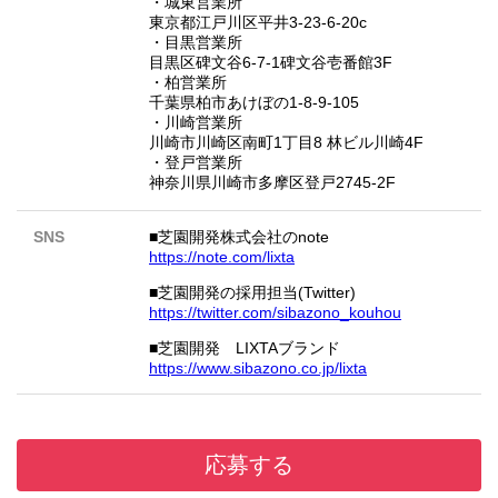
・城東営業所
東京都江戸川区平井3-23-6-20c
・目黒営業所
目黒区碑文谷6-7-1碑文谷壱番館3F
・柏営業所
千葉県柏市あけぼの1-8-9-105
・川崎営業所
川崎市川崎区南町1丁目8 林ビル川崎4F
・登戸営業所
神奈川県川崎市多摩区登戸2745-2F
SNS
■芝園開発株式会社のnote
https://note.com/lixta
■芝園開発の採用担当(Twitter)
https://twitter.com/sibazono_kouhou
■芝園開発 LIXTAブランド
https://www.sibazono.co.jp/lixta
応募する