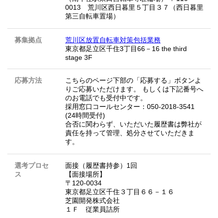
0013 荒川区西日暮里５丁目３７（西日暮里
第三自転車置場）
募集拠点
荒川区放置自転車対策包括業務
東京都足立区千住3丁目66－16 the third
stage 3F
応募方法
こちらのページ下部の「応募する」ボタンよ
りご応募いただけます。 もしくは下記番号へ
のお電話でも受付中です。
採用窓口コールセンター：050-2018-3541
(24時間受付)
合否に関わらず、いただいた履歴書は弊社が
責任を持って管理、処分させていただきま
す。
選考プロセ
面接（履歴書持参）1回
ス
【面接場所】
〒120-0034
東京都足立区千住３丁目６６－１６
芝園開発株式会社
１Ｆ 従業員詰所