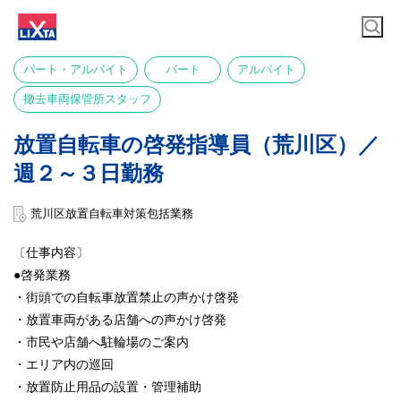
パート・アルバイト
パート
アルバイト
撤去車両保管所スタッフ
放置自転車の啓発指導員（荒川区）／
週２～３日勤務
荒川区放置自転車対策包括業務
〔仕事内容〕
●啓発業務
・街頭での自転車放置禁止の声かけ啓発
・放置車両がある店舗への声かけ啓発
・市民や店舗へ駐輪場のご案内
・エリア内の巡回
・放置防止用品の設置・管理補助