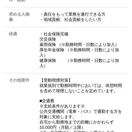
求める人物
・責任をもって業務を遂行できる方
像
・地域貢献、社会貢献をしたい方
待遇
・社会保険完備
労災保険
雇用保険 （※勤務時間・日数により加入）
厚生年金保険 （※勤務時間・日数により加
入）
健康保険 （※勤務時間・日数により加
入）
その他要件
【受動喫煙対策】
就業規則で勤務時間中においては、休憩時間
を含めて喫煙しないことを定めています。
■交通費
※支給条件があります※
公共交通機関（電車・バス）で通勤する方を
対象に支給します。
自宅から勤務地までの距離にかかわらず
10,000円（月額／上限）