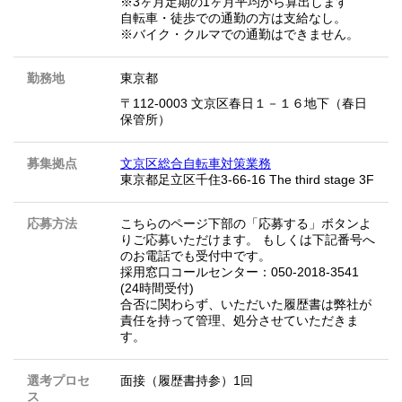
※3ヶ月定期の1ヶ月平均から算出します
自転車・徒歩での通勤の方は支給なし。
※バイク・クルマでの通勤はできません。
勤務地
東京都
〒112-0003 文京区春日１－１６地下（春日
保管所）
募集拠点
文京区総合自転車対策業務
東京都足立区千住3-66-16 The third stage 3F
応募方法
こちらのページ下部の「応募する」ボタンよ
りご応募いただけます。 もしくは下記番号へ
のお電話でも受付中です。
採用窓口コールセンター：050-2018-3541
(24時間受付)
合否に関わらず、いただいた履歴書は弊社が
責任を持って管理、処分させていただきま
す。
選考プロセ
面接（履歴書持参）1回
ス