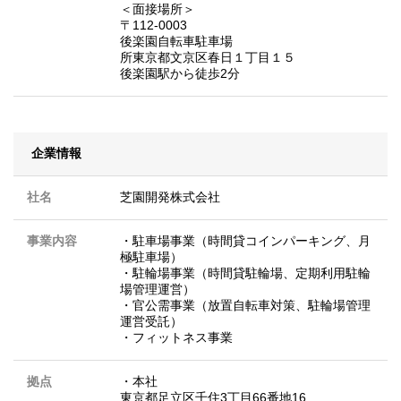
＜面接場所＞
〒112-0003
後楽園自転車駐車場
所東京都文京区春日１丁目１５
後楽園駅から徒歩2分
企業情報
社名
芝園開発株式会社
事業内容
・駐車場事業（時間貸コインパーキング、月
極駐車場）
・駐輪場事業（時間貸駐輪場、定期利用駐輪
場管理運営）
・官公需事業（放置自転車対策、駐輪場管理
運営受託）
・フィットネス事業
拠点
・本社
東京都足立区千住3丁目66番地16