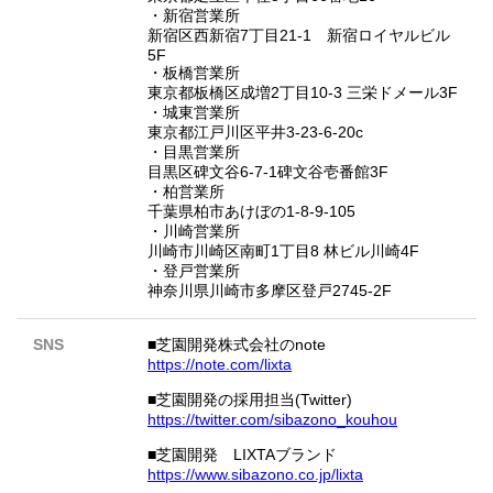
・新宿営業所
新宿区西新宿7丁目21-1 新宿ロイヤルビル
5F
・板橋営業所
東京都板橋区成増2丁目10-3 三栄ドメール3F
・城東営業所
東京都江戸川区平井3-23-6-20c
・目黒営業所
目黒区碑文谷6-7-1碑文谷壱番館3F
・柏営業所
千葉県柏市あけぼの1-8-9-105
・川崎営業所
川崎市川崎区南町1丁目8 林ビル川崎4F
・登戸営業所
神奈川県川崎市多摩区登戸2745-2F
SNS
■芝園開発株式会社のnote
https://note.com/lixta
■芝園開発の採用担当(Twitter)
https://twitter.com/sibazono_kouhou
■芝園開発 LIXTAブランド
https://www.sibazono.co.jp/lixta