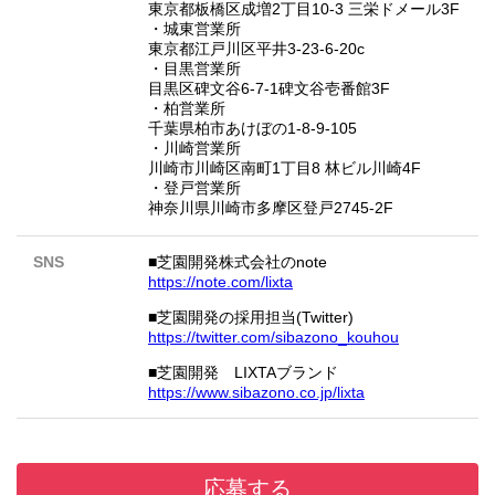
東京都板橋区成増2丁目10-3 三栄ドメール3F
・城東営業所
東京都江戸川区平井3-23-6-20c
・目黒営業所
目黒区碑文谷6-7-1碑文谷壱番館3F
・柏営業所
千葉県柏市あけぼの1-8-9-105
・川崎営業所
川崎市川崎区南町1丁目8 林ビル川崎4F
・登戸営業所
神奈川県川崎市多摩区登戸2745-2F
SNS
■芝園開発株式会社のnote
https://note.com/lixta
■芝園開発の採用担当(Twitter)
https://twitter.com/sibazono_kouhou
■芝園開発 LIXTAブランド
https://www.sibazono.co.jp/lixta
応募する