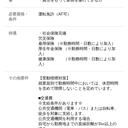
像
・責任をもって業務を遂行できる方
必要資格・
運転免許（AT可）
条件
待遇
・社会保険完備
労災保険
雇用保険 （※勤務時間・日数により加入）
厚生年金保険 （※勤務時間・日数により加
入）
健康保険 （※勤務時間・日数により加
入）
その他要件
【受動喫煙対策】
就業規則で勤務時間中においては、休憩時間
を含めて喫煙しないことを定めています。
■交通費
※支給条件があります※
公共交通機関（電車・バス）または自転車、
徒歩を対象に支給します。
公共交通機関を利用する場合、
自宅から勤務地までの直線距離が3㎞以上の