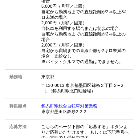
場合、
5,000円（月額／上限）
自宅から勤務地までの直線距離が2㎞以上3キ
ロ未満の場合、
2,000円（月額／固定）
自転車を利用する場合または徒歩の場合、
自宅から勤務地までの直線距離が2㎞以上の
場合、
2,000円（月額／固定）
自宅から職場までの直線距離が2キロ未満の
場合：支給なし
※バイク・クルマでの通勤はできません。
勤務地
東京都
〒130-0013 東京都墨田区錦糸２丁目２−２
−１（錦糸町駅北口駐輪場）
募集拠点
錦糸町駅総合自転車対策業務
東京都墨田区錦糸2-2-2
応募方法
こちらのページ下部の「応募する」ボタンよ
りご応募いただけます。 もしくは下記番号へ
のお電話でも受付中です。