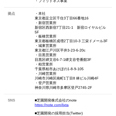
・フィットネス事業
拠点
・本社
東京都足立区千住3丁目66番地16
・新宿営業所
新宿区西新宿7丁目21-1 新宿ロイヤルビル
5F
・板橋営業所
東京都板橋区成増2丁目10-3 三栄ドメール3F
・城東営業所
東京都江戸川区平井3-23-6-20c
・目黒営業所
目黒区碑文谷6-7-1碑文谷壱番館3F
・柏営業所
千葉県柏市あけぼの1-8-9-105
・川崎営業所
川崎市川崎区南町1丁目8 林ビル川崎4F
・登戸営業所
神奈川県川崎市多摩区登戸2745-2F
SNS
■芝園開発株式会社のnote
https://note.com/lixta
■芝園開発の採用担当(Twitter)