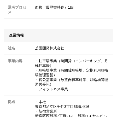
選考プロセ
面接（履歴書持参）1回
ス
企業情報
社名
芝園開発株式会社
事業内容
・駐車場事業（時間貸コインパーキング、月
極駐車場）
・駐輪場事業（時間貸駐輪場、定期利用駐輪
場管理運営）
・官公需事業（放置自転車対策、駐輪場管理
運営受託）
・フィットネス事業
拠点
・本社
東京都足立区千住3丁目66番地16
・新宿営業所
新宿区西新宿7丁目21-1 新宿ロイヤルビル