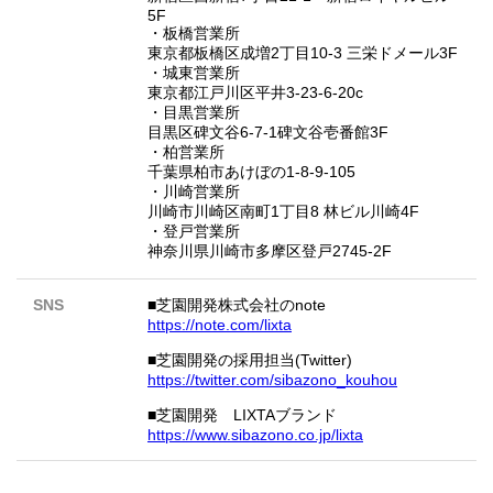
5F
・板橋営業所
東京都板橋区成増2丁目10-3 三栄ドメール3F
・城東営業所
東京都江戸川区平井3-23-6-20c
・目黒営業所
目黒区碑文谷6-7-1碑文谷壱番館3F
・柏営業所
千葉県柏市あけぼの1-8-9-105
・川崎営業所
川崎市川崎区南町1丁目8 林ビル川崎4F
・登戸営業所
神奈川県川崎市多摩区登戸2745-2F
SNS
■芝園開発株式会社のnote
https://note.com/lixta
■芝園開発の採用担当(Twitter)
https://twitter.com/sibazono_kouhou
■芝園開発 LIXTAブランド
https://www.sibazono.co.jp/lixta