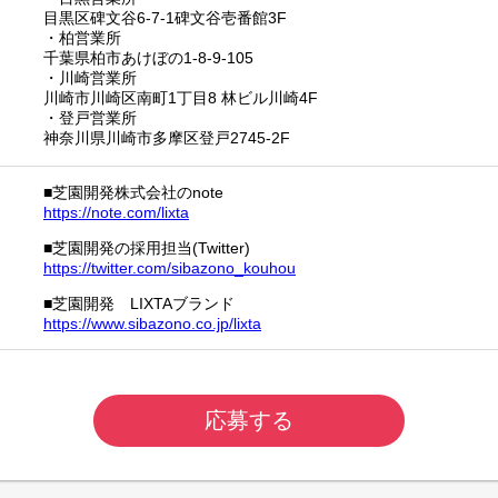
目黒区碑文谷6-7-1碑文谷壱番館3F
・柏営業所
千葉県柏市あけぼの1-8-9-105
・川崎営業所
川崎市川崎区南町1丁目8 林ビル川崎4F
・登戸営業所
神奈川県川崎市多摩区登戸2745-2F
■芝園開発株式会社のnote
https://note.com/lixta
■芝園開発の採用担当(Twitter)
https://twitter.com/sibazono_kouhou
■芝園開発 LIXTAブランド
https://www.sibazono.co.jp/lixta
応募する