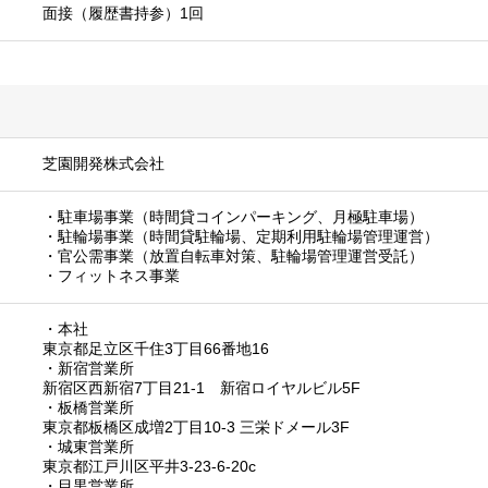
面接（履歴書持参）1回
芝園開発株式会社
・駐車場事業（時間貸コインパーキング、月極駐車場）
・駐輪場事業（時間貸駐輪場、定期利用駐輪場管理運営）
・官公需事業（放置自転車対策、駐輪場管理運営受託）
・フィットネス事業
・本社
東京都足立区千住3丁目66番地16
・新宿営業所
新宿区西新宿7丁目21-1 新宿ロイヤルビル5F
・板橋営業所
東京都板橋区成増2丁目10-3 三栄ドメール3F
・城東営業所
東京都江戸川区平井3-23-6-20c
・目黒営業所