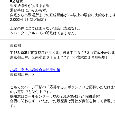
■交通費
※支給条件があります※
通勤手段にかかわらず、
自宅から出勤場所までの直線距離が2㎞以上の場合に支給されま
2,000円（月額／固定）
上記条件に当てはまらない場合は支給なし。
※バイク・クルマでの通勤はできません。
東京都
〒133-0051 東京都江戸川区北小岩６丁目３２?３（京成小岩駅北2
東京都江戸川区南小岩６丁目１７?７（小岩駅西１号駐輪場）
小岩・京成小岩総合自転車対策
東京都江戸川区
こちらのページ下部の「応募する」ボタンよりご応募いただけま
のお電話でも受付中です。
採用窓口コールセンター：050-2018-3541 (24時間受付)
合否に関わらず、いただいた履歴書は弊社が責任を持って管理、
す。