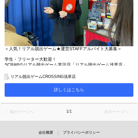
＜人気！リアル脱出ゲーム★運営STAFFアルバイト大募集＞
学生・フリーター大歓迎！
SCRAPのリアル脱出ゲーム常設店「リアル脱出ゲーム浅草店」
で、
一緒に店舗を盛り上げてくれる運営スタッフを募集します！
リアル脱出ゲームCROSSING浅草店
＜リアル脱出ゲームとは…＞
詳しくはこちら
密室から抜け出すために様々な謎を解いていくゲーム。
有名アニメ・漫画などのコンテンツとコラボをしたり、
幅広く体験型エンターテイメントを提供しています。
1/1
〈 前のページへ
次のページへ 〉
＜具体的なお仕事内容＞
・受付業務
・お客様のご案内
・ゲーム中の音響と映像のオペレーション
会社概要
プライバシーポリシー
・リアル脱出ゲームの登場人物として接客