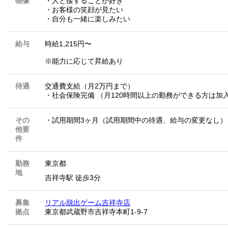
物像
・人と接することが好き
・お客様の笑顔が見たい
・自分も一緒に楽しみたい
給与
時給1,215円〜
※能力に応じて昇給あり
待遇
交通費支給（月2万円まで）
・社会保険完備 （月120時間以上の勤務ができる方は加
その
・試用期間3ヶ月（試用期間中の待遇、給与の変更なし）
他要
件
勤務
東京都
地
吉祥寺駅 徒歩3分
募集
リアル脱出ゲーム吉祥寺店
拠点
東京都武蔵野市吉祥寺本町1-9-7