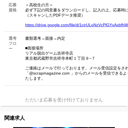
応募
＜高校生の方＞
資格
必ず下記の同意書をダウンロードし、記入の上、応募時
（スキャンしたPDFデータ推奨）
https://drive.google.com/file/d/1cirULoNzVcPlGYxAxbf
選考
書類選考→面接→内定
フロ
■面接場所
ー
リアル脱出ゲーム吉祥寺店
東京都武蔵野市吉祥寺本町１丁目９−７
ご連絡はメールで行っております。メール受信設定をさ
「@scrapmagazine.com 」からのメールを受信でき
たします。
ただいま応募を受け付けておりません
関連求人