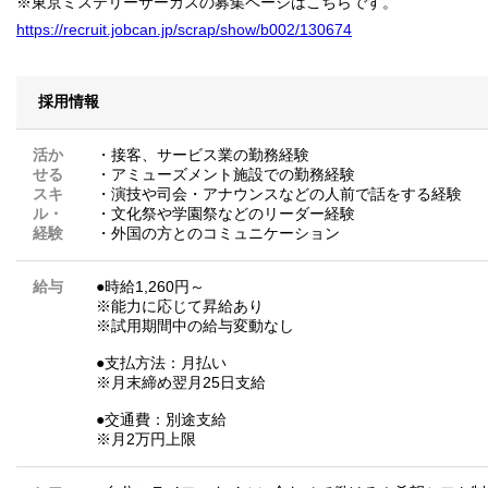
※東京ミステリーサーカスの募集ページはこちらです。
https://recruit.jobcan.jp/scrap/show/b002/130674
採用情報
活か
・接客、サービス業の勤務経験
せる
・アミューズメント施設での勤務経験
スキ
・演技や司会・アナウンスなどの人前で話をする経験
ル・
・文化祭や学園祭などのリーダー経験
経験
・外国の方とのコミュニケーション
給与
●時給1,260円～
※能力に応じて昇給あり
※試用期間中の給与変動なし
●支払方法：月払い
※月末締め翌月25日支給
●交通費：別途支給
※月2万円上限