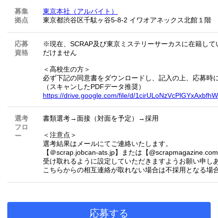
募集
東京本社（アルバイト）
拠点
東京都渋谷区千駄ヶ谷5-8-2 イワオアネックス北館１階
応募
※現在、SCRAP及び東京ミステリーサーカスに在籍し
資格
だけません
＜高校生の方＞
必ず下記の同意書をダウンロードし、記入の上、応募時
（スキャンしたPDFデータ推奨）
https://drive.google.com/file/d/1cirULoNzVcPlGYxAxbf
選考
書類選考→面接（対面を予定）→採用
フロ
＜注意点＞
ー
選考結果はメールにてご連絡いたします。
【＠scrap.jobcan-ats.jp】または【@scrapmagazin
受け取れるように設定していただきますようお願い申し
こちらからの相互連絡が取れない場合は不採用となる場
応募する