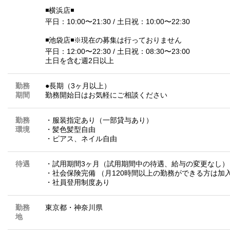
◾️横浜店◾️
平日：10:00〜21:30 / 土日祝：10:00〜22:30
◾️池袋店◾️※現在の募集は行っておりません
平日：12:00〜22:30 / 土日祝：08:30〜23:00
土日を含む週2日以上
勤務
●長期（3ヶ月以上）
期間
勤務開始日はお気軽にご相談ください
勤務
・服装指定あり（一部貸与あり）
環境
・髪色髪型自由
・ピアス、ネイル自由
待遇
・試用期間3ヶ月（試用期間中の待遇、給与の変更なし）
・社会保険完備 （月120時間以上の勤務ができる方は加
・社員登用制度あり
勤務
東京都
・
神奈川県
地